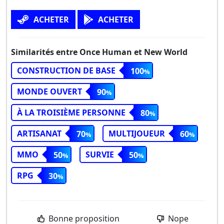
ACHETER
ACHETER
Similarités entre Once Human et New World
CONSTRUCTION DE BASE
100
MONDE OUVERT
90
À LA TROISIÈME PERSONNE
80
ARTISANAT
MULTIJOUEUR
70
60
MMO
SURVIE
50
50
RPG
30
Bonne proposition
Nope