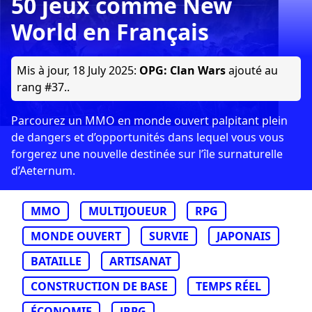
50 jeux comme New
World en Français
Mis à jour,
18 July 2025
:
OPG: Clan Wars
ajouté au
rang #37..
Parcourez un MMO en monde ouvert palpitant plein
de dangers et d’opportunités dans lequel vous vous
forgerez une nouvelle destinée sur l’île surnaturelle
d’Aeternum.
MMO
MULTIJOUEUR
RPG
MONDE OUVERT
SURVIE
JAPONAIS
BATAILLE
ARTISANAT
CONSTRUCTION DE BASE
TEMPS RÉEL
ÉCONOMIE
JRPG