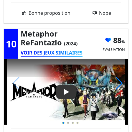
Bonne proposition
Nope
Metaphor
88
10
ReFantazio
(2024)
ÉVALUATION
VOIR DES JEUX SIMILAIRES
Play Video: Metaphor ReFant