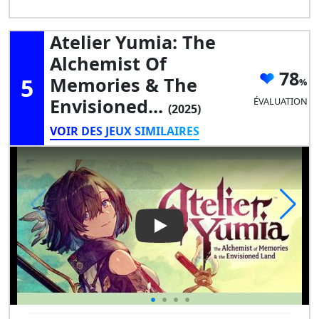
Atelier Yumia: The
Alchemist Of
78
5
Memories & The
Envisioned...
ÉVALUATION
(2025)
VOIR DES JEUX SIMILAIRES
Play Video: Atelier Yumia: Th