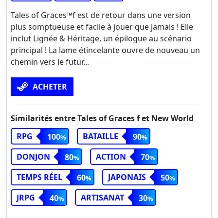
Tales of Graces™f est de retour dans une version
plus somptueuse et facile à jouer que jamais ! Elle
inclut Lignée & Héritage, un épilogue au scénario
principal ! La lame étincelante ouvre de nouveau un
chemin vers le futur...
ACHETER
Similarités entre Tales of Graces f et New World
RPG
BATAILLE
100
90
DONJON
ACTION
80
70
TEMPS RÉEL
JAPONAIS
60
50
JRPG
ARTISANAT
40
30