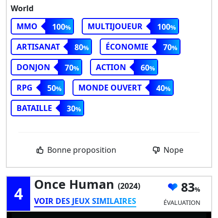
World
MMO
MULTIJOUEUR
100
100
ARTISANAT
ÉCONOMIE
80
70
DONJON
ACTION
70
60
RPG
MONDE OUVERT
50
40
BATAILLE
30
Bonne proposition
Nope
Once Human
83
(2024)
4
VOIR DES JEUX SIMILAIRES
ÉVALUATION