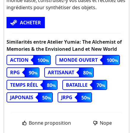
monde vaste, construisez-y vos bases et récoltez des
ingrédients pour synthétiser des objets.
ACHETER
Similarités entre Atelier Yumia: The Alchemist of
Memories & the Envisioned Land et New World
ACTION
MONDE OUVERT
100
100
RPG
ARTISANAT
90
80
TEMPS RÉEL
BATAILLE
80
70
JAPONAIS
JRPG
50
50
Bonne proposition
Nope