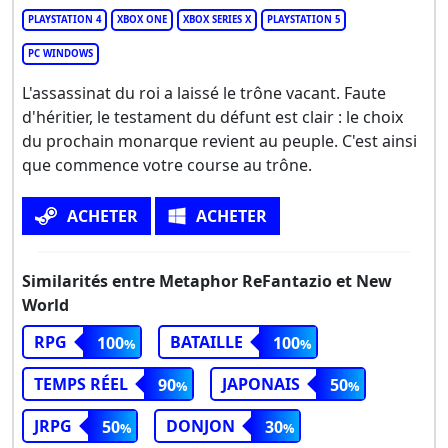
PLAYSTATION 4
XBOX ONE
XBOX SERIES X
PLAYSTATION 5
PC WINDOWS
L'assassinat du roi a laissé le trône vacant. Faute
d'héritier, le testament du défunt est clair : le choix
du prochain monarque revient au peuple. C'est ainsi
que commence votre course au trône.
ACHETER
ACHETER
Similarités entre Metaphor ReFantazio et New
World
RPG
BATAILLE
100
100
TEMPS RÉEL
JAPONAIS
90
50
JRPG
DONJON
50
30