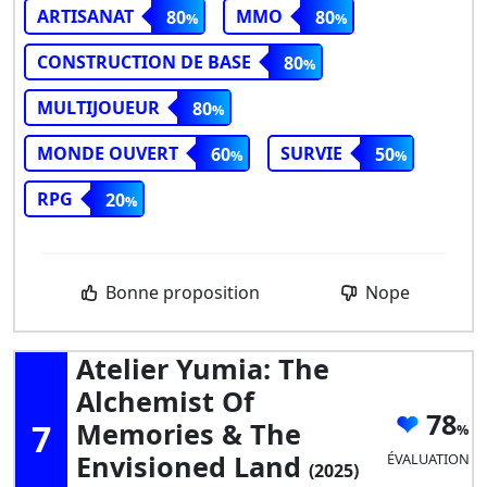
ARTISANAT
MMO
80
80
CONSTRUCTION DE BASE
80
MULTIJOUEUR
80
MONDE OUVERT
SURVIE
60
50
RPG
20
Bonne proposition
Nope
Atelier Yumia: The
Alchemist Of
78
7
Memories & The
Envisioned Land
ÉVALUATION
(2025)