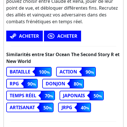
pouvez choisir entre Claude et Rena, jouer de leur
point de vue, et débloquer différentes fins. Recrutez
des alliés et vainquez vos adversaires dans des
combats frénétiques en temps réel.
ACHETER
ACHETER
Similarités entre Star Ocean The Second Story R et
New World
BATAILLE
ACTION
100
90
RPG
DONJON
90
80
TEMPS RÉEL
JAPONAIS
70
50
ARTISANAT
JRPG
50
40