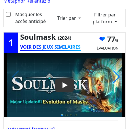
Metaphor ReFantazio
Masquer les
Filtrer par
Trier par
accès anticipé
platform
Soulmask
77
(2024)
1
VOIR DES JEUX SIMILAIRES
ÉVALUATION
Play Video: Soulmask