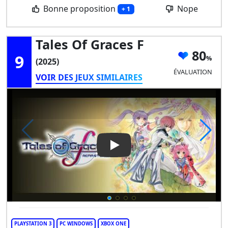
Bonne proposition
Nope
+ 1
Tales Of Graces F
80
9
(2025)
ÉVALUATION
VOIR DES JEUX SIMILAIRES
Play Video: Tales of Graces f
PLAYSTATION 3
PC WINDOWS
XBOX ONE