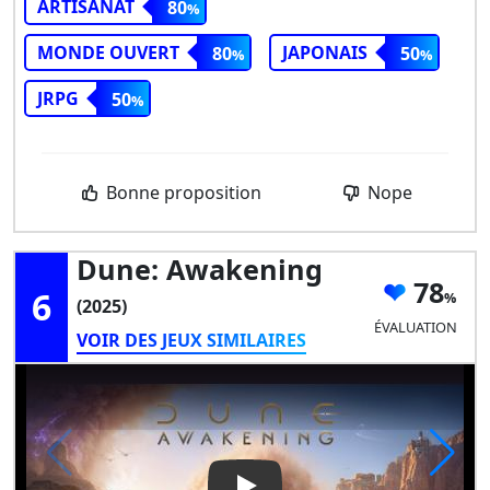
ARTISANAT
80
MONDE OUVERT
JAPONAIS
80
50
JRPG
50
Bonne proposition
Nope
Dune: Awakening
78
6
(2025)
ÉVALUATION
VOIR DES JEUX SIMILAIRES