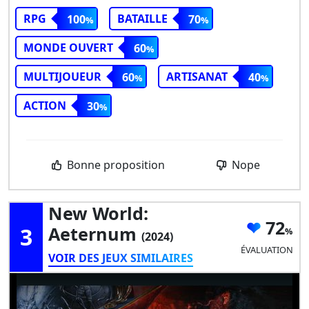
RPG
BATAILLE
100
70
MONDE OUVERT
60
MULTIJOUEUR
ARTISANAT
60
40
ACTION
30
Bonne proposition
Nope
New World:
72
3
Aeternum
(2024)
ÉVALUATION
VOIR DES JEUX SIMILAIRES