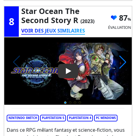
Star Ocean The
87
8
Second Story R
(2023)
ÉVALUATION
VOIR DES JEUX SIMILAIRES
Play Video: Star Ocean The S
NINTENDO SWITCH
PLAYSTATION 5
PLAYSTATION 4
PC WINDOWS
Dans ce RPG mêlant fantasy et science-fiction, vous