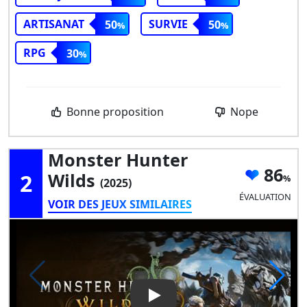
ARTISANAT
SURVIE
50
50
RPG
30
Bonne proposition
Nope
Monster Hunter
86
2
Wilds
(2025)
ÉVALUATION
VOIR DES JEUX SIMILAIRES
Play Video: Monster Hunter W