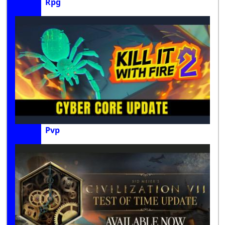
Rpg
Pvp