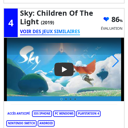
Sky: Children Of The
86
4
Light
(2019)
ÉVALUATION
VOIR DES JEUX SIMILAIRES
Play Video: Sky: Children Of T
ACCÈS ANTICIPÉ
IOS IPHONE
PC WINDOWS
PLAYSTATION 4
NINTENDO SWITCH
ANDROID