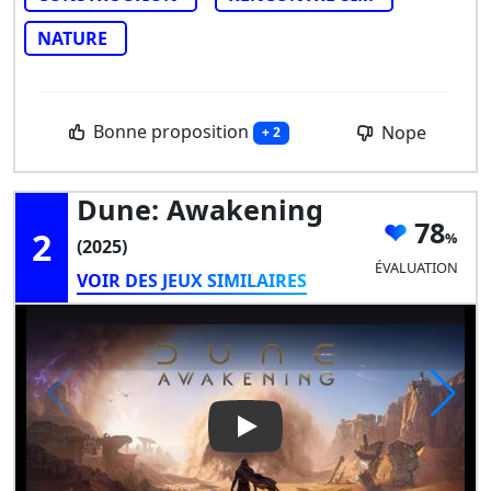
NATURE
Bonne proposition
Nope
+ 2
Dune: Awakening
78
2
(2025)
ÉVALUATION
VOIR DES JEUX SIMILAIRES
Play Video: Dune: Awakening