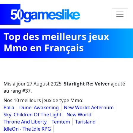
Top des meilleurs jeux
Mmo en Français
Mis à jour
27 August 2025
:
Starlight Re: Volver
ajouté
au rang #37.
Nos 10 meilleurs jeux de type Mmo:
Palia
Dune: Awakening
New World: Aeternum
Sky: Children Of The Light
New World
Throne And Liberty
Temtem
Tarisland
IdleOn - The Idle RPG