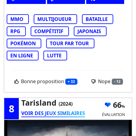
MMO
MULTIJOUEUR
BATAILLE
RPG
COMPÉTITIF
JAPONAIS
POKÉMON
TOUR PAR TOUR
EN LIGNE
LUTTE
Bonne proposition
Nope
+ 32
- 12
Tarisland
66
(2024)
8
VOIR DES JEUX SIMILAIRES
ÉVALUATION