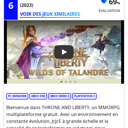
69
6
(2023)
ÉVALUATION
VOIR DES JEUX SIMILAIRES
Play Video: Throne And Libert
PC WINDOWS
XBOX ONE
XBOX SERIES X
PLAYSTATION 5
Bienvenue dans THRONE AND LIBERTY, un MMORPG
multiplateforme gratuit. Avec un environnement en
constante évolution, JcJcE à grande échelle et la
capacité de se transformer en créatures pour