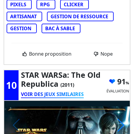
PIXELS
RPG
CLICKER
ARTISANAT
GESTION DE RESSOURCE
GESTION
BAC À SABLE
Bonne proposition
Nope
STAR WARSa: The Old
91
10
Republica
(2011)
ÉVALUATION
VOIR DES JEUX SIMILAIRES