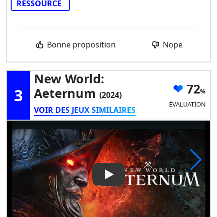
RESSOURCE
Bonne proposition
Nope
New World:
72
3
Aeternum
(2024)
ÉVALUATION
VOIR DES JEUX SIMILAIRES
Play Video: New World: Aete