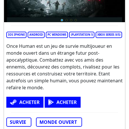
IOS IPHONE
ANDROID
PC WINDOWS
(PLAYSTATION 5
XBOX SERIES X/S)
Once Human est un jeu de survie multijoueur en
monde ouvert dans un étrange futur post-
apocalyptique. Combattez avec vos amis des
ennemis, découvrez des complots, rivalisez pour les
ressources et construisez votre territoire. Etant
autrefois un simple humain, vous pouvez maintenant
refaire le monde.
ACHETER
ACHETER
SURVIE
MONDE OUVERT