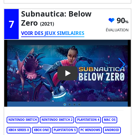
Subnautica: Below
90
7
Zero
(2021)
ÉVALUATION
VOIR DES JEUX SIMILAIRES
Play Video: Subnautica: Belo
NINTENDO SWITCH
NINTENDO SWITCH 2
PLAYSTATION 4
MAC OS
XBOX SERIES X
XBOX ONE
PLAYSTATION 5
PC WINDOWS
ANDROID