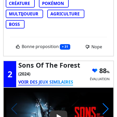
CRÉATURE
POKÉMON
MULTIJOUEUR
AGRICULTURE
BOSS
Bonne proposition
Nope
+ 31
Sons Of The Forest
88
2
(2024)
ÉVALUATION
VOIR DES JEUX SIMILAIRES