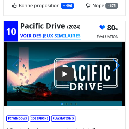
Bonne proposition
Nope
+ 496
- 675
Pacific Drive
80
(2024)
10
VOIR DES JEUX SIMILAIRES
ÉVALUATION
Play Video: Pacific Drive
PC WINDOWS
IOS IPHONE
PLAYSTATION 5