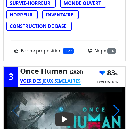
SURVIE-HORREUR
MONDE OUVERT
HORREUR
INVENTAIRE
CONSTRUCTION DE BASE
Bonne proposition
Nope
+ 27
- 4
Once Human
83
(2024)
3
VOIR DES JEUX SIMILAIRES
ÉVALUATION
Play Video: Once Human