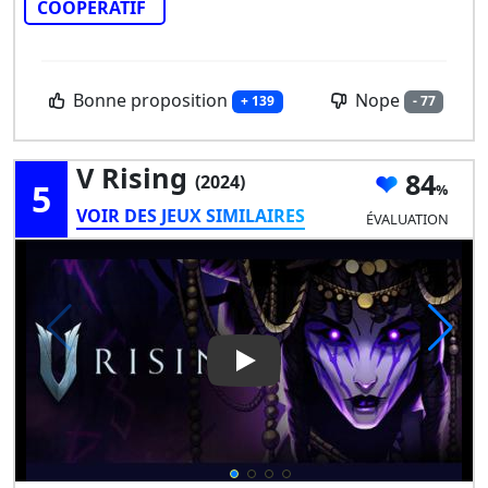
COOPÉRATIF
Bonne proposition
Nope
+ 139
- 77
V Rising
84
(2024)
5
VOIR DES JEUX SIMILAIRES
ÉVALUATION
Play Video: V Rising