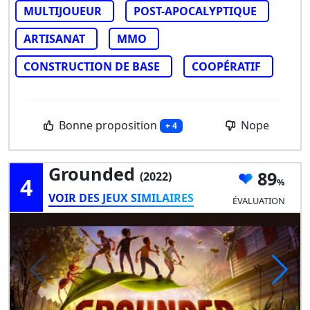
MULTIJOUEUR
POST-APOCALYPTIQUE
ARTISANAT
MMO
CONSTRUCTION DE BASE
COOPÉRATIF
Bonne proposition
Nope
+ 4
Grounded
89
(2022)
4
VOIR DES JEUX SIMILAIRES
ÉVALUATION