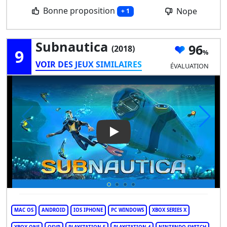
Bonne proposition
Nope
+ 1
Subnautica
96
(2018)
9
VOIR DES JEUX SIMILAIRES
ÉVALUATION
Play Video: Subnautica
MAC OS
ANDROID
IOS IPHONE
PC WINDOWS
XBOX SERIES X