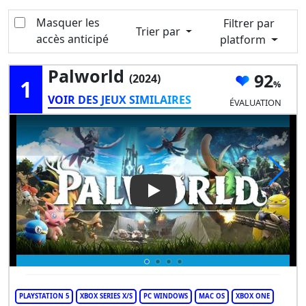
Masquer les
Filtrer par
Trier par
accès anticipé
platform
Palworld
92
(2024)
1
VOIR DES JEUX SIMILAIRES
ÉVALUATION
Play Video: Palworld
PLAYSTATION 5
XBOX SERIES X/S
PC WINDOWS
MAC OS
XBOX ONE