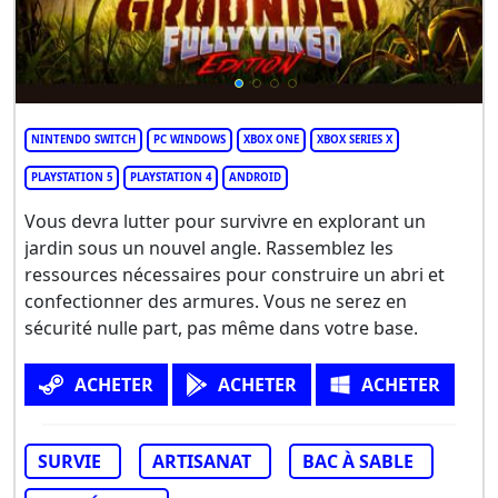
NINTENDO SWITCH
PC WINDOWS
XBOX ONE
XBOX SERIES X
PLAYSTATION 5
PLAYSTATION 4
ANDROID
Vous devra lutter pour survivre en explorant un
jardin sous un nouvel angle. Rassemblez les
ressources nécessaires pour construire un abri et
confectionner des armures. Vous ne serez en
sécurité nulle part, pas même dans votre base.
ACHETER
ACHETER
ACHETER
SURVIE
ARTISANAT
BAC À SABLE