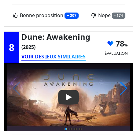
Bonne proposition
Nope
+ 207
- 174
Dune: Awakening
78
8
(2025)
ÉVALUATION
VOIR DES JEUX SIMILAIRES
Play Video: Dune: Awakening