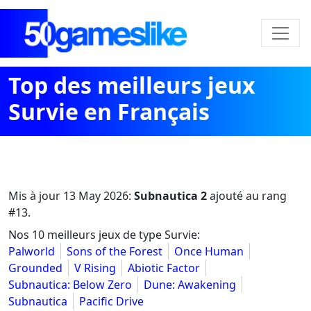
Top des meilleurs jeux
Survie en Français
Mis à jour
13 May 2026
:
Subnautica 2
ajouté au rang
#13.
Nos 10 meilleurs jeux de type Survie:
Palworld
Sons of the Forest
Once Human
Grounded
V Rising
Abiotic Factor
Subnautica: Below Zero
Dune: Awakening
Subnautica
Pacific Drive