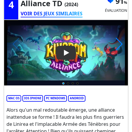
91
4
Alliance TD
(2024)
ÉVALUATION
VOIR DES JEUX SIMILAIRES
Play Video: Kingdom Rush 5: A
MAC OS
IOS IPHONE
PC WINDOWS
ANDROID
Alors qu'un mal redoutable émerge, une alliance
inattendue se forme ! Il faudra les plus fins guerriers
de Linirea et l'implacable Armée des Ténèbres pour
l'arrêter. Attention ! Bien qu'ils puissent cheminer