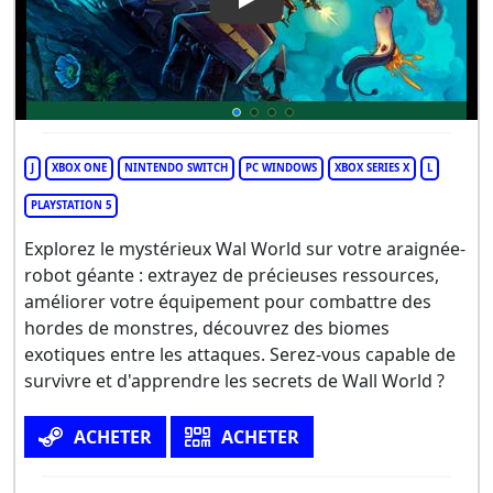
Play Video: Wall World
J
XBOX ONE
NINTENDO SWITCH
PC WINDOWS
XBOX SERIES X
L
PLAYSTATION 5
Explorez le mystérieux Wal World sur votre araignée-
robot géante : extrayez de précieuses ressources,
améliorer votre équipement pour combattre des
hordes de monstres, découvrez des biomes
exotiques entre les attaques. Serez-vous capable de
survivre et d'apprendre les secrets de Wall World ?
ACHETER
ACHETER