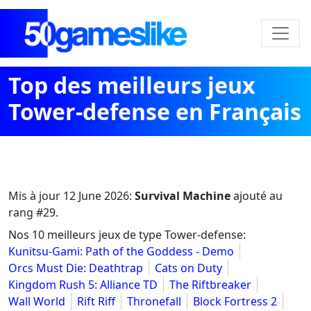
Top des meilleurs jeux
Tower-defense en Français
Mis à jour
12 June 2026
:
Survival Machine
ajouté au
rang #29.
Nos 10 meilleurs jeux de type Tower-defense:
Kunitsu-Gami: Path of the Goddess - Demo
Orcs Must Die: Deathtrap
Cats on Duty
Kingdom Rush 5: Alliance TD
The Riftbreaker
Wall World
Rift Riff
Thronefall
Block Fortress 2