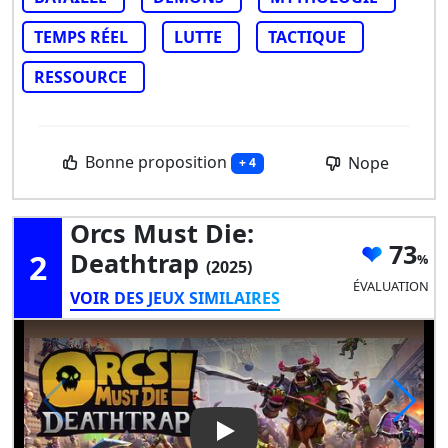
TEMPS RÉEL
LUTTE
TACTIQUE
RESSOURCE
Bonne proposition
Nope
+ 4
Orcs Must Die:
73
2
Deathtrap
(2025)
ÉVALUATION
VOIR DES JEUX SIMILAIRES
Play Video: Orcs Must Die: D