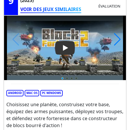
9
(2025)
ÉVALUATION
VOIR DES JEUX SIMILAIRES
Play Video: Block Fortress 2
ANDROID
MAC OS
PC WINDOWS
Choisissez une planète, construisez votre base,
équipez des armes puissantes, déployez vos troupes,
et défendez votre forteresse dans ce constructeur
de blocs bourré d'action !