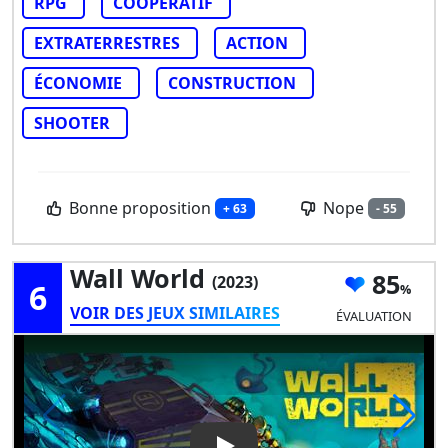
RPG
COOPÉRATIF
EXTRATERRESTRES
ACTION
ÉCONOMIE
CONSTRUCTION
SHOOTER
Bonne proposition
Nope
+ 63
- 55
Wall World
85
(2023)
6
VOIR DES JEUX SIMILAIRES
ÉVALUATION