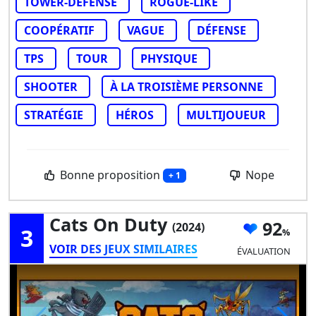
TOWER-DEFENSE
ROGUE-LIKE
COOPÉRATIF
VAGUE
DÉFENSE
TPS
TOUR
PHYSIQUE
SHOOTER
À LA TROISIÈME PERSONNE
STRATÉGIE
HÉROS
MULTIJOUEUR
Bonne proposition
Nope
+ 1
Cats On Duty
92
(2024)
3
VOIR DES JEUX SIMILAIRES
ÉVALUATION