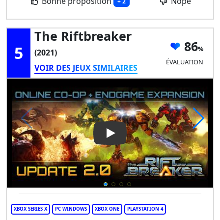
Bonne proposition
Nope
+ 2
The Riftbreaker
86
5
(2021)
ÉVALUATION
VOIR DES JEUX SIMILAIRES
Play Video: The Riftbreaker
XBOX SERIES X
PC WINDOWS
XBOX ONE
PLAYSTATION 4