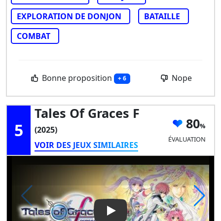
EXPLORATION DE DONJON
BATAILLE
COMBAT
Bonne proposition
Nope
+ 6
Tales Of Graces F
80
5
(2025)
ÉVALUATION
VOIR DES JEUX SIMILAIRES
Play Video: Tales of Graces f