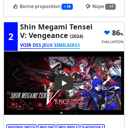
Bonne proposition
Nope
+ 38
- 17
Shin Megami Tensei
86
2
V: Vengeance
(2024)
ÉVALUATION
VOIR DES JEUX SIMILAIRES
Play Video: Shin Megami Tens
NINTENDO SWITCH
XBOX ONE
XBOX SERIES X
PLAYSTATION 5