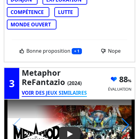
COMPÉTENCE
LUTTE
MONDE OUVERT
Bonne proposition
Nope
+ 1
Metaphor
88
3
ReFantazio
(2024)
ÉVALUATION
VOIR DES JEUX SIMILAIRES
Play Video: Metaphor ReFant