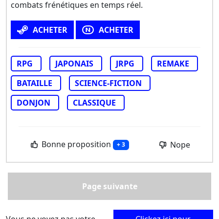
combats frénétiques en temps réel.
ACHETER
ACHETER
RPG
JAPONAIS
JRPG
REMAKE
BATAILLE
SCIENCE-FICTION
DONJON
CLASSIQUE
Bonne proposition
Nope
+ 3
Page suivante
Vous ne voyez pas votre
Clickez ici pour