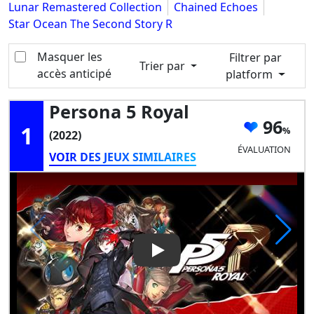
Lunar Remastered Collection
Chained Echoes
Star Ocean The Second Story R
Masquer les
Filtrer par
Trier par
accès anticipé
platform
Persona 5 Royal
96
1
(2022)
ÉVALUATION
VOIR DES JEUX SIMILAIRES
Play Video: Persona 5 Royal