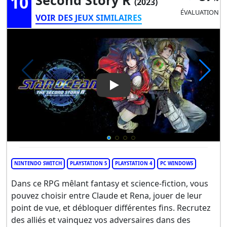
10
Second Story R
(2023)
ÉVALUATION
VOIR DES JEUX SIMILAIRES
Play Video: Star Ocean The S
NINTENDO SWITCH
PLAYSTATION 5
PLAYSTATION 4
PC WINDOWS
Dans ce RPG mêlant fantasy et science-fiction, vous
pouvez choisir entre Claude et Rena, jouer de leur
point de vue, et débloquer différentes fins. Recrutez
des alliés et vainquez vos adversaires dans des