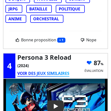
JRPG
BATAILLE
POLITIQUE
ANIME
ORCHESTRAL
Bonne proposition
Nope
+ 1
Persona 3 Reload
87
4
(2024)
ÉVALUATION
VOIR DES JEUX SIMILAIRES
Play Video: Persona 3 Reload