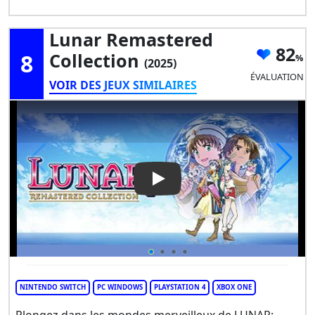
Lunar Remastered
82
8
Collection
(2025)
ÉVALUATION
VOIR DES JEUX SIMILAIRES
Play Video: Lunar Remastered
NINTENDO SWITCH
PC WINDOWS
PLAYSTATION 4
XBOX ONE