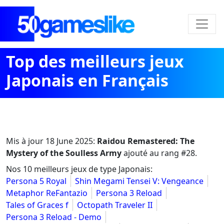
Top des meilleurs jeux
Japonais en Français
Mis à jour
18 June 2025
:
Raidou Remastered: The
Mystery of the Soulless Army
ajouté au rang #28.
Nos 10 meilleurs jeux de type Japonais:
Persona 5 Royal
Shin Megami Tensei V: Vengeance
Metaphor ReFantazio
Persona 3 Reload
Tales of Graces f
Octopath Traveler II
Persona 3 Reload - Demo