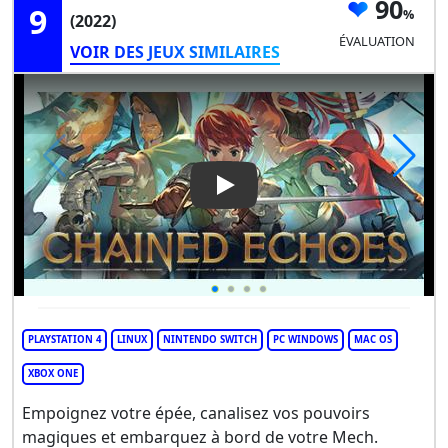
90
9
(2022)
ÉVALUATION
VOIR DES JEUX SIMILAIRES
Play Video: Chained Echoes
PLAYSTATION 4
LINUX
NINTENDO SWITCH
PC WINDOWS
MAC OS
XBOX ONE
Empoignez votre épée, canalisez vos pouvoirs
magiques et embarquez à bord de votre Mech.