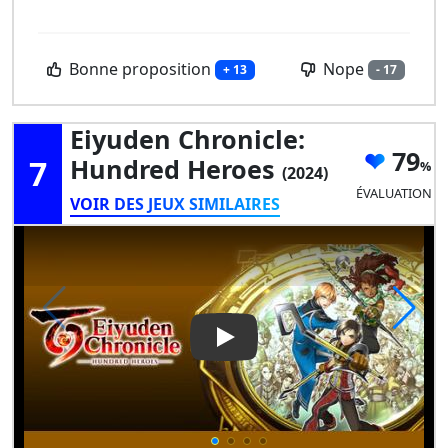
Bonne proposition
Nope
+ 13
- 17
Eiyuden Chronicle:
79
7
Hundred Heroes
(2024)
ÉVALUATION
VOIR DES JEUX SIMILAIRES
Play Video: Eiyuden Chronicl