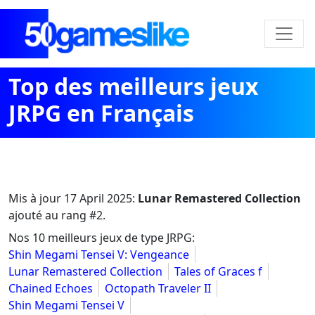
Top des meilleurs jeux
JRPG en Français
Mis à jour
17 April 2025
:
Lunar Remastered Collection
ajouté au rang #2.
Nos 10 meilleurs jeux de type JRPG:
Shin Megami Tensei V: Vengeance
Lunar Remastered Collection
Tales of Graces f
Chained Echoes
Octopath Traveler II
Shin Megami Tensei V