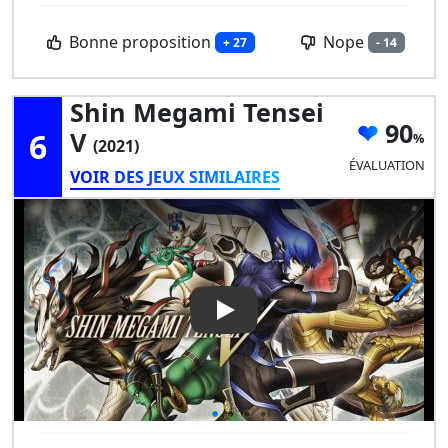
Bonne proposition
Nope
+ 27
- 14
Shin Megami Tensei
90
6
V
(2021)
ÉVALUATION
VOIR DES JEUX SIMILAIRES
Play Video: Shin Megami Tens