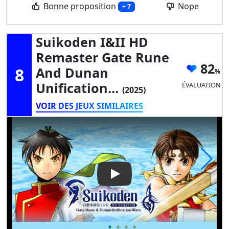
Bonne proposition
Nope
+ 7
Suikoden I&II HD
Remaster Gate Rune
82
8
And Dunan
Unification...
ÉVALUATION
(2025)
VOIR DES JEUX SIMILAIRES
Play Video: Suikoden I&II HD