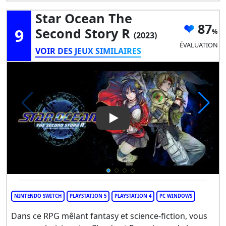
Star Ocean The
87
9
Second Story R
(2023)
ÉVALUATION
VOIR DES JEUX SIMILAIRES
Play Video: Star Ocean The S
NINTENDO SWITCH
PLAYSTATION 5
PLAYSTATION 4
PC WINDOWS
Dans ce RPG mêlant fantasy et science-fiction, vous