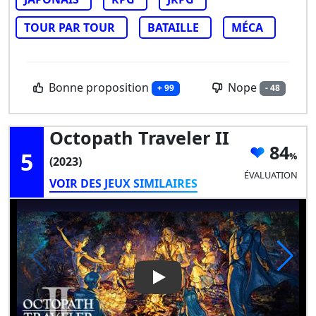
TOUR PAR TOUR
BATAILLE
MÉCA
Bonne proposition
Nope
+ 99
- 48
Octopath Traveler II
84
5
(2023)
ÉVALUATION
VOIR DES JEUX SIMILAIRES
Play Video: Octopath Traveler 