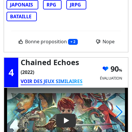
JAPONAIS
RPG
JRPG
BATAILLE
Bonne proposition
Nope
+ 2
Chained Echoes
90
4
(2022)
ÉVALUATION
VOIR DES JEUX SIMILAIRES
Play Video: Chained Echoes