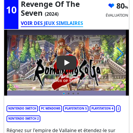
Revenge Of The
80
10
Seven
(2024)
ÉVALUATION
VOIR DES JEUX SIMILAIRES
Play Video: Romancing SaGa 2
NINTENDO SWITCH
PC WINDOWS
PLAYSTATION 5
PLAYSTATION 4
J
NINTENDO SWITCH 2
Régnez sur l'empire de Vallaine et étendez-le sur