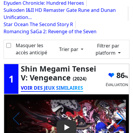
Eiyuden Chronicle: Hundred Heroes
Suikoden I&II HD Remaster Gate Rune and Dunan
Unification...
Star Ocean The Second Story R
Romancing SaGa 2: Revenge of the Seven
Masquer les
Filtrer par
Trier par
accès anticipé
platform
Shin Megami Tensei
86
1
V: Vengeance
(2024)
ÉVALUATION
VOIR DES JEUX SIMILAIRES
Play Video: Shin Megami Tens