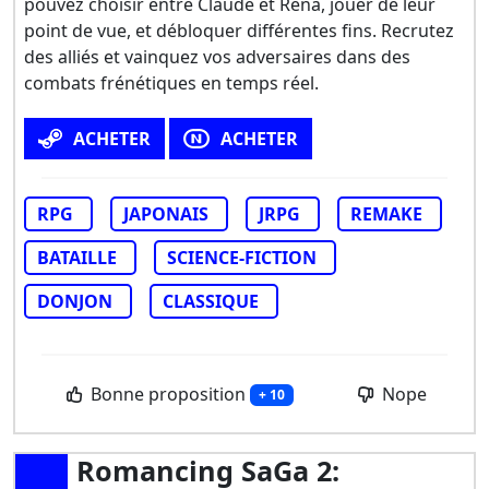
pouvez choisir entre Claude et Rena, jouer de leur
point de vue, et débloquer différentes fins. Recrutez
des alliés et vainquez vos adversaires dans des
combats frénétiques en temps réel.
ACHETER
ACHETER
RPG
JAPONAIS
JRPG
REMAKE
BATAILLE
SCIENCE-FICTION
DONJON
CLASSIQUE
Bonne proposition
Nope
+ 10
Romancing SaGa 2: