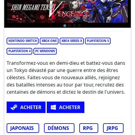
NINTENDO SWITCH
XBOX ONE
XBOX SERIES X
PLAYSTATION 5
PLAYSTATION 4
PC WINDOWS
Transformez-vous en demi-dieu et battez-vous dans
un Tokyo dévasté par une guerre entre des êtres
célestes. Faites-vous de nouveaux alliés, rejoignez
des batailles intenses au tour par tour, recrutez des
centaines de démons et dictez le destin de l'univers.
ACHETER
ACHETER
JAPONAIS
DÉMONS
RPG
JRPG