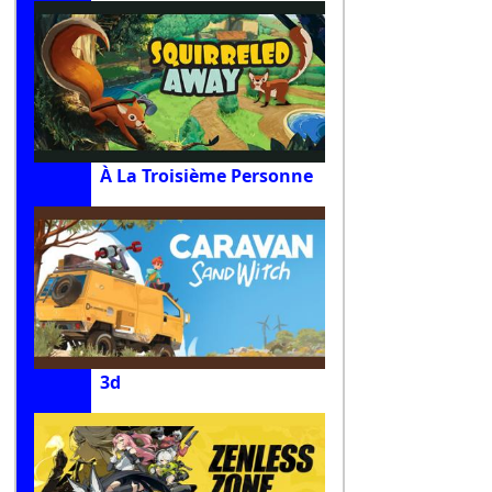
À La Troisième Personne
3d