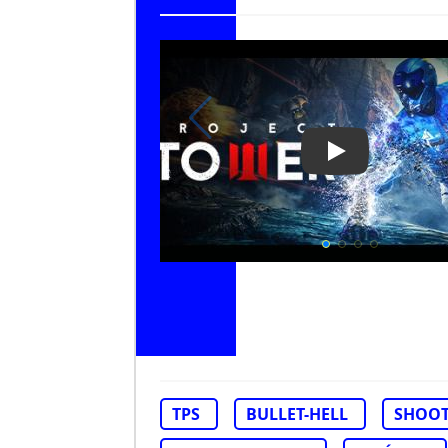
Play Video: Pr
TPS
BULLET-HELL
SHOOT