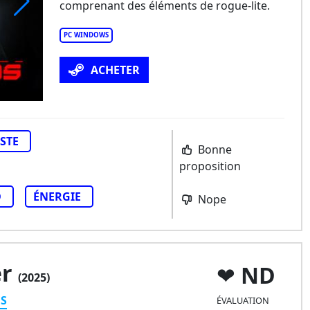
comprenant des éléments de rogue-lite.
mulakros
PC WINDOWS
ACHETER
STE
Bonne
proposition
D
ÉNERGIE
Nope
er
ND
(2025)
ES
ÉVALUATION