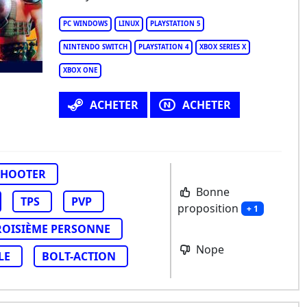
ED: F.O.A.D.
PC WINDOWS
LINUX
PLAYSTATION 5
NINTENDO SWITCH
PLAYSTATION 4
XBOX SERIES X
XBOX ONE
ACHETER
ACHETER
SHOOTER
Bonne
TPS
PVP
proposition
+ 1
TROISIÈME PERSONNE
Nope
LE
BOLT-ACTION