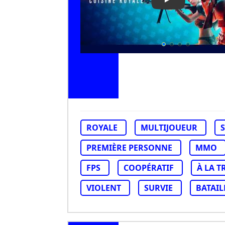
Play Video: CRS
ROYALE
MULTIJOUEUR
PREMIÈRE PERSONNE
MMO
FPS
COOPÉRATIF
À LA 
VIOLENT
SURVIE
BATAIL