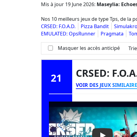
Mis à jour
19 June 2026
:
Maseylia: Echoes
Nos 10 meilleurs jeux de type Tps, de la po
CRSED: F.O.A.D.
Pizza Bandit
Simulakr
EMULATED: OpsRunner
Pragmata
Tom
Masquer les accès anticipé
Tri
CRSED: F.O.A
21
VOIR DES JEUX SIMILAIR