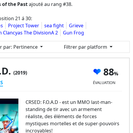
 of the Past
ajouté au rang #38.
sition 21 á 30:
os
Project Tower
sea fight
Grieve
 Clancyas The DivisionA 2
Gun Frog
er par
: Pertinence
Filtrer par platform
.D.
88
(2019)
ES
ÉVALUATION
CRSED: F.O.A.D - est un MMO last-man-
standing de tir avec un armement
réaliste, des éléments de forces
mystiques mortelles et de super-pouvoirs
incroyables!