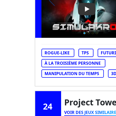
Play Video: Si
ROGUE-LIKE
TPS
FUTURI
À LA TROISIÈME PERSONNE
MANIPULATION DU TEMPS
3
Project Tow
24
VOIR DES JEUX SIMILAIR