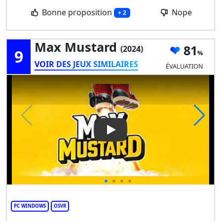
Bonne proposition
Nope
+ 2
Max Mustard
81
(2024)
9
VOIR DES JEUX SIMILAIRES
ÉVALUATION
Play Video: Max Mustard
PC WINDOWS
OSVR