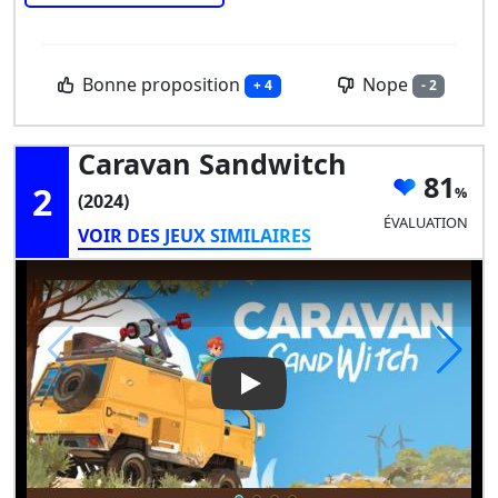
Bonne proposition
Nope
+ 4
- 2
Caravan Sandwitch
81
2
(2024)
ÉVALUATION
VOIR DES JEUX SIMILAIRES
Play Video: Caravan Sandwitc