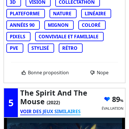
3D
VISION
COLLECTATHON
PLATEFORME
NATURE
LINÉAIRE
ANNÉES 90
MIGNON
COLORÉ
PIXELS
CONVIVIALE ET FAMILIALE
PVE
STYLISÉ
RÉTRO
Bonne proposition
Nope
The Spirit And The
89
5
Mouse
(2022)
ÉVALUATION
VOIR DES JEUX SIMILAIRES