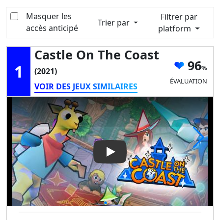
Masquer les
Filtrer par
Trier par
accès anticipé
platform
Castle On The Coast
96
1
(2021)
ÉVALUATION
VOIR DES JEUX SIMILAIRES
Play Video: Castle on the Coa