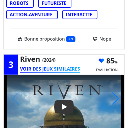
ROBOTS
FUTURISTE
ACTION-AVENTURE
INTERACTIF
Bonne proposition
Nope
+ 1
Riven
85
(2024)
3
VOIR DES JEUX SIMILAIRES
ÉVALUATION
Play Video: Riven