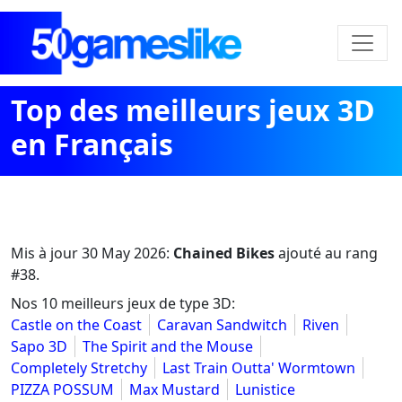
Top des meilleurs jeux 3D
en Français
Mis à jour
30 May 2026
:
Chained Bikes
ajouté au rang
#38.
Nos 10 meilleurs jeux de type 3D:
Castle on the Coast
Caravan Sandwitch
Riven
Sapo 3D
The Spirit and the Mouse
Completely Stretchy
Last Train Outta' Wormtown
PIZZA POSSUM
Max Mustard
Lunistice