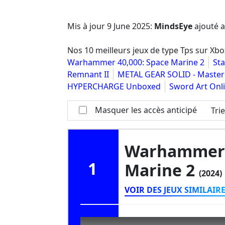
Mis à jour
9 June 2025
:
MindsEye
ajouté a
Nos 10 meilleurs jeux de type Tps sur Xb
Warhammer 40,000: Space Marine 2
St
Remnant II
METAL GEAR SOLID - Master 
HYPERCHARGE Unboxed
Sword Art Onl
Masquer les accès anticipé
Tri
Warhammer 4
1
Marine 2
(2024)
VOIR DES JEUX SIMILAIR