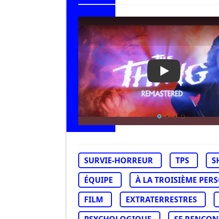
Play Video: Th
SURVIE-HORREUR
TPS
S
ÉQUIPE
À LA TROISIÈME PER
FILM
EXTRATERRESTRES