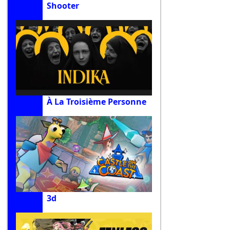
Shooter
À La Troisième Personne
3d