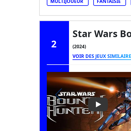
MULTIJOUEUR
FANTAISIE
Star Wars B
2
(2024)
VOIR DES JEUX SIMILAIR
Play Video: St