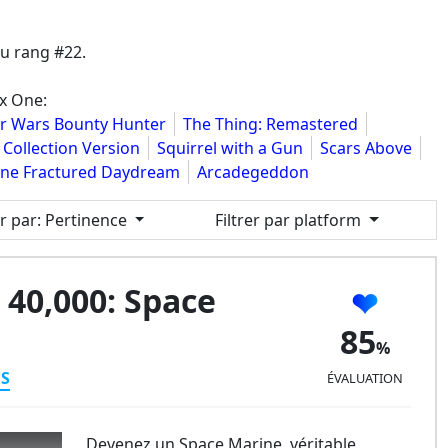
u rang #22.
ox One:
ar Wars Bounty Hunter
The Thing: Remastered
Collection Version
Squirrel with a Gun
Scars Above
ine Fractured Daydream
Arcadegeddon
er par
: Pertinence
Filtrer par platform
0,000: Space
85
ES
ÉVALUATION
Devenez un Space Marine, véritable