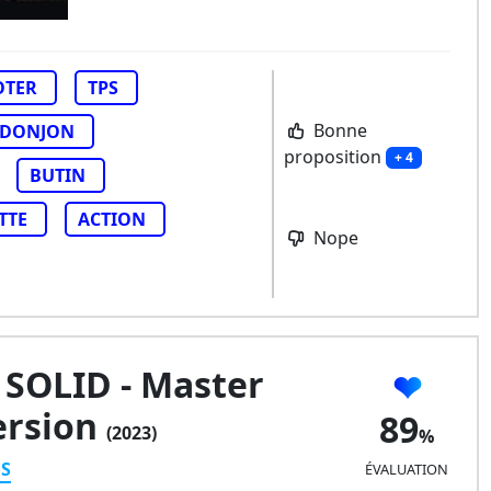
OTER
TPS
Bonne
DONJON
proposition
+ 4
BUTIN
TTE
ACTION
Nope
SOLID - Master
ersion
89
(2023)
ES
ÉVALUATION