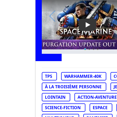
Play Video: W
TPS
WARHAMMER-40K
C
À LA TROISIÈME PERSONNE
J
LOINTAIN
ACTION-AVENTURE
SCIENCE-FICTION
ESPACE