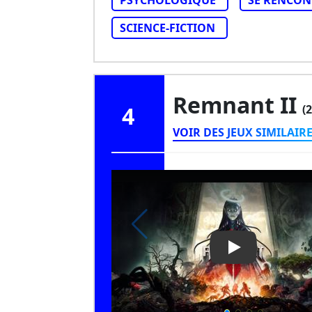
PSYCHOLOGIQUE
SE RENCON
SCIENCE-FICTION
Remnant II
4
(
VOIR DES JEUX SIMILAIR
Play Video: Re