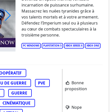
incarnation de puissance surhumaine.
Massacrez les nuées tyranides grâce à
vos talents mortels et à votre armement.
Défendez l’Imperium seul ou à plusieurs
arhammer 40,000: Space Marine 2
au cœur de combats spectaculaires à la
troisième personne.
PC WINDOWS
PLAYSTATION 5
XBOX SERIES X
XBOX ONE
OOPÉRATIF
Bonne
EU DE GUERRE
PVE
proposition
GUERRE
CINÉMATIQUE
Nope