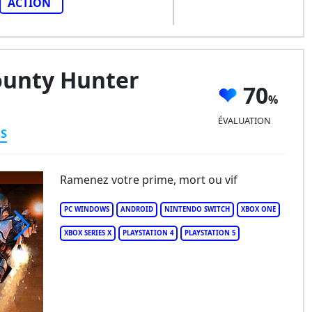
ACTION
ounty Hunter
70
ÉVALUATION
ES
Ramenez votre prime, mort ou vif
PC WINDOWS
ANDROID
NINTENDO SWITCH
XBOX ONE
XBOX SERIES X
PLAYSTATION 4
PLAYSTATION 5
ar Wars Bounty Hunter