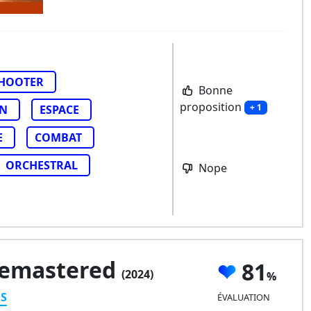
HOOTER
Bonne
proposition
+ 1
ON
ESPACE
E
COMBAT
ORCHESTRAL
Nope
Remastered
81
(2024)
ES
ÉVALUATION