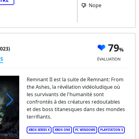
TRE
Nope
79
2023)
ES
ÉVALUATION
Remnant II est la suite de Remnant: From
the Ashes, la révélation vidéoludique où
les survivants de l'humanité sont
confrontés à des créatures redoutables
et des boss titanesques dans des mondes
mnant II
terrifiants.
XBOX SERIES X
XBOX ONE
PC WINDOWS
PLAYSTATION 5