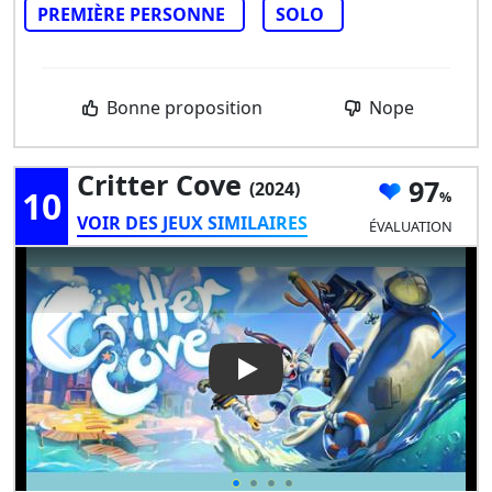
PREMIÈRE PERSONNE
SOLO
Bonne proposition
Nope
Critter Cove
97
(2024)
10
VOIR DES JEUX SIMILAIRES
ÉVALUATION
Play Video: Critter Cove