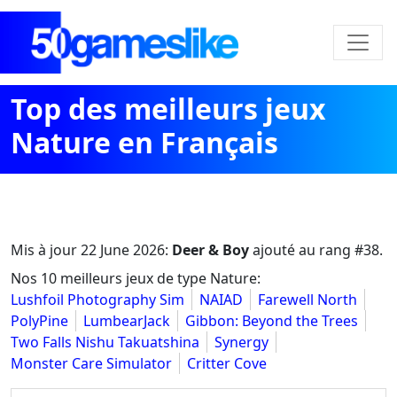
Top des meilleurs jeux
Nature en Français
Mis à jour
22 June 2026
:
Deer & Boy
ajouté au rang #38.
Nos 10 meilleurs jeux de type Nature:
Lushfoil Photography Sim
NAIAD
Farewell North
PolyPine
LumbearJack
Gibbon: Beyond the Trees
Two Falls Nishu Takuatshina
Synergy
Monster Care Simulator
Critter Cove