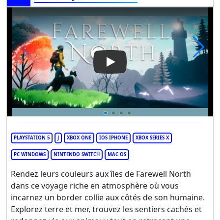
Play Video: Farewell North
PLAYSTATION 5
J
XBOX ONE
IOS IPHONE
XBOX SERIES X
PC WINDOWS
NINTENDO SWITCH
MAC OS
Rendez leurs couleurs aux îles de Farewell North
dans ce voyage riche en atmosphère où vous
incarnez un border collie aux côtés de son humaine.
Explorez terre et mer, trouvez les sentiers cachés et