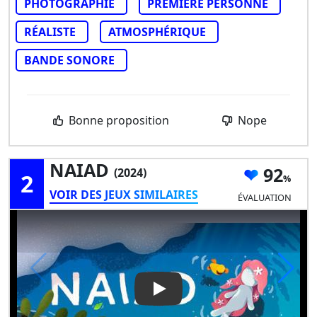
PHOTOGRAPHIE
PREMIÈRE PERSONNE
RÉALISTE
ATMOSPHÉRIQUE
BANDE SONORE
Bonne proposition
Nope
NAIAD
92
(2024)
2
VOIR DES JEUX SIMILAIRES
ÉVALUATION
Play Video: NAIAD