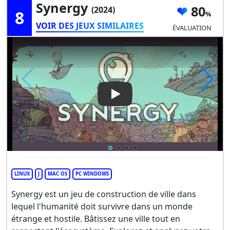
Synergy
80
(2024)
8
VOIR DES JEUX SIMILAIRES
ÉVALUATION
Play Video: Synergy
LINUX
J
MAC OS
PC WINDOWS
Synergy est un jeu de construction de ville dans
lequel l'humanité doit survivre dans un monde
étrange et hostile. Bâtissez une ville tout en