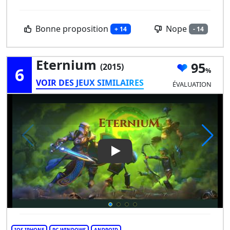
Bonne proposition
Nope
+ 14
- 14
Eternium
95
(2015)
6
VOIR DES JEUX SIMILAIRES
ÉVALUATION
Play Video: Eternium