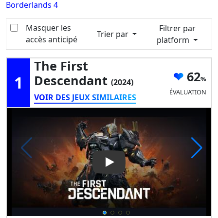
Borderlands 4
Masquer les
Filtrer par
Trier par
accès anticipé
platform
The First
62
1
Descendant
(2024)
ÉVALUATION
VOIR DES JEUX SIMILAIRES
Play Video: The First Descend