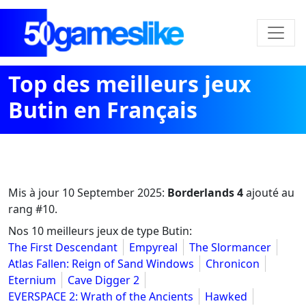
Top des meilleurs jeux
Butin en Français
Mis à jour
10 September 2025
:
Borderlands 4
ajouté au
rang #10.
Nos 10 meilleurs jeux de type Butin:
The First Descendant
Empyreal
The Slormancer
Atlas Fallen: Reign of Sand Windows
Chronicon
Eternium
Cave Digger 2
EVERSPACE 2: Wrath of the Ancients
Hawked