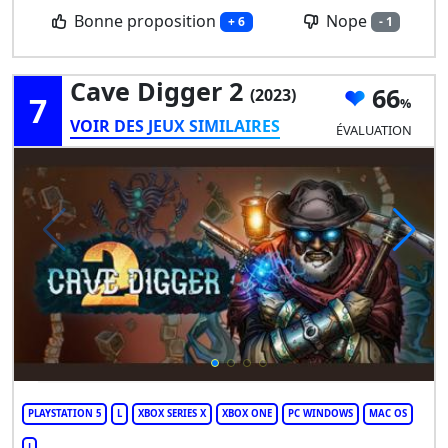
Bonne proposition
Nope
+ 6
- 1
Cave Digger 2
66
(2023)
7
VOIR DES JEUX SIMILAIRES
ÉVALUATION
PLAYSTATION 5
L
XBOX SERIES X
XBOX ONE
PC WINDOWS
MAC OS
J