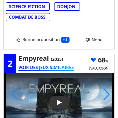
SCIENCE-FICTION
DONJON
COMBAT DE BOSS
Bonne proposition
Nope
+ 1
Empyreal
68
(2025)
2
VOIR DES JEUX SIMILAIRES
ÉVALUATION
Play Video: Empyreal