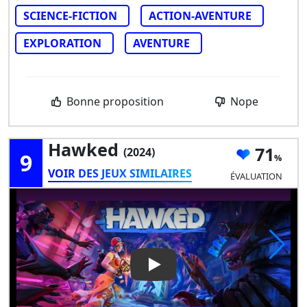
SCIENCE-FICTION
ACTION-AVENTURE
EXPLORATION
AVENTURE
Bonne proposition
Nope
Hawked
71
(2024)
9
VOIR DES JEUX SIMILAIRES
ÉVALUATION
Play Video: Hawked