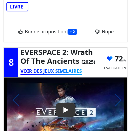
LIVRE
Bonne proposition
Nope
+ 2
EVERSPACE 2: Wrath
72
8
Of The Ancients
(2025)
ÉVALUATION
VOIR DES JEUX SIMILAIRES
Play Video: EVERSPACE 2: Wra