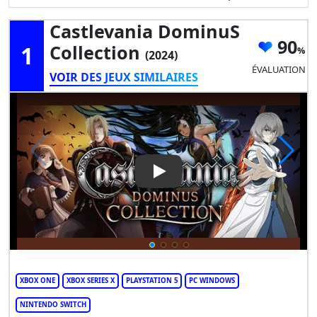
Castlevania DominuS
90
1
Collection
(2024)
ÉVALUATION
VOIR DES JEUX SIMILAIRES
Play Video: Castlevania Domi
XBOX ONE
XBOX SERIES X
PLAYSTATION 5
PC WINDOWS
NINTENDO SWITCH