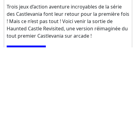
Trois jeux d’action aventure incroyables de la série
des Castlevania font leur retour pour la première fois
! Mais ce n’est pas tout ! Voici venir la sortie de
Haunted Castle Revisited, une version réimaginée du
tout premier Castlevania sur arcade !
ACHETER
Similarités entre Castlevania DominuS Collection
et Voxel World
ACTION
ACTION-AVENTURE
90
80
RPG
EXPLORATION
80
70
PIXELS
60