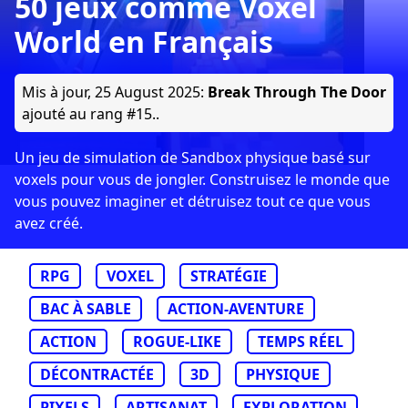
50 jeux comme Voxel
World en Français
Mis à jour,
25 August 2025
:
Break Through The Door
ajouté au rang #15..
Un jeu de simulation de Sandbox physique basé sur
voxels pour vous de jongler. Construisez le monde que
vous pouvez imaginer et détruisez tout ce que vous
avez créé.
RPG
VOXEL
STRATÉGIE
BAC À SABLE
ACTION-AVENTURE
ACTION
ROGUE-LIKE
TEMPS RÉEL
DÉCONTRACTÉE
3D
PHYSIQUE
PIXELS
ARTISANAT
EXPLORATION