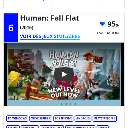
Human: Fall Flat
95
6
(2016)
ÉVALUATION
VOIR DES JEUX SIMILAIRES
Play Video: Human: Fall Flat
PC WINDOWS
XBOX SERIES X
IOS IPHONE
ANDROID
PLAYSTATION 5