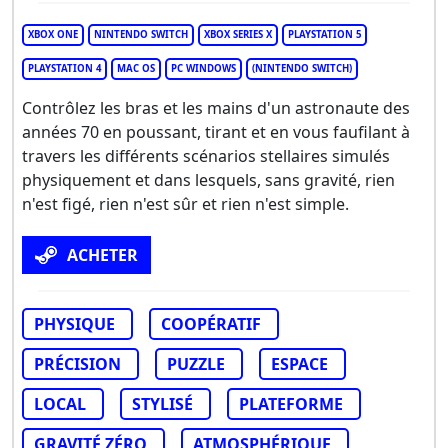
XBOX ONE
NINTENDO SWITCH
XBOX SERIES X
PLAYSTATION 5
PLAYSTATION 4
MAC OS
PC WINDOWS
(NINTENDO SWITCH)
Contrôlez les bras et les mains d'un astronaute des
années 70 en poussant, tirant et en vous faufilant à
travers les différents scénarios stellaires simulés
physiquement et dans lesquels, sans gravité, rien
n'est figé, rien n'est sûr et rien n'est simple.
ACHETER
PHYSIQUE
COOPÉRATIF
PRÉCISION
PUZZLE
ESPACE
LOCAL
STYLISÉ
PLATEFORME
GRAVITÉ ZÉRO
ATMOSPHÉRIQUE