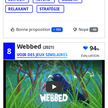
RELAXANT
STRATÉGIE
Bonne proposition
Nope
+ 103
- 86
Webbed
94
(2021)
8
VOIR DES JEUX SIMILAIRES
ÉVALUATION
Play Video: Webbed