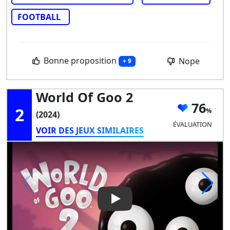
FOOTBALL
Bonne proposition
Nope
+ 9
World Of Goo 2
76
2
(2024)
ÉVALUATION
VOIR DES JEUX SIMILAIRES
Play Video: World of Goo 2