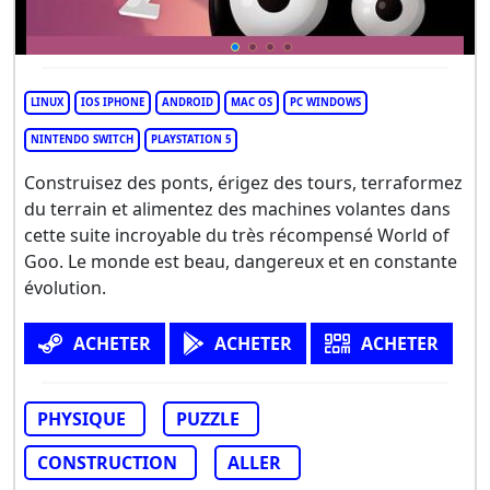
LINUX
IOS IPHONE
ANDROID
MAC OS
PC WINDOWS
NINTENDO SWITCH
PLAYSTATION 5
Construisez des ponts, érigez des tours, terraformez
du terrain et alimentez des machines volantes dans
cette suite incroyable du très récompensé World of
Goo. Le monde est beau, dangereux et en constante
évolution.
ACHETER
ACHETER
ACHETER
PHYSIQUE
PUZZLE
CONSTRUCTION
ALLER