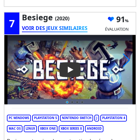
Besiege
91
(2020)
7
VOIR DES JEUX SIMILAIRES
ÉVALUATION
Play Video: Besiege
PC WINDOWS
PLAYSTATION 5
NINTENDO SWITCH
J
PLAYSTATION 4
MAC OS
LINUX
XBOX ONE
XBOX SERIES X
ANDROID