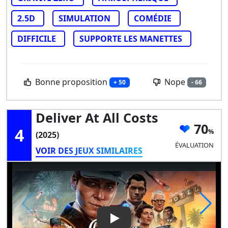
2.5D
SIMULATION
COMÉDIE
DIFFICILE
SUPPORTE LES MANETTES
Bonne proposition
Nope
+ 50
- 66
Deliver At All Costs
70
4
(2025)
ÉVALUATION
VOIR DES JEUX SIMILAIRES
Play Video: Deliver At All Cost