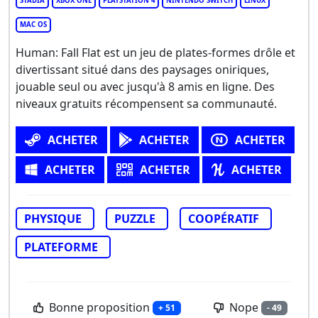
STADIA
XBOX ONE
PLAYSTATION 4
NINTENDO SWITCH
LINUX
MAC OS
Human: Fall Flat est un jeu de plates-formes drôle et
divertissant situé dans des paysages oniriques,
jouable seul ou avec jusqu'à 8 amis en ligne. Des
niveaux gratuits récompensent sa communauté.
ACHETER
ACHETER
ACHETER
ACHETER
ACHETER
ACHETER
PHYSIQUE
PUZZLE
COOPÉRATIF
PLATEFORME
Bonne proposition
Nope
+ 51
- 49