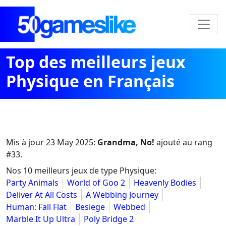
Top des meilleurs jeux
Physique en Français
Mis à jour
23 May 2025
:
Grandma, No!
ajouté au rang
#33.
Nos 10 meilleurs jeux de type Physique:
Party Animals
World of Goo 2
Heavenly Bodies
Deliver At All Costs
A Webbing Journey
Human: Fall Flat
Besiege
Webbed
Marble It Up Ultra
Poly Bridge 2