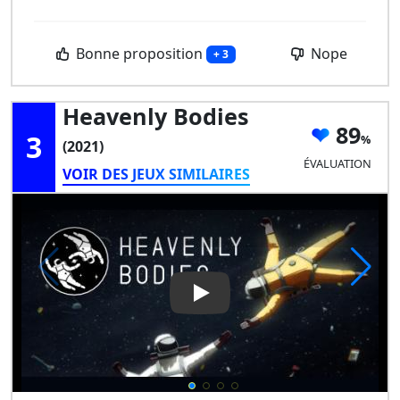
Bonne proposition
Nope
+ 3
Heavenly Bodies
89
3
(2021)
ÉVALUATION
VOIR DES JEUX SIMILAIRES
Play Video: Heavenly Bodies