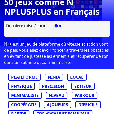
50 jeux comme N
NPLUSPLUS en Français
Dernière mise à jour
N++ est un jeu de plateforme où vitesse et action vont
de pair. Vous allez devoir foncer à travers les obstacles
en évitant de justesse les ennemis et récupérer de l'or
dans un sublime décor minimaliste.
PLATEFORME
NINJA
LOCAL
PHYSIQUE
PRÉCISION
ÉDITEUR
MINIMALISTE
NIVEAU
PARKOUR
COOPÉRATIF
4 JOUEURS
DIFFICILE
RAPIDE
CONVIVIALE ET FAMILIALE