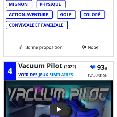
MIGNON
PHYSIQUE
ACTION-AVENTURE
GOLF
COLORÉ
CONVIVIALE ET FAMILIALE
Bonne proposition
Nope
Vacuum Pilot
93
(2022)
4
VOIR DES JEUX SIMILAIRES
ÉVALUATION
Play Video: Vacuum Pilot