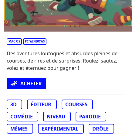
MAC OS
PC WINDOWS
Des aventures loufoques et absurdes pleines de
courses, de rires et de surprises. Roulez, sautez,
volez et éternuez pour gagner !
ACHETER
3D
ÉDITEUR
COURSES
COMÉDIE
NIVEAU
PARODIE
MÈMES
EXPÉRIMENTAL
DRÔLE