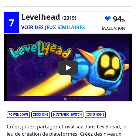
Levelhead
94
(2019)
7
VOIR DES JEUX SIMILAIRES
ÉVALUATION
Play Video: Levelhead
PC WINDOWS
XBOX ONE
NINTENDO SWITCH
IOS IPHONE
Créez, jouez, partagez et rivalisez dans Levelhead, le
jeu de création de plateformes. Créez des niveaux