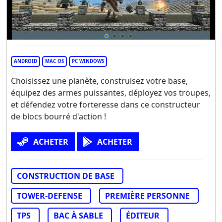
ANDROID
MAC OS
PC WINDOWS
Choisissez une planète, construisez votre base,
équipez des armes puissantes, déployez vos troupes,
et défendez votre forteresse dans ce constructeur
de blocs bourré d'action !
ACHETER
ACHETER
CONSTRUCTION DE BASE
TOWER-DEFENSE
PREMIÈRE PERSONNE
TPS
BAC À SABLE
ÉDITEUR