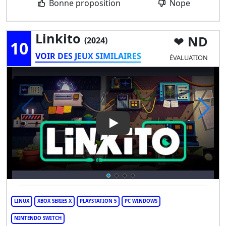
Bonne proposition
Nope
Linkito
ND
(2024)
10
VOIR DES JEUX SIMILAIRES
ÉVALUATION
Play Video: Linkito
LINUX
XBOX SERIES X
PLAYSTATION 5
PC WINDOWS
NINTENDO SWITCH