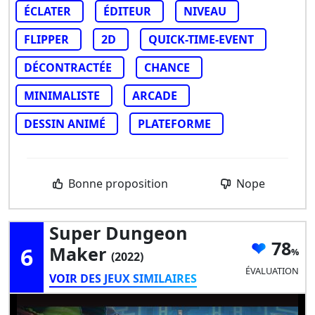
ÉCLATER
ÉDITEUR
NIVEAU
FLIPPER
2D
QUICK-TIME-EVENT
DÉCONTRACTÉE
CHANCE
MINIMALISTE
ARCADE
DESSIN ANIMÉ
PLATEFORME
Bonne proposition
Nope
Super Dungeon
78
6
Maker
(2022)
ÉVALUATION
VOIR DES JEUX SIMILAIRES