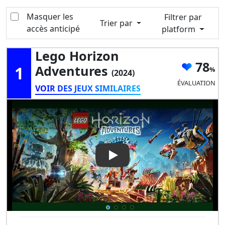
Masquer les
Filtrer par
Trier par
accès anticipé
platform
Lego Horizon
78
1
Adventures
(2024)
ÉVALUATION
VOIR DES JEUX SIMILAIRES
Play Video: Lego Horizon Adv