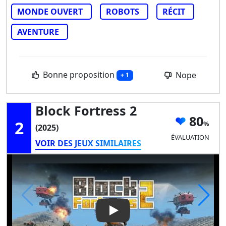
MONDE OUVERT
ROBOTS
RÉCIT
AVENTURE
Bonne proposition
Nope
+ 1
Block Fortress 2
80
2
(2025)
ÉVALUATION
VOIR DES JEUX SIMILAIRES
Play Video: Block Fortress 2