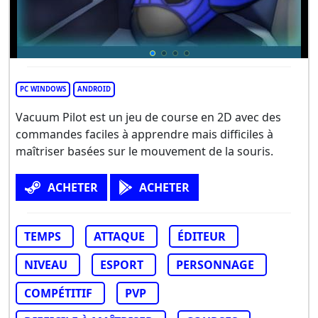
PC WINDOWS
ANDROID
Vacuum Pilot est un jeu de course en 2D avec des
commandes faciles à apprendre mais difficiles à
maîtriser basées sur le mouvement de la souris.
ACHETER
ACHETER
TEMPS
ATTAQUE
ÉDITEUR
NIVEAU
ESPORT
PERSONNAGE
COMPÉTITIF
PVP