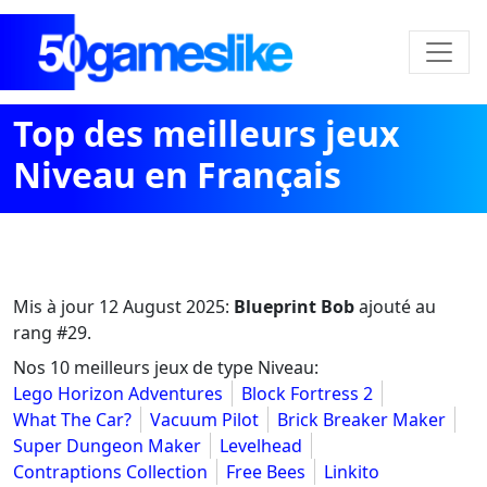
Top des meilleurs jeux
Niveau en Français
Mis à jour
12 August 2025
:
Blueprint Bob
ajouté au
rang #29.
Nos 10 meilleurs jeux de type Niveau:
Lego Horizon Adventures
Block Fortress 2
What The Car?
Vacuum Pilot
Brick Breaker Maker
Super Dungeon Maker
Levelhead
Contraptions Collection
Free Bees
Linkito