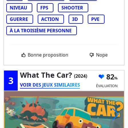
NIVEAU
FPS
SHOOTER
GUERRE
ACTION
3D
PVE
À LA TROISIÈME PERSONNE
Bonne proposition
Nope
What The Car?
82
(2024)
3
VOIR DES JEUX SIMILAIRES
ÉVALUATION