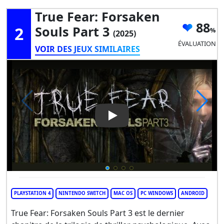
True Fear: Forsaken
88
2
Souls Part 3
(2025)
ÉVALUATION
VOIR DES JEUX SIMILAIRES
Play Video: True Fear: Forsak
PLAYSTATION 4
NINTENDO SWITCH
MAC OS
PC WINDOWS
ANDROID
True Fear: Forsaken Souls Part 3 est le dernier