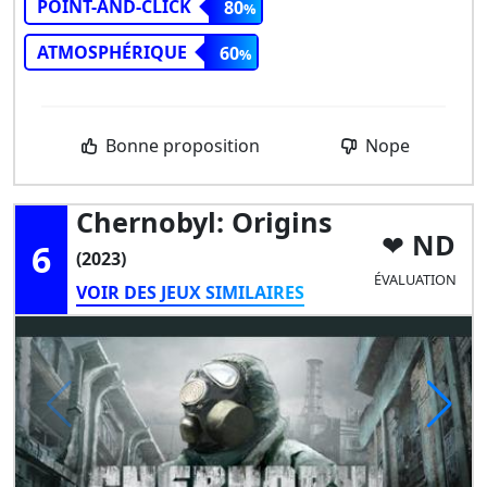
POINT-AND-CLICK
80
ATMOSPHÉRIQUE
60
Bonne proposition
Nope
Chernobyl: Origins
ND
6
(2023)
ÉVALUATION
VOIR DES JEUX SIMILAIRES