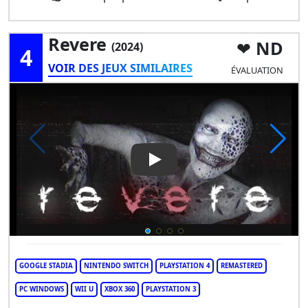
Revere
ND
(2024)
4
VOIR DES JEUX SIMILAIRES
ÉVALUATION
Play Video: revere
GOOGLE STADIA
NINTENDO SWITCH
PLAYSTATION 4
REMASTERED
PC WINDOWS
WII U
XBOX 360
PLAYSTATION 3