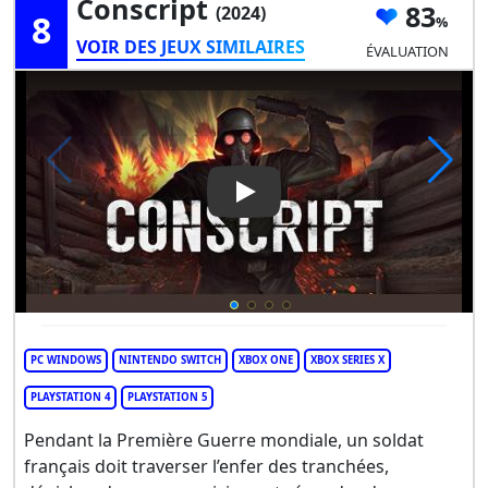
Conscript
83
(2024)
8
VOIR DES JEUX SIMILAIRES
ÉVALUATION
Play Video: Conscript
PC WINDOWS
NINTENDO SWITCH
XBOX ONE
XBOX SERIES X
PLAYSTATION 4
PLAYSTATION 5
Pendant la Première Guerre mondiale, un soldat
français doit traverser l’enfer des tranchées,