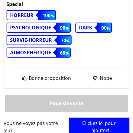
Special
HORREUR
100
PSYCHOLOGIQUE
DARK
90
90
SURVIE-HORREUR
70
ATMOSPHÉRIQUE
60
Bonne proposition
Nope
Page suivante
Vous ne voyez pas votre
Clickez ici pour
jeu?
l'ajouter!