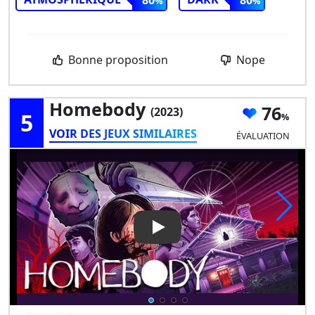
Bonne proposition
Nope
Homebody
76
(2023)
5
VOIR DES JEUX SIMILAIRES
ÉVALUATION
Play Video: Homebody