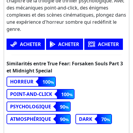
chapitre de la trilogie de thriller psychologique. Avec
des mécaniques point-and-click, des énigmes
complexes et des scènes cinématiques, plongez dans
une expérience d'horreur sombre qui redéfinit le
genre.
ACHETER
ACHETER
ACHETER
Similarités entre True Fear: Forsaken Souls Part 3
et Midnight Special
HORREUR
100
POINT-AND-CLICK
100
PSYCHOLOGIQUE
90
ATMOSPHÉRIQUE
DARK
90
70