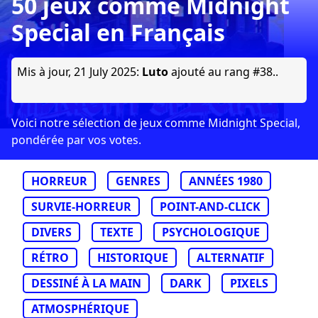
50 jeux comme Midnight
Special en Français
Mis à jour,
21 July 2025
:
Luto
ajouté au rang #38..
Voici notre sélection de jeux comme Midnight Special,
pondérée par vos votes.
HORREUR
GENRES
ANNÉES 1980
SURVIE-HORREUR
POINT-AND-CLICK
DIVERS
TEXTE
PSYCHOLOGIQUE
RÉTRO
HISTORIQUE
ALTERNATIF
DESSINÉ À LA MAIN
DARK
PIXELS
ATMOSPHÉRIQUE