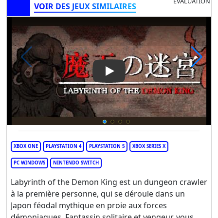
ÉVALUATION
VOIR DES JEUX SIMILAIRES
Play Video: Labyrinth Of The
XBOX ONE
PLAYSTATION 4
PLAYSTATION 5
XBOX SERIES X
PC WINDOWS
NINTENDO SWITCH
Labyrinth of the Demon King est un dungeon crawler
à la première personne, qui se déroule dans un
Japon féodal mythique en proie aux forces
démoniaques. Fantassin solitaire et vengeur, vous