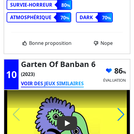
SURVIE-HORREUR
80
ATMOSPHÉRIQUE
DARK
70
70
Bonne proposition
Nope
Garten Of Banban 6
86
10
(2023)
ÉVALUATION
VOIR DES JEUX SIMILAIRES
Play Video: Garten of Banban