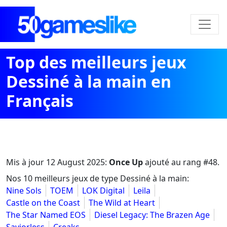
Top des meilleurs jeux
Dessiné à la main en
Français
Mis à jour
12 August 2025
:
Once Up
ajouté au rang #48.
Nos 10 meilleurs jeux de type Dessiné à la main:
Nine Sols
TOEM
LOK Digital
Leila
Castle on the Coast
The Wild at Heart
The Star Named EOS
Diesel Legacy: The Brazen Age