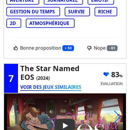
GESTION DU TEMPS
SURVIE
RICHE
2D
ATMOSPHÉRIQUE
Bonne proposition
Nope
+ 50
- 61
The Star Named
83
7
EOS
(2024)
ÉVALUATION
VOIR DES JEUX SIMILAIRES
Play Video: The Star Named 