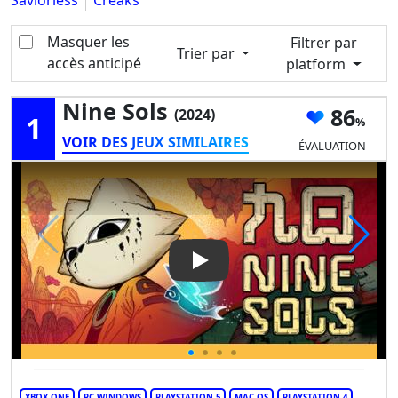
Saviorless
Creaks
Masquer les
Filtrer par
Trier par
accès anticipé
platform
Nine Sols
86
(2024)
1
VOIR DES JEUX SIMILAIRES
ÉVALUATION
Play Video: Nine Sols
XBOX ONE
PC WINDOWS
PLAYSTATION 5
MAC OS
PLAYSTATION 4