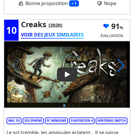
Bonne proposition
Nope
+ 1
Creaks
91
(2020)
10
VOIR DES JEUX SIMILAIRES
ÉVALUATION
Play Video: Creaks
MAC OS
IOS IPHONE
PC WINDOWS
PLAYSTATION 4
NINTENDO SWITCH
Le sol tremble, les ampoules éclatent... Il se passe