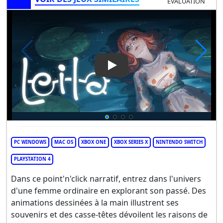
ÉVALUATION
Play Video: Leila
PC WINDOWS
MAC OS
XBOX ONE
XBOX SERIES X
NINTENDO SWITCH
PLAYSTATION 4
Dans ce point'n'click narratif, entrez dans l'univers
d'une femme ordinaire en explorant son passé. Des
animations dessinées à la main illustrent ses
souvenirs et des casse-têtes dévoilent les raisons de