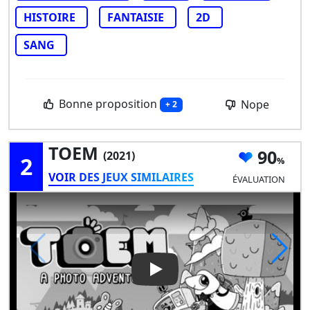
HISTOIRE
FANTAISIE
2D
SANG
Bonne proposition
Nope
+ 2
TOEM
90
(2021)
2
VOIR DES JEUX SIMILAIRES
ÉVALUATION
Play Video: TOEM