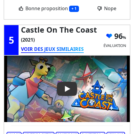
Bonne proposition
Nope
+ 1
Castle On The Coast
96
5
(2021)
ÉVALUATION
VOIR DES JEUX SIMILAIRES
Play Video: Castle on the Coa