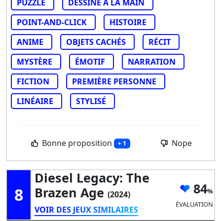
PUZZLE
DESSINÉ À LA MAIN
POINT-AND-CLICK
HISTOIRE
ANIME
OBJETS CACHÉS
RÉCIT
MYSTÈRE
ÉMOTIF
NARRATION
FICTION
PREMIÈRE PERSONNE
LINÉAIRE
STYLISÉ
Bonne proposition
Nope
+ 1
Diesel Legacy: The
84
8
Brazen Age
(2024)
ÉVALUATION
VOIR DES JEUX SIMILAIRES