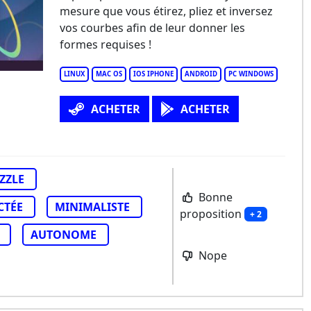
mesure que vous étirez, pliez et inversez
vos courbes afin de leur donner les
formes requises !
LINUX
MAC OS
IOS IPHONE
ANDROID
PC WINDOWS
ACHETER
ACHETER
ZZLE
Bonne
CTÉE
MINIMALISTE
proposition
+ 2
AUTONOME
Nope