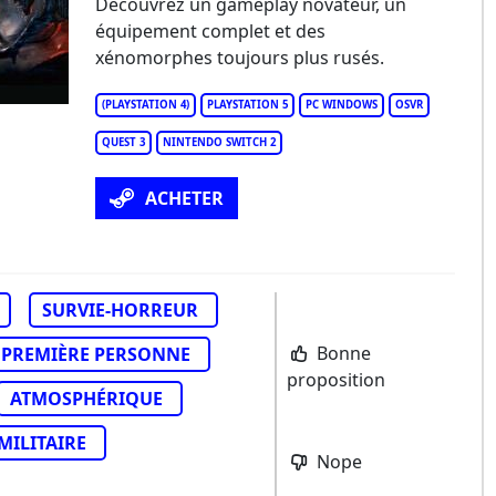
Découvrez un gameplay novateur, un
équipement complet et des
xénomorphes toujours plus rusés.
(PLAYSTATION 4)
PLAYSTATION 5
PC WINDOWS
OSVR
QUEST 3
NINTENDO SWITCH 2
ACHETER
SURVIE-HORREUR
Bonne
PREMIÈRE PERSONNE
proposition
ATMOSPHÉRIQUE
MILITAIRE
Nope