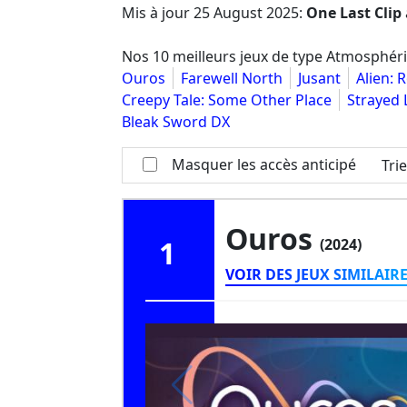
Mis à jour
25 August 2025
:
One Last Clip
Nos 10 meilleurs jeux de type Atmosphér
Ouros
Farewell North
Jusant
Alien: 
Creepy Tale: Some Other Place
Strayed 
Bleak Sword DX
Masquer les accès anticipé
Tri
Ouros
1
(2024)
VOIR DES JEUX SIMILAIR