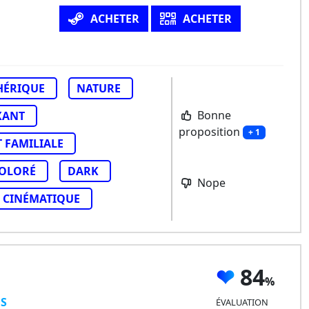
ACHETER
ACHETER
HÉRIQUE
NATURE
Bonne
XANT
proposition
+ 1
T FAMILIALE
OLORÉ
DARK
Nope
CINÉMATIQUE
84
ES
ÉVALUATION