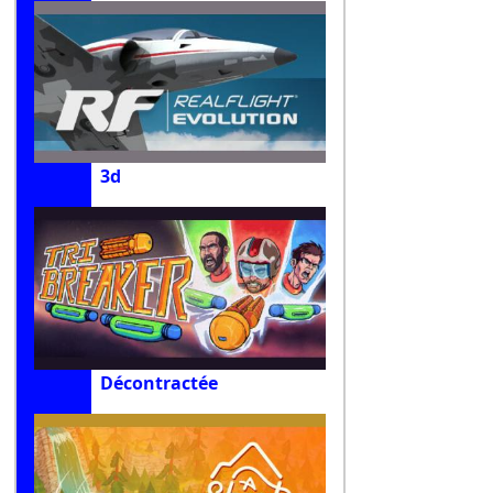
3d
Décontractée