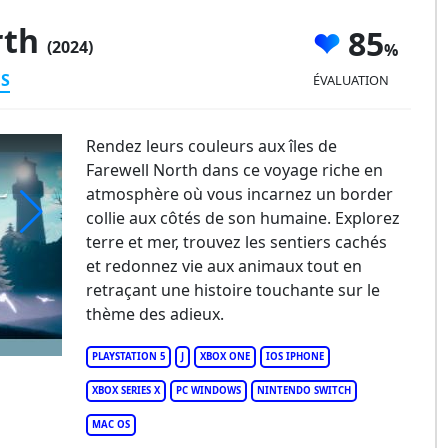
rth
85
(2024)
ES
ÉVALUATION
Rendez leurs couleurs aux îles de
Farewell North dans ce voyage riche en
atmosphère où vous incarnez un border
collie aux côtés de son humaine. Explorez
terre et mer, trouvez les sentiers cachés
rewell North
et redonnez vie aux animaux tout en
retraçant une histoire touchante sur le
thème des adieux.
PLAYSTATION 5
J
XBOX ONE
IOS IPHONE
XBOX SERIES X
PC WINDOWS
NINTENDO SWITCH
MAC OS