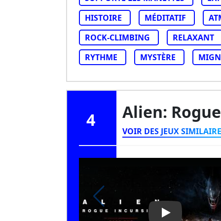
HISTOIRE
MÉDITATIF
AT
ROCK-CLIMBING
RELAXANT
RYTHME
MYSTÈRE
MIG
Alien: Rogu
4
VOIR DES JEUX SIMILAIR
Play Video: Ali