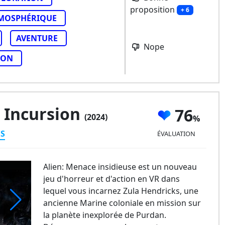
proposition
+ 6
MOSPHÉRIQUE
AVENTURE
Nope
NON
e Incursion
76
(2024)
ES
ÉVALUATION
Alien: Menace insidieuse est un nouveau
jeu d'horreur et d'action en VR dans
lequel vous incarnez Zula Hendricks, une
ancienne Marine coloniale en mission sur
la planète inexplorée de Purdan.
en: Rogue Incursion