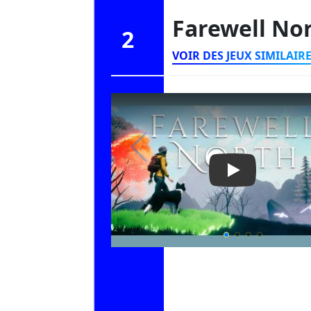
Farewell No
2
VOIR DES JEUX SIMILAIR
Play Video: Fa