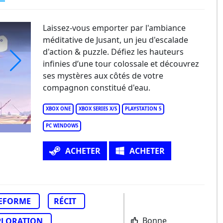
Laissez-vous emporter par l'ambiance
méditative de Jusant, un jeu d'escalade
d'action & puzzle. Défiez les hauteurs
infinies d’une tour colossale et découvrez
ses mystères aux côtés de votre
ant
compagnon constitué d'eau.
XBOX ONE
XBOX SERIES X/S
PLAYSTATION 5
PC WINDOWS
ACHETER
ACHETER
EFORME
RÉCIT
Bonne
PLORATION