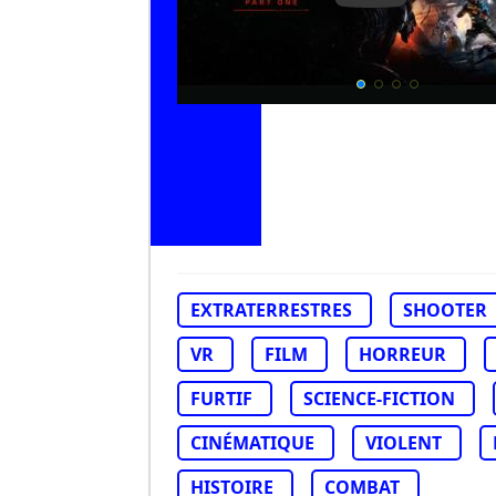
EXTRATERRESTRES
SHOOTER
VR
FILM
HORREUR
FURTIF
SCIENCE-FICTION
CINÉMATIQUE
VIOLENT
HISTOIRE
COMBAT