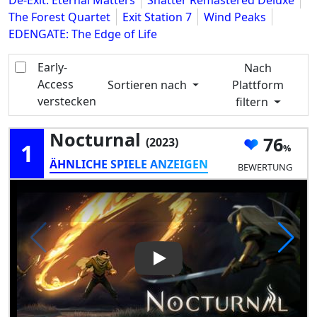
De-Exit: Eternal Matters
Shatter Remastered Deluxe
The Forest Quartet
Exit Station 7
Wind Peaks
EDENGATE: The Edge of Life
Early-
Nach
Access
Sortieren nach
Plattform
verstecken
filtern
Nocturnal
76
(2023)
1
ÄHNLICHE SPIELE ANZEIGEN
BEWERTUNG
Play Video: Nocturnal