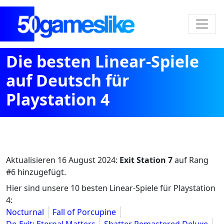
Die besten Linear-Spiele
auf Deutsch für
Playstation 4
Aktualisieren
16 August 2024
:
Exit Station 7
auf Rang
#6 hinzugefügt.
Hier sind unsere 10 besten Linear-Spiele für Playstation
4:
Nocturnal
Fall of Porcupine