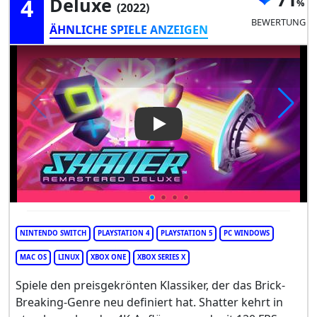
4
Deluxe
(2022)
BEWERTUNG
ÄHNLICHE SPIELE ANZEIGEN
Play Video: Shatter Remaster
NINTENDO SWITCH
PLAYSTATION 4
PLAYSTATION 5
PC WINDOWS
MAC OS
LINUX
XBOX ONE
XBOX SERIES X
Spiele den preisgekrönten Klassiker, der das Brick-
Breaking-Genre neu definiert hat. Shatter kehrt in