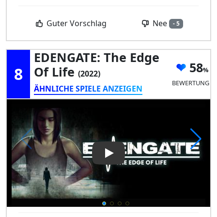
Nee
Guter Vorschlag
- 5
EDENGATE: The Edge
58
8
Of Life
(2022)
BEWERTUNG
ÄHNLICHE SPIELE ANZEIGEN
Play Video: EDENGATE: The Ed