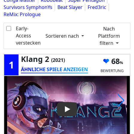
Conga Master
Robobeat
Super Pentagon
Survivors SymphonYs
Beat Slayer
Fred3ric
ReMix: Prologue
Early-
Nach
Access
Sortieren nach
Plattform
verstecken
filtern
Klang 2
68
(2021)
1
ÄHNLICHE SPIELE ANZEIGEN
BEWERTUNG
Play Video: Klang 2