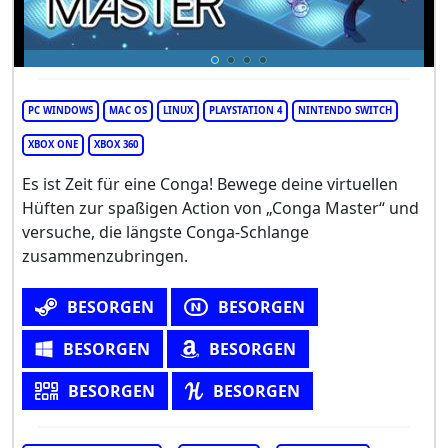
PC WINDOWS
MAC OS
LINUX
PLAYSTATION 4
NINTENDO SWITCH
XBOX ONE
XBOX 360
Es ist Zeit für eine Conga! Bewege deine virtuellen
Hüften zur spaßigen Action von „Conga Master“ und
versuche, die längste Conga-Schlange
zusammenzubringen.
BESORGEN
BESORGEN
BESORGEN
BESORGEN
BESORGEN
BESORGEN