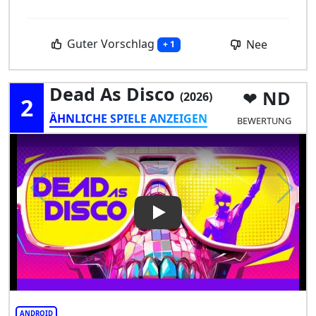
Guter Vorschlag
Nee
+ 1
Dead As Disco
ND
(2026)
2
ÄHNLICHE SPIELE ANZEIGEN
BEWERTUNG
Play Video: Dead as Disco
ANDROID