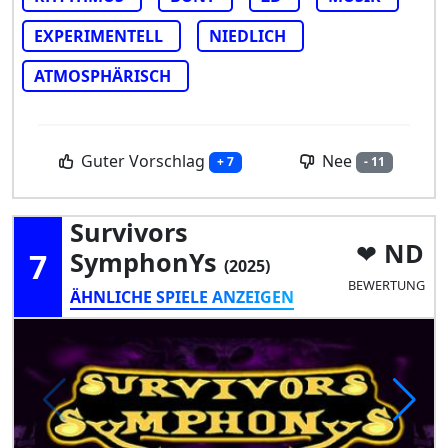
EXPERIMENTELL
NIEDLICH
ATMOSPHÄRISCH
Guter Vorschlag
Nee
+ 7
- 11
Survivors
ND
7
SymphonYs
(2025)
BEWERTUNG
ÄHNLICHE SPIELE ANZEIGEN