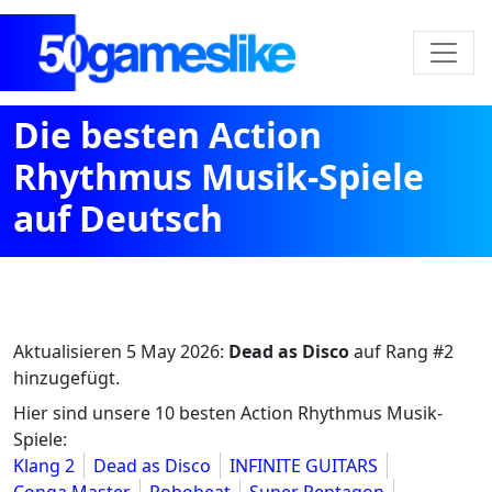
Die besten Action
Rhythmus Musik-Spiele
auf Deutsch
Aktualisieren
5 May 2026
:
Dead as Disco
auf Rang #2
hinzugefügt.
Hier sind unsere 10 besten Action Rhythmus Musik-
Spiele:
Klang 2
Dead as Disco
INFINITE GUITARS