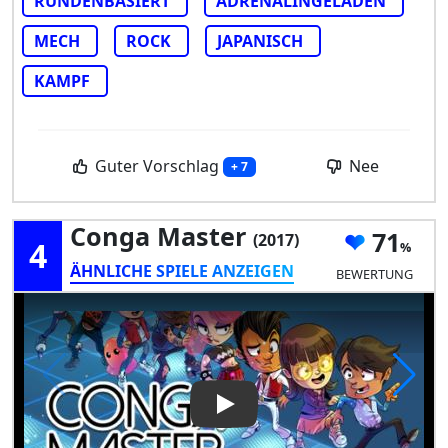
RUNDENBASIERT
ADRENALINGELADEN
MECH
ROCK
JAPANISCH
KAMPF
Guter Vorschlag
Nee
+ 7
Conga Master
71
(2017)
4
ÄHNLICHE SPIELE ANZEIGEN
BEWERTUNG
Play Video: Conga Master