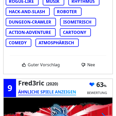
ROGUE-LIKE
MUSIK
RHYTHMUS
HACK-AND-SLASH
ROBOTER
DUNGEON-CRAWLER
ISOMETRISCH
ACTION-ADVENTURE
CARTOONY
COMEDY
ATMOSPHÄRISCH
Guter Vorschlag
Nee
Fred3ric
63
(2020)
9
ÄHNLICHE SPIELE ANZEIGEN
BEWERTUNG