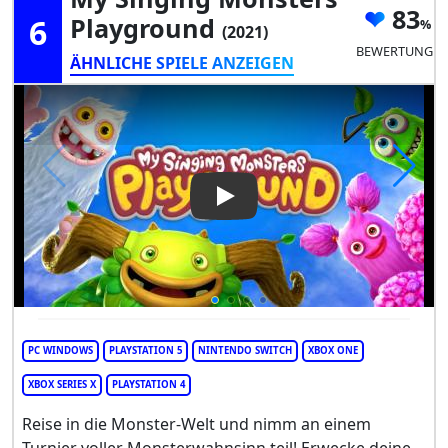
83
6
Playground
(2021)
BEWERTUNG
ÄHNLICHE SPIELE ANZEIGEN
Play Video: My Singing Mons
PC WINDOWS
PLAYSTATION 5
NINTENDO SWITCH
XBOX ONE
XBOX SERIES X
PLAYSTATION 4
Reise in die Monster-Welt und nimm an einem
Turnier voller Monsterwahnsinn teil! Erwecke deine