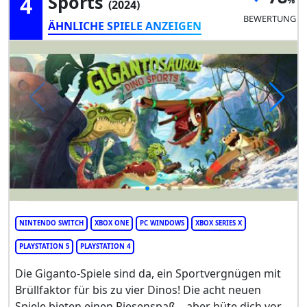
4
Sports
(2024)
BEWERTUNG
ÄHNLICHE SPIELE ANZEIGEN
NINTENDO SWITCH
XBOX ONE
PC WINDOWS
XBOX SERIES X
PLAYSTATION 5
PLAYSTATION 4
Die Giganto-Spiele sind da, ein Sportvergnügen mit
Brüllfaktor für bis zu vier Dinos! Die acht neuen
Spiele bieten einen Riesenspaß – aber hüte dich vor