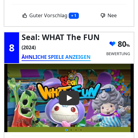
Guter Vorschlag
Nee
+ 1
Seal: WHAT The FUN
80
8
(2024)
BEWERTUNG
ÄHNLICHE SPIELE ANZEIGEN
Play Video: Seal: WHAT the F