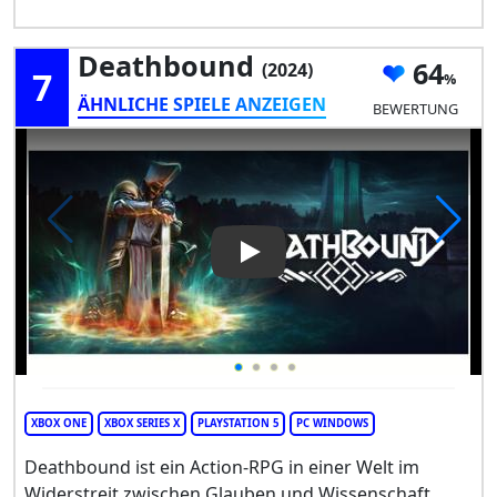
Deathbound
64
(2024)
7
ÄHNLICHE SPIELE ANZEIGEN
BEWERTUNG
Play Video: Deathbound
XBOX ONE
XBOX SERIES X
PLAYSTATION 5
PC WINDOWS
Deathbound ist ein Action-RPG in einer Welt im
Widerstreit zwischen Glauben und Wissenschaft.