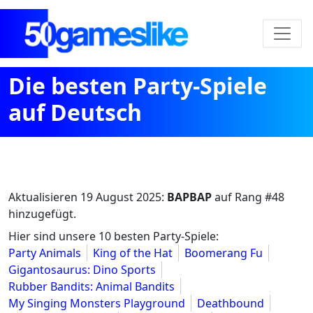
Die besten Party-Spiele
auf Deutsch
Aktualisieren
19 August 2025
:
BAPBAP
auf Rang #48
hinzugefügt.
Hier sind unsere 10 besten Party-Spiele:
Party Animals
King of the Hat
Boomerang Fu
Gigantosaurus: Dino Sports
Rubber Bandits: Animal Bandits
My Singing Monsters Playground
Deathbound