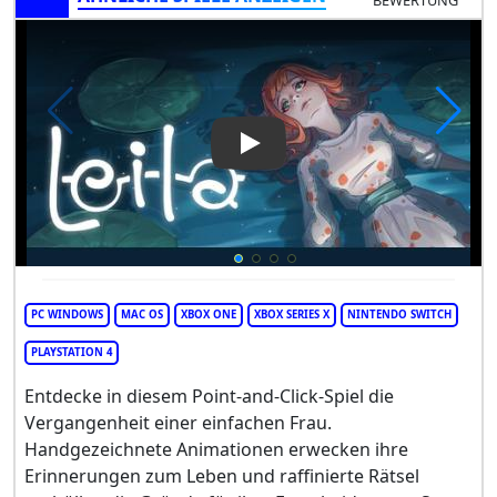
Play Video: Leila
PC WINDOWS
MAC OS
XBOX ONE
XBOX SERIES X
NINTENDO SWITCH
PLAYSTATION 4
Entdecke in diesem Point-and-Click-Spiel die
Vergangenheit einer einfachen Frau.
Handgezeichnete Animationen erwecken ihre
Erinnerungen zum Leben und raffinierte Rätsel