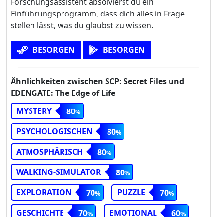
Forschungsassistent absolvierst du ein
Einführungsprogramm, dass dich alles in Frage
stellen lässt, was du glaubst zu wissen.
BESORGEN
BESORGEN
Ähnlichkeiten zwischen SCP: Secret Files und
EDENGATE: The Edge of Life
MYSTERY
80
PSYCHOLOGISCHEN
80
ATMOSPHÄRISCH
80
WALKING-SIMULATOR
80
EXPLORATION
PUZZLE
70
70
GESCHICHTE
EMOTIONAL
70
60