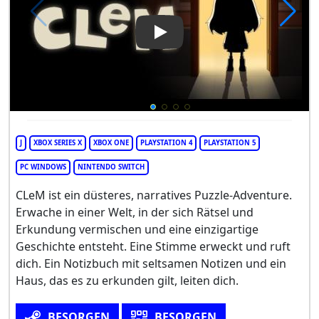
Play Video: CLeM
J
XBOX SERIES X
XBOX ONE
PLAYSTATION 4
PLAYSTATION 5
PC WINDOWS
NINTENDO SWITCH
CLeM ist ein düsteres, narratives Puzzle-Adventure.
Erwache in einer Welt, in der sich Rätsel und
Erkundung vermischen und eine einzigartige
Geschichte entsteht. Eine Stimme erweckt und ruft
dich. Ein Notizbuch mit seltsamen Notizen und ein
Haus, das es zu erkunden gilt, leiten dich.
BESORGEN
BESORGEN