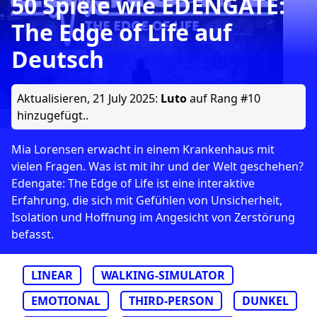
50 Spiele wie EDENGATE:
The Edge of Life auf
Deutsch
Aktualisieren,
21 July 2025
:
Luto
auf Rang #10
hinzugefügt..
Mia Lorensen erwacht in einem Krankenhaus mit
vielen Fragen. Was ist mit ihr und der Welt geschehen?
Edengate: The Edge of Life ist eine interaktive
Erfahrung, die sich mit Gefühlen von Unsicherheit,
Isolation und Hoffnung im Angesicht von Zerstörung
befasst.
LINEAR
WALKING-SIMULATOR
EMOTIONAL
THIRD-PERSON
DUNKEL