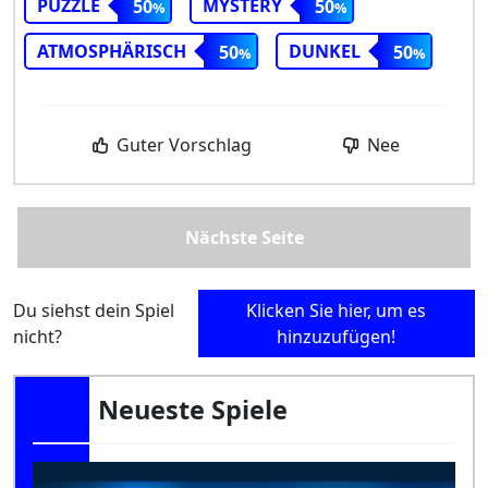
PUZZLE
MYSTERY
50
50
ATMOSPHÄRISCH
DUNKEL
50
50
Guter Vorschlag
Nee
Nächste Seite
Du siehst dein Spiel
Klicken Sie hier, um es
nicht?
hinzuzufügen!
Neueste Spiele