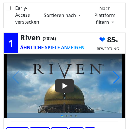
Early-
Nach
Access
Sortieren nach
Plattform
verstecken
filtern
Riven
85
(2024)
1
ÄHNLICHE SPIELE ANZEIGEN
BEWERTUNG
Play Video: Riven