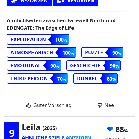
BESORGEN
BESORGEN
Ähnlichkeiten zwischen Farewell North und
EDENGATE: The Edge of Life
EXPLORATION
100
ATMOSPHÄRISCH
PUZZLE
100
90
EMOTIONAL
GESCHICHTE
90
90
THIRD-PERSON
DUNKEL
70
60
Guter Vorschlag
Nee
Leila
88
(2025)
9
ÄHNLICHE SPIELE ANZEIGEN
BEWERTUNG