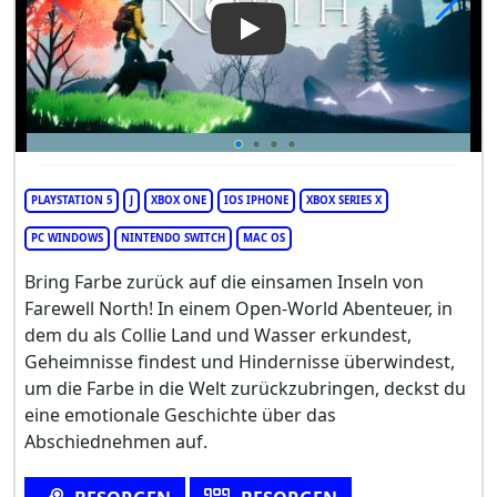
Play Video: Farewell North
PLAYSTATION 5
J
XBOX ONE
IOS IPHONE
XBOX SERIES X
PC WINDOWS
NINTENDO SWITCH
MAC OS
Bring Farbe zurück auf die einsamen Inseln von
Farewell North! In einem Open-World Abenteuer, in
dem du als Collie Land und Wasser erkundest,
Geheimnisse findest und Hindernisse überwindest,
um die Farbe in die Welt zurückzubringen, deckst du
eine emotionale Geschichte über das
Abschiednehmen auf.