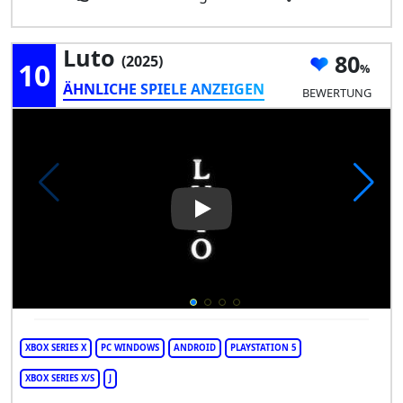
Luto
80
(2025)
10
ÄHNLICHE SPIELE ANZEIGEN
BEWERTUNG
Play Video: Luto
XBOX SERIES X
PC WINDOWS
ANDROID
PLAYSTATION 5
XBOX SERIES X/S
J