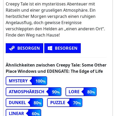
Creepy Tale ist ein mysteriöses Abenteuer mit
Rätseln und einer gruseligen Atmosphäre. Ein
herbstlicher Morgen versprach einen ruhigen
Angelausflug, doch gewisse Ereignisse
verschleppten den Helden an „einen anderen Ort“.
Finde den Weg nach Hause!
BESORGEN
BESORGEN
Ähnlichkeiten zwischen Creepy Tale: Some Other
Place Windows und EDENGATE: The Edge of Life
MYSTERY
100
ATMOSPHÄRISCH
LORE
90
80
DUNKEL
PUZZLE
80
70
LINEAR
60