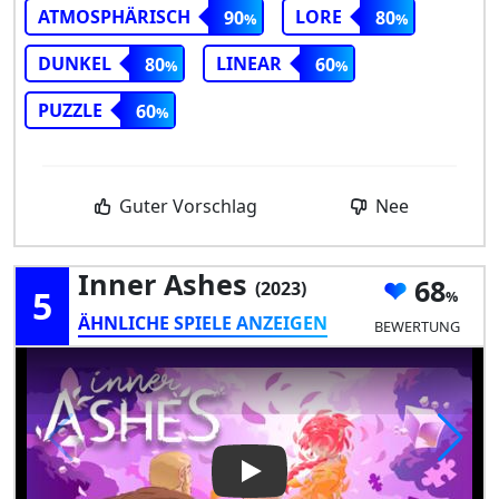
ATMOSPHÄRISCH
LORE
90
80
DUNKEL
LINEAR
80
60
PUZZLE
60
Guter Vorschlag
Nee
Inner Ashes
68
(2023)
5
ÄHNLICHE SPIELE ANZEIGEN
BEWERTUNG
Play Video: Inner Ashes