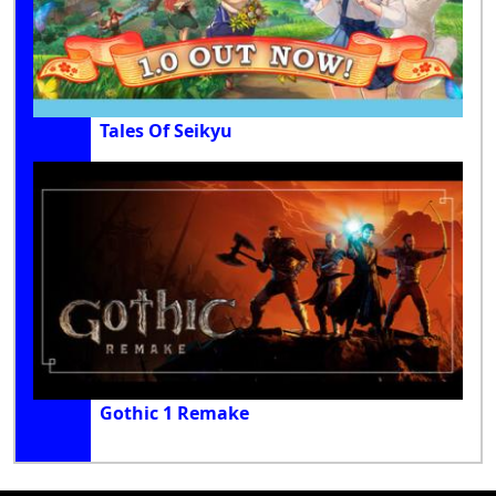
Tales Of Seikyu
Gothic 1 Remake