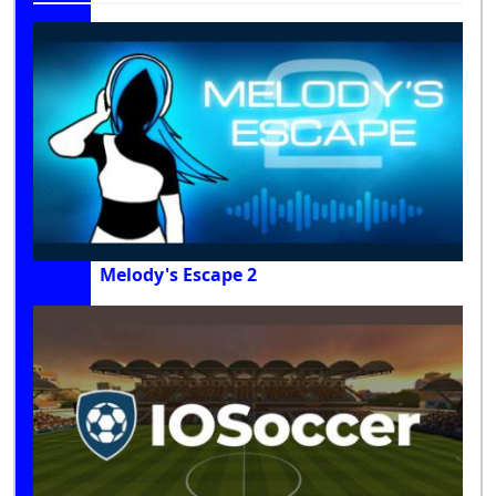
Melody's Escape 2