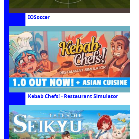
IOSoccer
Kebab Chefs! - Restaurant Simulator