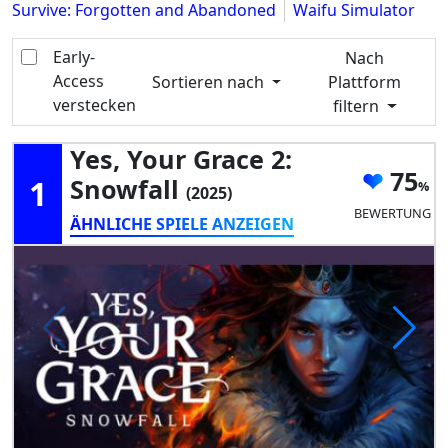
Survive: Forgotten and Abandoned
Waifu Simulator
Early-
Nach
Access
Sortieren nach
Plattform
verstecken
filtern
Yes, Your Grace 2:
75
1
Snowfall
(2025)
BEWERTUNG
ÄHNLICHE SPIELE ANZEIGEN