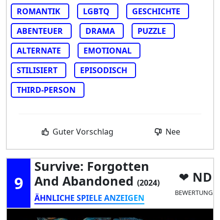
ROMANTIK
LGBTQ
GESCHICHTE
ABENTEUER
DRAMA
PUZZLE
ALTERNATE
EMOTIONAL
STILISIERT
EPISODISCH
THIRD-PERSON
Guter Vorschlag
Nee
Survive: Forgotten
ND
9
And Abandoned
(2024)
BEWERTUNG
ÄHNLICHE SPIELE ANZEIGEN