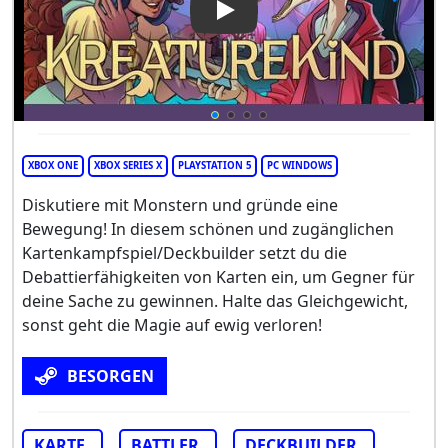
Play Video: KreatureKind
XBOX ONE
XBOX SERIES X
PLAYSTATION 5
PC WINDOWS
Diskutiere mit Monstern und gründe eine
Bewegung! In diesem schönen und zugänglichen
Kartenkampfspiel/Deckbuilder setzt du die
Debattierfähigkeiten von Karten ein, um Gegner für
deine Sache zu gewinnen. Halte das Gleichgewicht,
sonst geht die Magie auf ewig verloren!
BESORGEN
KARTE
BATTLER
DECKBUILDER