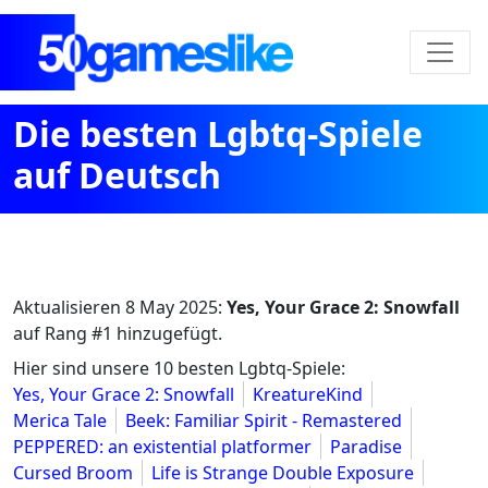
Die besten Lgbtq-Spiele
auf Deutsch
Aktualisieren
8 May 2025
:
Yes, Your Grace 2: Snowfall
auf Rang #1 hinzugefügt.
Hier sind unsere 10 besten Lgbtq-Spiele:
Yes, Your Grace 2: Snowfall
KreatureKind
Merica Tale
Beek: Familiar Spirit - Remastered
PEPPERED: an existential platformer
Paradise
Cursed Broom
Life is Strange Double Exposure