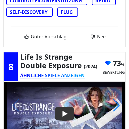
CONTROLLER-UNTERSTÜTZUNG
RETRO
SELF-DISCOVERY
FLUG
Guter Vorschlag
Nee
Life Is Strange
73
8
Double Exposure
(2024)
BEWERTUNG
ÄHNLICHE SPIELE ANZEIGEN
Play Video: Life is Strange D