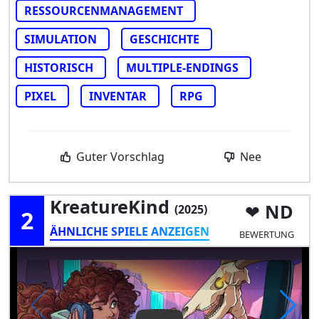
RESSOURCENMANAGEMENT
SIMULATION
GESCHICHTE
HISTORISCH
MULTIPLE-ENDINGS
PIXEL
INVENTAR
RPG
Guter Vorschlag
Nee
KreatureKind
ND
(2025)
2
ÄHNLICHE SPIELE ANZEIGEN
BEWERTUNG