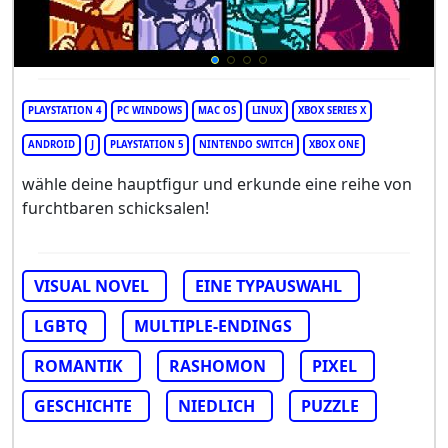
PLAYSTATION 4
PC WINDOWS
MAC OS
LINUX
XBOX SERIES X
ANDROID
J
PLAYSTATION 5
NINTENDO SWITCH
XBOX ONE
wähle deine hauptfigur und erkunde eine reihe von
furchtbaren schicksalen!
VISUAL NOVEL
EINE TYPAUSWAHL
LGBTQ
MULTIPLE-ENDINGS
ROMANTIK
RASHOMON
PIXEL
GESCHICHTE
NIEDLICH
PUZZLE