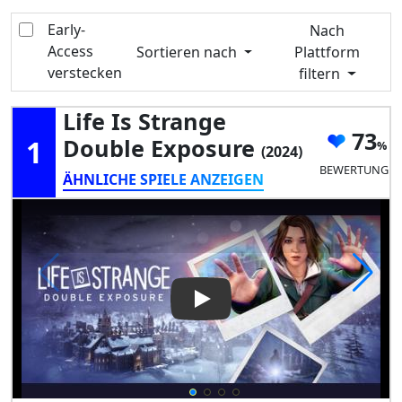
Early-
Nach
Access
Sortieren nach
Plattform
verstecken
filtern
Life Is Strange
73
1
Double Exposure
(2024)
BEWERTUNG
ÄHNLICHE SPIELE ANZEIGEN
Play Video: Life is Strange D