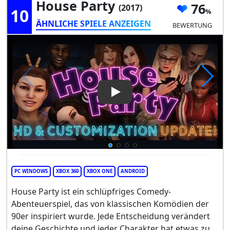
House Party
76
(2017)
10
ÄHNLICHE SPIELE ANZEIGEN
BEWERTUNG
Play Video: House Party
PC WINDOWS
XBOX 360
XBOX ONE
ANDROID
House Party ist ein schlüpfriges Comedy-
Abenteuerspiel, das von klassischen Komödien der
90er inspiriert wurde. Jede Entscheidung verändert
deine Geschichte und jeder Charakter hat etwas zu