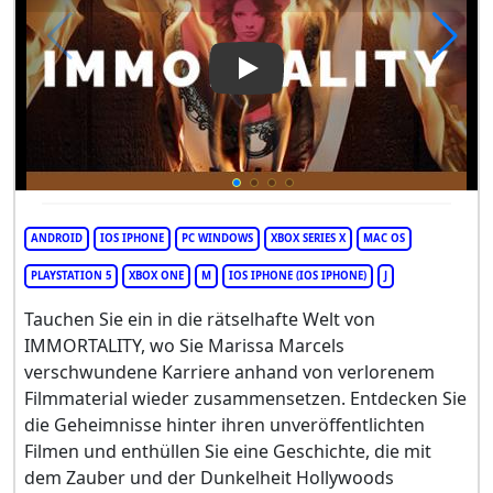
Play Video: Immortality
ANDROID
IOS IPHONE
PC WINDOWS
XBOX SERIES X
MAC OS
PLAYSTATION 5
XBOX ONE
M
IOS IPHONE (IOS IPHONE)
J
Tauchen Sie ein in die rätselhafte Welt von
IMMORTALITY, wo Sie Marissa Marcels
verschwundene Karriere anhand von verlorenem
Filmmaterial wieder zusammensetzen. Entdecken Sie
die Geheimnisse hinter ihren unveröffentlichten
Filmen und enthüllen Sie eine Geschichte, die mit
dem Zauber und der Dunkelheit Hollywoods