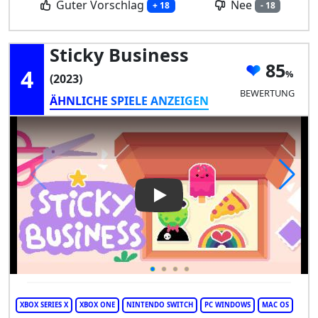
Guter Vorschlag
Nee
+ 18
- 18
Sticky Business
85
4
(2023)
BEWERTUNG
ÄHNLICHE SPIELE ANZEIGEN
Play Video: Sticky Business
XBOX SERIES X
XBOX ONE
NINTENDO SWITCH
PC WINDOWS
MAC OS