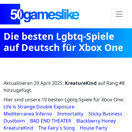
Die besten Lgbtq-Spiele
auf Deutsch für Xbox One
Aktualisieren
29 April 2025
:
KreatureKind
auf Rang #8
hinzugefügt.
Hier sind unsere 10 besten Lgbtq-Spiele für Xbox One:
Life is Strange Double Exposure
Mediterranea Inferno
Immortality
Sticky Business
Dustborn
BAD END THEATER
Blackberry Honey
KreatureKind
The Fairy's Song
House Party