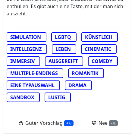
enthüllen. Es gibt auch eine Taste, mit der man sich
auszieht.
SIMULATION
LGBTQ
KÜNSTLICH
INTELLIGENZ
LEBEN
CINEMATIC
IMMERSIV
AUSGEREIFT
COMEDY
MULTIPLE-ENDINGS
ROMANTIK
EINE TYPAUSWAHL
DRAMA
SANDBOX
LUSTIG
Guter Vorschlag
Nee
+ 6
- 8