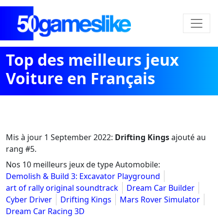
Top des meilleurs jeux
Voiture en Français
Mis à jour
1 September 2022
:
Drifting Kings
ajouté au
rang #5.
Nos 10 meilleurs jeux de type Automobile:
Demolish & Build 3: Excavator Playground
art of rally original soundtrack
Dream Car Builder
Cyber Driver
Drifting Kings
Mars Rover Simulator
Dream Car Racing 3D