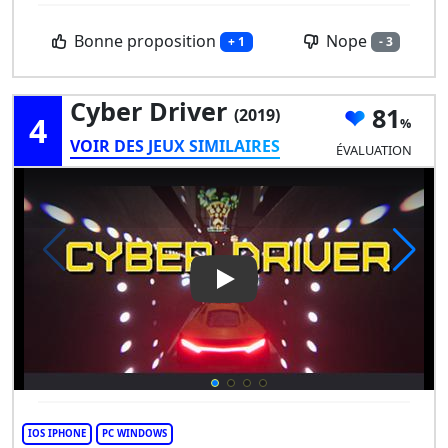
Bonne proposition
Nope
+ 1
- 3
Cyber Driver
81
(2019)
4
VOIR DES JEUX SIMILAIRES
ÉVALUATION
Play Video: Cyber Driver
IOS IPHONE
PC WINDOWS