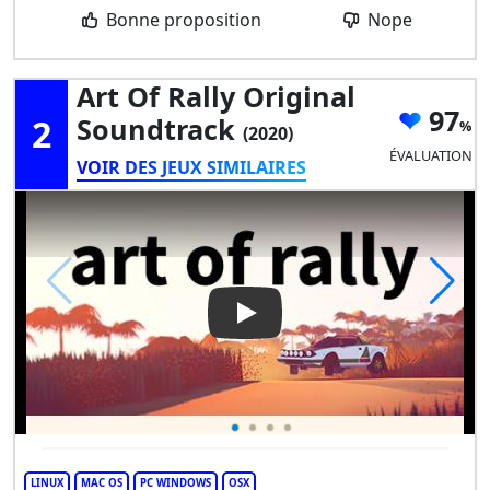
Bonne proposition
Nope
Art Of Rally Original
97
2
Soundtrack
(2020)
ÉVALUATION
VOIR DES JEUX SIMILAIRES
Play Video: art of rally origin
LINUX
MAC OS
PC WINDOWS
OSX