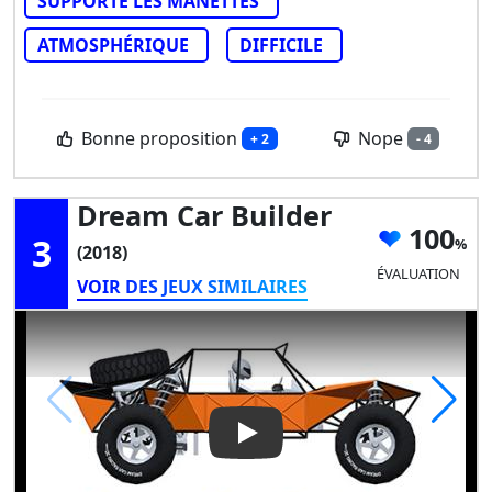
SUPPORTE LES MANETTES
ATMOSPHÉRIQUE
DIFFICILE
Bonne proposition
Nope
+ 2
- 4
Dream Car Builder
100
3
(2018)
ÉVALUATION
VOIR DES JEUX SIMILAIRES
Play Video: Dream Car Builde