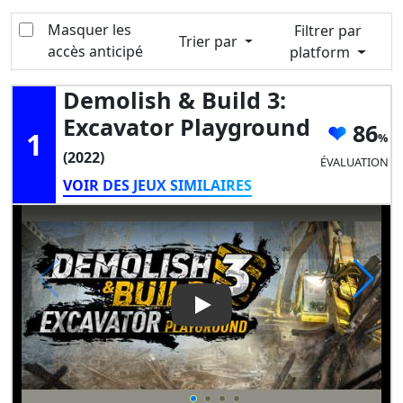
Masquer les
Filtrer par
Trier par
accès anticipé
platform
Demolish & Build 3:
Excavator Playground
86
1
(2022)
ÉVALUATION
VOIR DES JEUX SIMILAIRES
Play Video: Demolish & Build