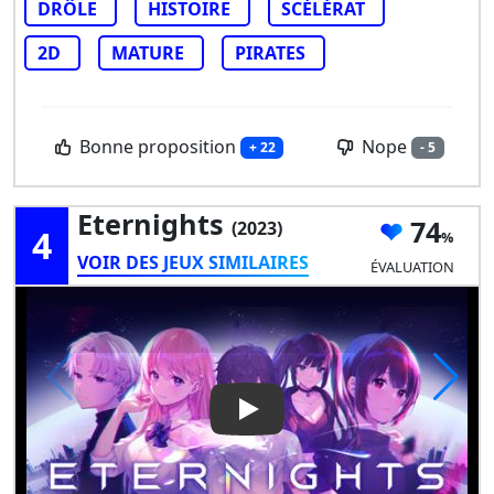
DRÔLE
HISTOIRE
SCÉLÉRAT
2D
MATURE
PIRATES
Bonne proposition
Nope
+ 22
- 5
Eternights
74
(2023)
4
VOIR DES JEUX SIMILAIRES
ÉVALUATION
Play Video: Eternights