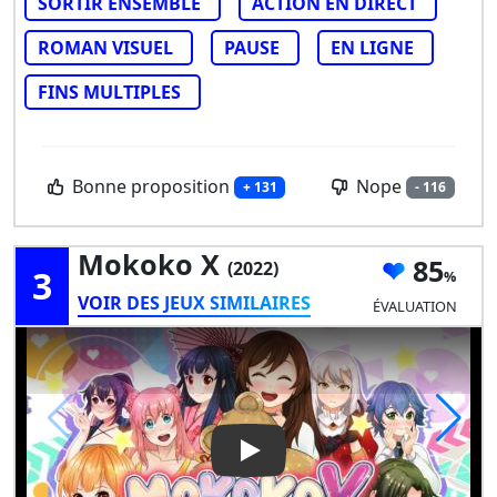
SORTIR ENSEMBLE
ACTION EN DIRECT
ROMAN VISUEL
PAUSE
EN LIGNE
FINS MULTIPLES
Bonne proposition
Nope
+ 131
- 116
Mokoko X
85
(2022)
3
VOIR DES JEUX SIMILAIRES
ÉVALUATION
Play Video: Mokoko X