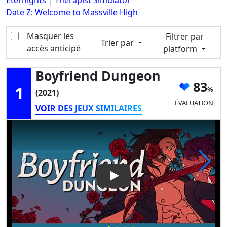
Eternights
Therapist Simulator
Date Z: Welcome to Massville High
Masquer les
Filtrer par
Trier par
accès anticipé
platform
Boyfriend Dungeon
83
1
(2021)
ÉVALUATION
VOIR DES JEUX SIMILAIRES
Play Video: Boyfriend Dunge