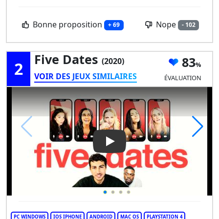
Bonne proposition
Nope
+ 69
- 102
Five Dates
83
(2020)
2
VOIR DES JEUX SIMILAIRES
ÉVALUATION
Play Video: Five Dates
PC WINDOWS
IOS IPHONE
ANDROID
MAC OS
PLAYSTATION 4