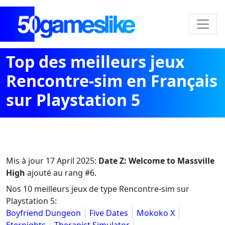
Top des meilleurs jeux
Rencontre-sim en Français
sur Playstation 5
Mis à jour
17 April 2025
:
Date Z: Welcome to Massville
High
ajouté au rang #6.
Nos 10 meilleurs jeux de type Rencontre-sim sur
Playstation 5:
Boyfriend Dungeon
Five Dates
Mokoko X