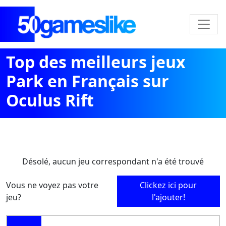
Top des meilleurs jeux
Park en Français sur
Oculus Rift
Désolé, aucun jeu correspondant n'a été trouvé
Vous ne voyez pas votre
Clickez ici pour
jeu?
l'ajouter!