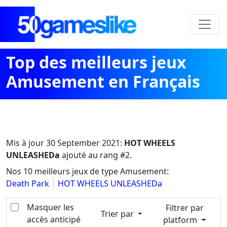
Top des meilleurs jeux
Amusement en Français
Mis à jour
30 September 2021
:
HOT WHEELS
UNLEASHEDa
ajouté au rang #2.
Nos 10 meilleurs jeux de type Amusement:
Death Park
HOT WHEELS UNLEASHEDa
Masquer les
Filtrer par
Trier par
accès anticipé
platform