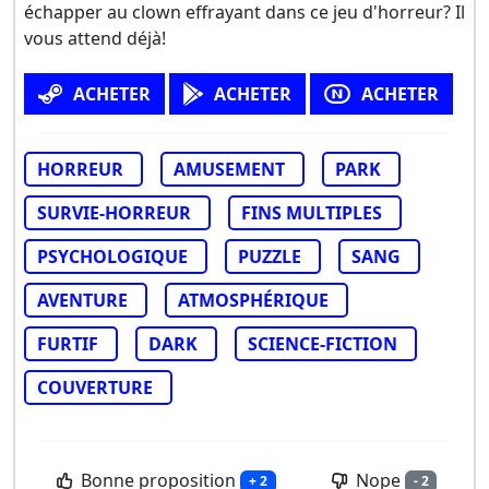
échapper au clown effrayant dans ce jeu d'horreur? Il
vous attend déjà!
ACHETER
ACHETER
ACHETER
HORREUR
AMUSEMENT
PARK
SURVIE-HORREUR
FINS MULTIPLES
PSYCHOLOGIQUE
PUZZLE
SANG
AVENTURE
ATMOSPHÉRIQUE
FURTIF
DARK
SCIENCE-FICTION
COUVERTURE
Bonne proposition
Nope
+ 2
- 2