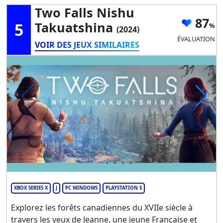
Two Falls Nishu
87
5
Takuatshina
(2024)
ÉVALUATION
VOIR DES JEUX SIMILAIRES
XBOX SERIES X
J
PC WINDOWS
PLAYSTATION 5
Explorez les forêts canadiennes du XVIIe siècle à
travers les yeux de Jeanne, une jeune Française et