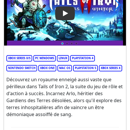
Play Video: Tails of Iron 2: W
XBOX SERIES X/S
PC WINDOWS
LINUX
PLAYSTATION 4
NINTENDO SWITCH
XBOX ONE
MAC OS
PLAYSTATION 5
XBOX SERIES X
Découvrez un royaume enneigé aussi vaste que
périlleux dans Tails of Iron 2, la suite du jeu de rôle et
d'action à succès. Incarnez Arlo, héritier des
Gardiens des Terres désolées, alors qu'il explore des
terres inhospitalières afin de vaincre un être
démoniaque assoiffé de sang.