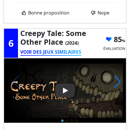
Bonne proposition
Nope
Creepy Tale: Some
85
6
Other Place
(2024)
ÉVALUATION
VOIR DES JEUX SIMILAIRES
Play Video: Creepy Tale: Som