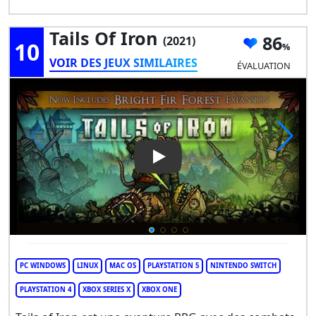
Tails Of Iron
86
(2021)
10
VOIR DES JEUX SIMILAIRES
ÉVALUATION
Play Video: Tails Of Iron
PC WINDOWS
LINUX
MAC OS
PLAYSTATION 5
NINTENDO SWITCH
PLAYSTATION 4
XBOX SERIES X
XBOX ONE