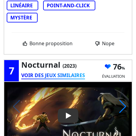
LINÉAIRE
POINT-AND-CLICK
MYSTÈRE
Bonne proposition
Nope
Nocturnal
76
(2023)
7
VOIR DES JEUX SIMILAIRES
ÉVALUATION
Play Video: Nocturnal