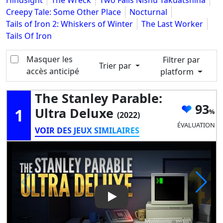
Hindsight
The Wreck
Two Falls Nishu Takuatshina
Creepy Tale: Some Other Place
Nocturnal
Tails of Iron 2: Whiskers of Winter
The Last Worker
Tails Of Iron
Masquer les
Filtrer par
Trier par
accès anticipé
platform
The Stanley Parable:
93
1
Ultra Deluxe
(2022)
ÉVALUATION
VOIR DES JEUX SIMILAIRES
Play Video: The Stanley Parab