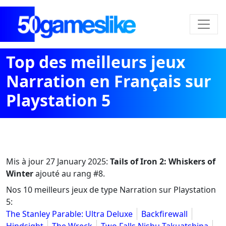
Top des meilleurs jeux
Narration en Français sur
Playstation 5
Mis à jour
27 January 2025
:
Tails of Iron 2: Whiskers of
Winter
ajouté au rang #8.
Nos 10 meilleurs jeux de type Narration sur Playstation
5:
The Stanley Parable: Ultra Deluxe
Backfirewall