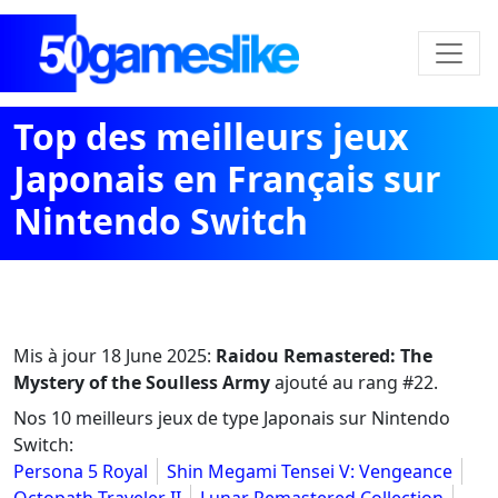
Top des meilleurs jeux
Japonais en Français sur
Nintendo Switch
Mis à jour
18 June 2025
:
Raidou Remastered: The
Mystery of the Soulless Army
ajouté au rang #22.
Nos 10 meilleurs jeux de type Japonais sur Nintendo
Switch:
Persona 5 Royal
Shin Megami Tensei V: Vengeance