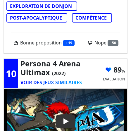
EXPLORATION DE DONJON
POST-APOCALYPTIQUE
COMPÉTENCE
Bonne proposition
Nope
+ 19
- 50
Persona 4 Arena
89
10
Ultimax
(2022)
ÉVALUATION
VOIR DES JEUX SIMILAIRES
Play Video: Persona 4 Arena 