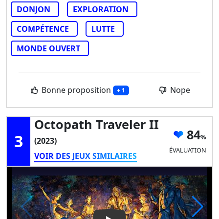
DONJON
EXPLORATION
COMPÉTENCE
LUTTE
MONDE OUVERT
Bonne proposition
Nope
+ 1
Octopath Traveler II
84
3
(2023)
ÉVALUATION
VOIR DES JEUX SIMILAIRES