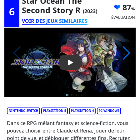
Star Ocean The
87
6
Second Story R
(2023)
ÉVALUATION
VOIR DES JEUX SIMILAIRES
Play Video: Star Ocean The S
NINTENDO SWITCH
PLAYSTATION 5
PLAYSTATION 4
PC WINDOWS
Dans ce RPG mêlant fantasy et science-fiction, vous
pouvez choisir entre Claude et Rena, jouer de leur
point de vue, et débloquer différentes fins. Recrutez