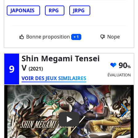
JAPONAIS
RPG
JRPG
Bonne proposition
Nope
+ 1
Shin Megami Tensei
90
9
V
(2021)
ÉVALUATION
VOIR DES JEUX SIMILAIRES
Play Video: Shin Megami Tens