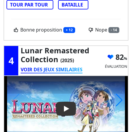
TOUR PAR TOUR
BATAILLE
Bonne proposition
Nope
+ 12
- 14
Lunar Remastered
82
4
Collection
(2025)
ÉVALUATION
VOIR DES JEUX SIMILAIRES
Play Video: Lunar Remastered