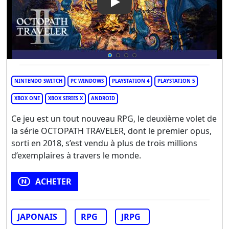
Play Video: Octopath Traveler 
NINTENDO SWITCH
PC WINDOWS
PLAYSTATION 4
PLAYSTATION 5
XBOX ONE
XBOX SERIES X
ANDROID
Ce jeu est un tout nouveau RPG, le deuxième volet de
la série OCTOPATH TRAVELER, dont le premier opus,
sorti en 2018, s’est vendu à plus de trois millions
d’exemplaires à travers le monde.
ACHETER
JAPONAIS
RPG
JRPG