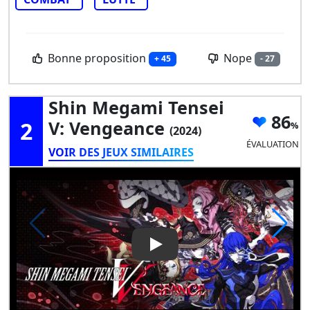
Bonne proposition
Nope
+ 45
- 27
Shin Megami Tensei
86
2
V: Vengeance
(2024)
ÉVALUATION
VOIR DES JEUX SIMILAIRES
Play Video: Shin Megami Tens