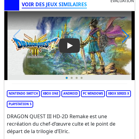
ÉVALUATION
VOIR DES JEUX SIMILAIRES
Play Video: DRAGON QUEST I
NINTENDO SWITCH
XBOX ONE
ANDROID
PC WINDOWS
XBOX SERIES X
PLAYSTATION 5
DRAGON QUEST III HD-2D Remake est une
recréation du chef-d’œuvre culte et le point de
départ de la trilogie d’Elric.