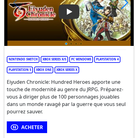
Play Video: Eiyuden Chronicl
NINTENDO SWITCH
XBOX SERIES X/S
PC WINDOWS
PLAYSTATION 4
PLAYSTATION 5
XBOX ONE
XBOX SERIES X
Eiyuden Chronicle: Hundred Heroes apporte une
touche de modernité au genre du JRPG. Préparez-
vous à diriger plus de 100 personnages jouables
dans un monde ravagé par la guerre que vous seul
pourrez sauver.
ACHETER