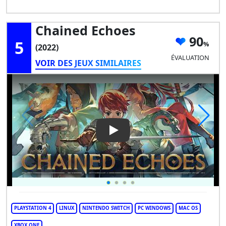
Chained Echoes
90
5
(2022)
ÉVALUATION
VOIR DES JEUX SIMILAIRES
Play Video: Chained Echoes
PLAYSTATION 4
LINUX
NINTENDO SWITCH
PC WINDOWS
MAC OS
XBOX ONE