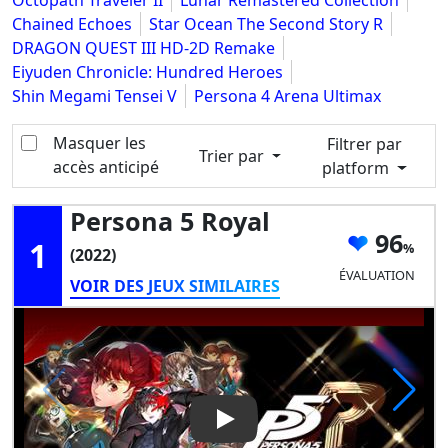
Octopath Traveler II
Lunar Remastered Collection
Chained Echoes
Star Ocean The Second Story R
DRAGON QUEST III HD-2D Remake
Eiyuden Chronicle: Hundred Heroes
Shin Megami Tensei V
Persona 4 Arena Ultimax
Masquer les
Filtrer par
Trier par
accès anticipé
platform
Persona 5 Royal
96
1
(2022)
ÉVALUATION
VOIR DES JEUX SIMILAIRES
Play Video: Persona 5 Royal