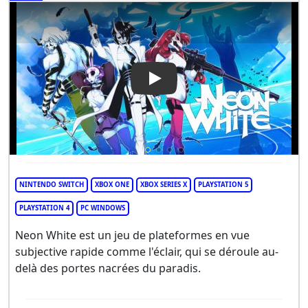
Play Video: Neon White
NINTENDO SWITCH
XBOX ONE
XBOX SERIES X
PLAYSTATION 5
PLAYSTATION 4
PC WINDOWS
Neon White est un jeu de plateformes en vue
subjective rapide comme l'éclair, qui se déroule au-
delà des portes nacrées du paradis.