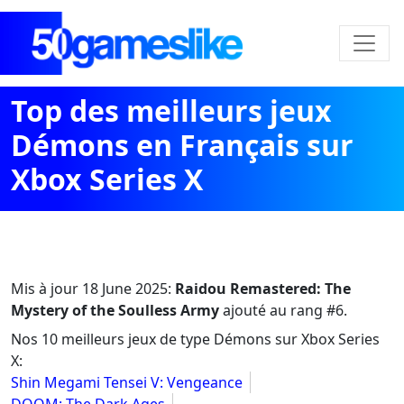
Top des meilleurs jeux
Démons en Français sur
Xbox Series X
Mis à jour
18 June 2025
:
Raidou Remastered: The
Mystery of the Soulless Army
ajouté au rang #6.
Nos 10 meilleurs jeux de type Démons sur Xbox Series
X:
Shin Megami Tensei V: Vengeance