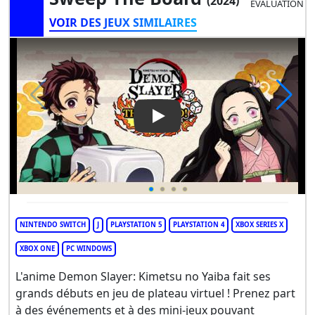
(2024)
ÉVALUATION
VOIR DES JEUX SIMILAIRES
Play Video: Demon Slayer - K
NINTENDO SWITCH
J
PLAYSTATION 5
PLAYSTATION 4
XBOX SERIES X
XBOX ONE
PC WINDOWS
L'anime Demon Slayer: Kimetsu no Yaiba fait ses
grands débuts en jeu de plateau virtuel ! Prenez part
à des événements et à des mini-jeux pouvant