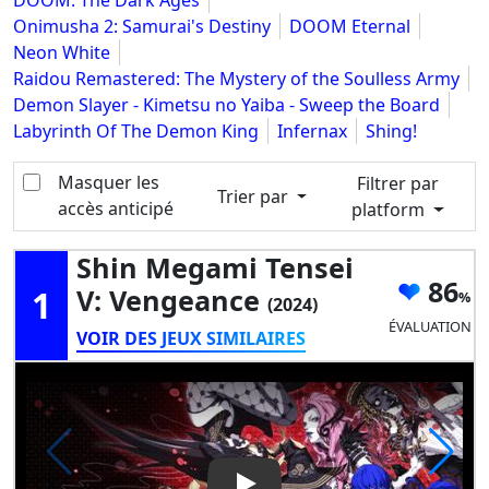
DOOM: The Dark Ages
Onimusha 2: Samurai's Destiny
DOOM Eternal
Neon White
Raidou Remastered: The Mystery of the Soulless Army
Demon Slayer - Kimetsu no Yaiba - Sweep the Board
Labyrinth Of The Demon King
Infernax
Shing!
Masquer les
Filtrer par
Trier par
accès anticipé
platform
Shin Megami Tensei
86
1
V: Vengeance
(2024)
ÉVALUATION
VOIR DES JEUX SIMILAIRES