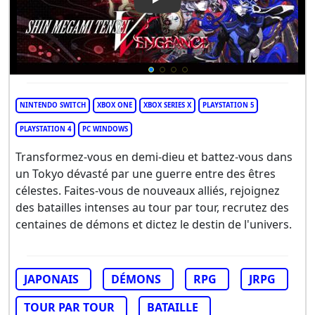
Play Video: Shin Megami Tens
NINTENDO SWITCH
XBOX ONE
XBOX SERIES X
PLAYSTATION 5
PLAYSTATION 4
PC WINDOWS
Transformez-vous en demi-dieu et battez-vous dans
un Tokyo dévasté par une guerre entre des êtres
célestes. Faites-vous de nouveaux alliés, rejoignez
des batailles intenses au tour par tour, recrutez des
centaines de démons et dictez le destin de l'univers.
JAPONAIS
DÉMONS
RPG
JRPG
TOUR PAR TOUR
BATAILLE