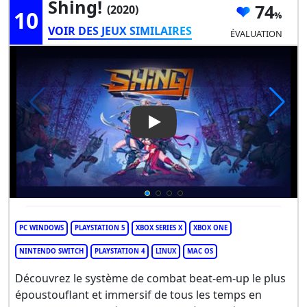
Shing!
74
(2020)
10
VOIR DES JEUX SIMILAIRES
ÉVALUATION
Play Video: Shing!
PC WINDOWS
PLAYSTATION 5
XBOX SERIES X
XBOX ONE
NINTENDO SWITCH
PLAYSTATION 4
LINUX
MAC OS
Découvrez le système de combat beat-em-up le plus
époustouflant et immersif de tous les temps en