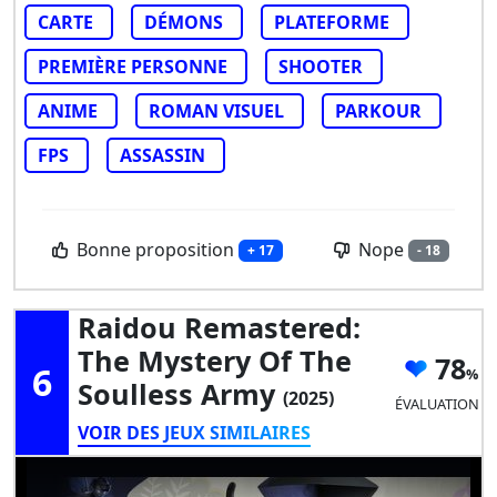
CARTE
DÉMONS
PLATEFORME
PREMIÈRE PERSONNE
SHOOTER
ANIME
ROMAN VISUEL
PARKOUR
FPS
ASSASSIN
Bonne proposition
Nope
+ 17
- 18
Raidou Remastered:
The Mystery Of The
78
6
Soulless Army
(2025)
ÉVALUATION
VOIR DES JEUX SIMILAIRES