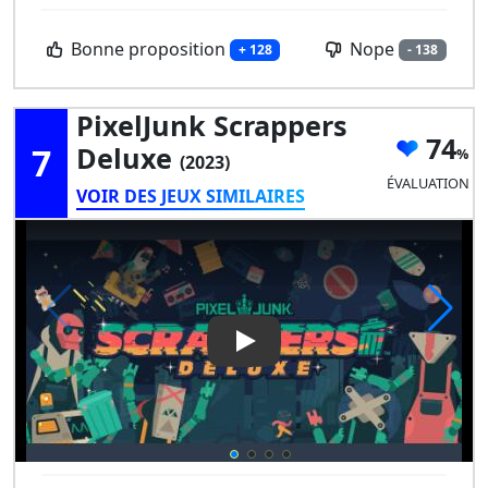
Bonne proposition
Nope
+ 128
- 138
PixelJunk Scrappers
74
7
Deluxe
(2023)
ÉVALUATION
VOIR DES JEUX SIMILAIRES
Play Video: PixelJunk Scrappe