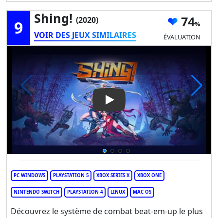
Shing!
74
(2020)
9
VOIR DES JEUX SIMILAIRES
ÉVALUATION
Play Video: Shing!
PC WINDOWS
PLAYSTATION 5
XBOX SERIES X
XBOX ONE
NINTENDO SWITCH
PLAYSTATION 4
LINUX
MAC OS
Découvrez le système de combat beat-em-up le plus