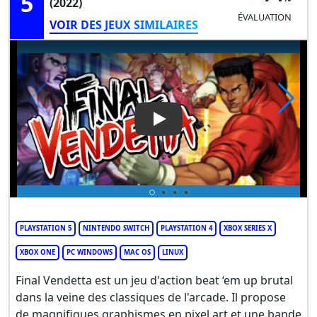
5
(2022)
ÉVALUATION
VOIR DES JEUX SIMILAIRES
Play Video: Final Vendetta
PLAYSTATION 5
NINTENDO SWITCH
PLAYSTATION 4
XBOX SERIES X
XBOX ONE
PC WINDOWS
MAC OS
LINUX
Final Vendetta est un jeu d'action beat ‘em up brutal
dans la veine des classiques de l'arcade. Il propose
de magnifiques graphismes en pixel art et une bande