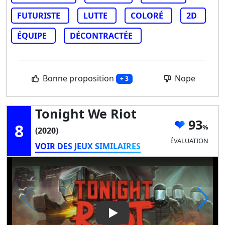
FUTURISTE
LUTTE
COLORÉ
2D
ÉQUIPE
DÉCONTRACTÉE
Bonne proposition
Nope
+ 3
Tonight We Riot
93
8
(2020)
ÉVALUATION
VOIR DES JEUX SIMILAIRES
Play Video: Tonight We Riot