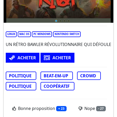
LINUX
MAC OS
PC WINDOWS
NINTENDO SWITCH
UN RÉTRO BAWLER RÉVOLUTIONNAIRE QUI DÉFOULE
ACHETER
ACHETER
POLITIQUE
BEAT-EM-UP
CROWD
POLITIQUE
COOPÉRATIF
Bonne proposition
Nope
+ 23
- 27