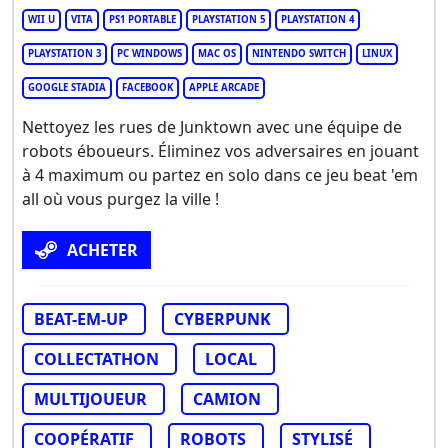
WII U
VITA
PS1 PORTABLE
PLAYSTATION 5
PLAYSTATION 4
PLAYSTATION 3
PC WINDOWS
MAC OS
NINTENDO SWITCH
LINUX
GOOGLE STADIA
FACEBOOK
APPLE ARCADE
Nettoyez les rues de Junktown avec une équipe de
robots éboueurs. Éliminez vos adversaires en jouant
à 4 maximum ou partez en solo dans ce jeu beat 'em
all où vous purgez la ville !
ACHETER
BEAT-EM-UP
CYBERPUNK
COLLECTATHON
LOCAL
MULTIJOUEUR
CAMION
COOPÉRATIF
ROBOTS
STYLISÉ