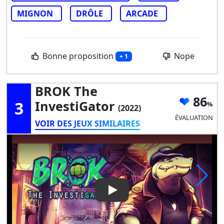
MIGNON
DRÔLE
ARCADE
Bonne proposition
Nope
+ 1
BROK The
86
3
InvestiGator
(2022)
ÉVALUATION
VOIR DES JEUX SIMILAIRES
Play Video: BROK the Investi