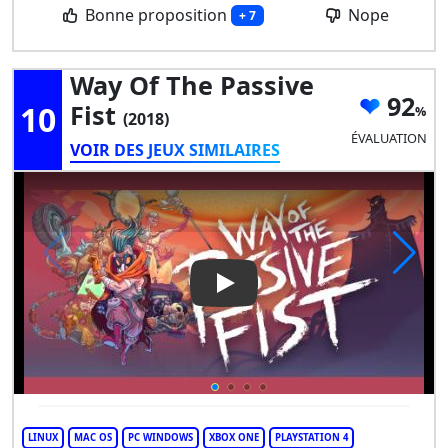
Bonne proposition
Nope
+ 7
Way Of The Passive
92
10
Fist
(2018)
ÉVALUATION
VOIR DES JEUX SIMILAIRES
Play Video: Way of the Passive
LINUX
MAC OS
PC WINDOWS
XBOX ONE
PLAYSTATION 4