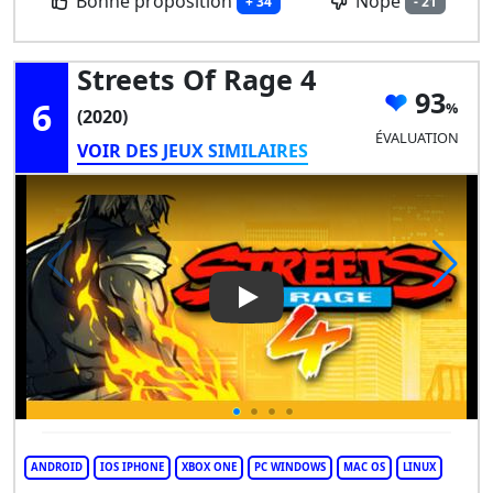
Bonne proposition
Nope
+ 34
- 21
Streets Of Rage 4
93
6
(2020)
ÉVALUATION
VOIR DES JEUX SIMILAIRES
Play Video: Streets of Rage 4
ANDROID
IOS IPHONE
XBOX ONE
PC WINDOWS
MAC OS
LINUX