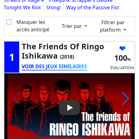
Streets of Rage 4
PixelJunk Scrappers Deluxe
Tonight We Riot
Shing!
Way of the Passive Fist
Masquer les
Filtrer par
Trier par
accès anticipé
platform
The Friends Of Ringo
1
Ishikawa
100
(2018)
VOIR DES JEUX SIMILAIRES
ÉVALUATION
Play Video: The friends of Ri