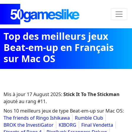
Top des meilleurs jeux
Beat-em-up en Français
sur Mac OS
Mis à jour
17 August 2025
:
Stick It To The Stickman
ajouté au rang #11.
Nos 10 meilleurs jeux de type Beat-em-up sur Mac OS:
The friends of Ringo Ishikawa
Rumble Club
BROK the InvestiGator
KIBORG
Final Vendetta