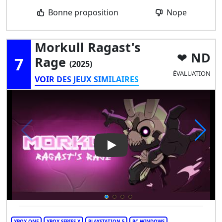
Bonne proposition
Nope
Morkull Ragast's
ND
7
Rage
(2025)
ÉVALUATION
VOIR DES JEUX SIMILAIRES
Play Video: Morkull Ragast's
XBOX ONE
XBOX SERIES X
PLAYSTATION 5
PC WINDOWS