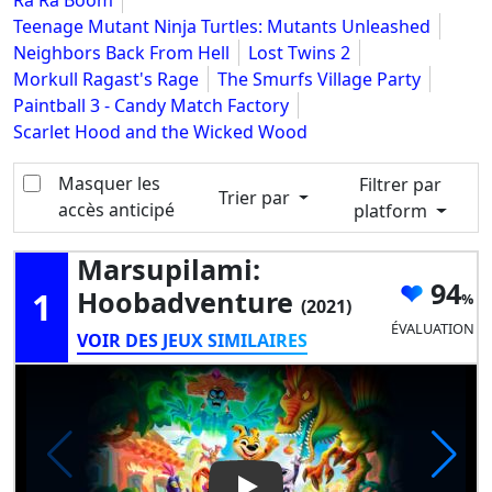
Ra Ra Boom
Teenage Mutant Ninja Turtles: Mutants Unleashed
Neighbors Back From Hell
Lost Twins 2
Morkull Ragast's Rage
The Smurfs Village Party
Paintball 3 - Candy Match Factory
Scarlet Hood and the Wicked Wood
Masquer les
Filtrer par
Trier par
accès anticipé
platform
Marsupilami:
94
1
Hoobadventure
(2021)
ÉVALUATION
VOIR DES JEUX SIMILAIRES