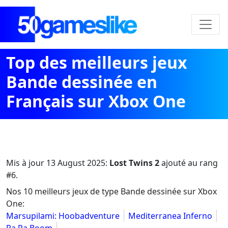
Top des meilleurs jeux
Bande dessinée en
Français sur Xbox One
Mis à jour
13 August 2025
:
Lost Twins 2
ajouté au rang
#6.
Nos 10 meilleurs jeux de type Bande dessinée sur Xbox
One:
Marsupilami: Hoobadventure
Mediterranea Inferno