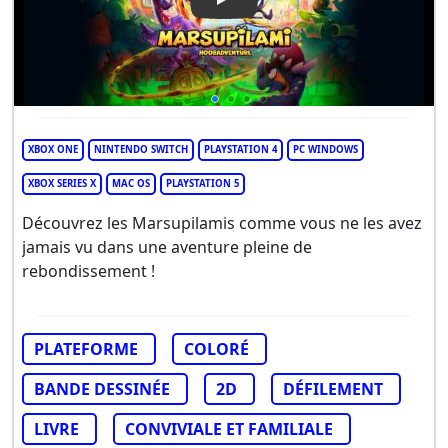
Play Video: Marsupilami: Ho
XBOX ONE
NINTENDO SWITCH
PLAYSTATION 4
PC WINDOWS
XBOX SERIES X
MAC OS
PLAYSTATION 5
Découvrez les Marsupilamis comme vous ne les avez
jamais vu dans une aventure pleine de
rebondissement !
PLATEFORME
COLORÉ
BANDE DESSINÉE
2D
DÉFILEMENT
LIVRE
CONVIVIALE ET FAMILIALE