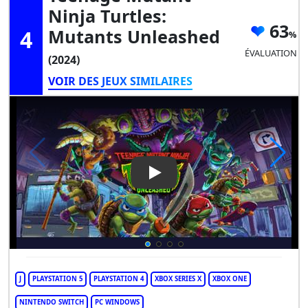
Ninja Turtles:
63
4
Mutants Unleashed
ÉVALUATION
(2024)
VOIR DES JEUX SIMILAIRES
Play Video: Teenage Mutant N
J
PLAYSTATION 5
PLAYSTATION 4
XBOX SERIES X
XBOX ONE
NINTENDO SWITCH
PC WINDOWS