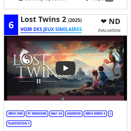
Lost Twins 2
ND
(2025)
6
VOIR DES JEUX SIMILAIRES
ÉVALUATION
Play Video: Lost Twins 2
XBOX ONE
PC WINDOWS
MAC OS
ANDROID
XBOX SERIES X
J
PLAYSTATION 5