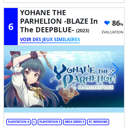
YOHANE THE
PARHELION -BLAZE In
86
6
The DEEPBLUE-
(2023)
ÉVALUATION
VOIR DES JEUX SIMILAIRES
PLAYSTATION 4
L
PLAYSTATION 5
XBOX SERIES X
PC WINDOWS