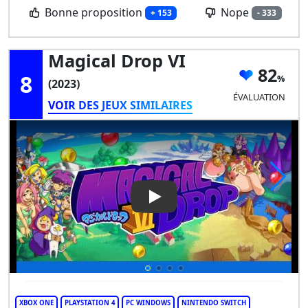
Bonne proposition
Nope
+ 153
- 333
Magical Drop VI
82
8
(2023)
ÉVALUATION
VOIR DES JEUX SIMILAIRES
Play Video: Magical Drop VI
XBOX ONE
PLAYSTATION 4
PC WINDOWS
NINTENDO SWITCH