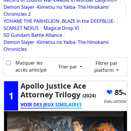
Record of Lodoss War-Deedlit in Wonder Labyrinth-
Demon Slayer -Kimetsu no Yaiba- The Hinokami
Chronicles 2
YOHANE THE PARHELION -BLAZE in the DEEPBLUE-
SCARLET NEXUS
Magical Drop VI
SD Gundam Battle Alliance
Demon Slayer -Kimetsu no Yaiba- The Hinokami
Chronicles
Masquer les
Filtrer par
Trier par
accès anticipé
platform
Apollo Justice Ace
85
1
Attorney Trilogy
(2024)
ÉVALUATION
VOIR DES JEUX SIMILAIRES