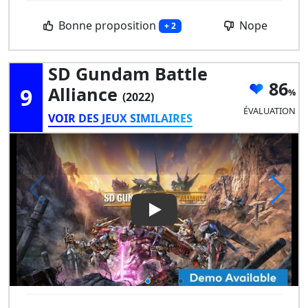
Bonne proposition
Nope
+ 2
SD Gundam Battle
86
9
Alliance
(2022)
ÉVALUATION
VOIR DES JEUX SIMILAIRES
Play Video: SD Gundam Battle