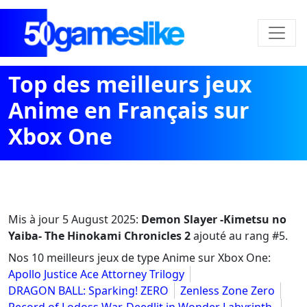
Top des meilleurs jeux
Anime en Français sur
Xbox One
Mis à jour
5 August 2025
:
Demon Slayer -Kimetsu no
Yaiba- The Hinokami Chronicles 2
ajouté au rang #5.
Nos 10 meilleurs jeux de type Anime sur Xbox One:
Apollo Justice Ace Attorney Trilogy
DRAGON BALL: Sparking! ZERO
Zenless Zone Zero