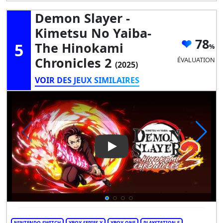
Demon Slayer -
Kimetsu No Yaiba-
78
5
The Hinokami
Chronicles 2
ÉVALUATION
(2025)
VOIR DES JEUX SIMILAIRES
Play Video: Demon Slayer -Ki