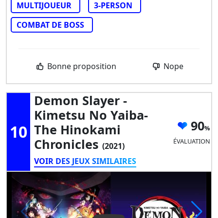
MULTIJOUEUR
3-PERSON
COMBAT DE BOSS
Bonne proposition
Nope
Demon Slayer -
Kimetsu No Yaiba-
90
10
The Hinokami
Chronicles
ÉVALUATION
(2021)
VOIR DES JEUX SIMILAIRES