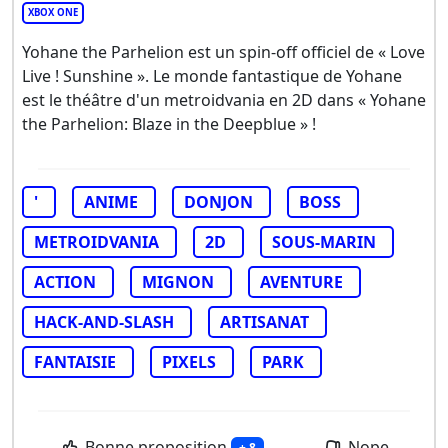
XBOX ONE
Yohane the Parhelion est un spin-off officiel de « Love
Live ! Sunshine ». Le monde fantastique de Yohane
est le théâtre d'un metroidvania en 2D dans « Yohane
the Parhelion: Blaze in the Deepblue » !
'
ANIME
DONJON
BOSS
METROIDVANIA
2D
SOUS-MARIN
ACTION
MIGNON
AVENTURE
HACK-AND-SLASH
ARTISANAT
FANTAISIE
PIXELS
PARK
Bonne proposition
Nope
+ 8