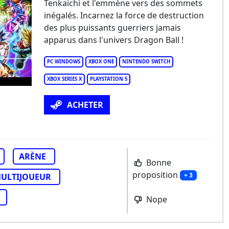
Tenkaichi et l'emmène vers des sommets
inégalés. Incarnez la force de destruction
des plus puissants guerriers jamais
RAGON BALL: Sparking! ZERO
apparus dans l'univers Dragon Ball !
PC WINDOWS
XBOX ONE
NINTENDO SWITCH
XBOX SERIES X
PLAYSTATION 5
ACHETER
ARÈNE
Bonne
proposition
+ 3
ULTIJOUEUR
Nope