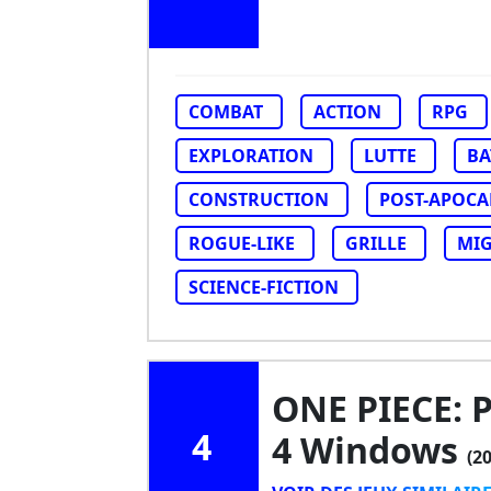
COMBAT
ACTION
RPG
EXPLORATION
LUTTE
BA
CONSTRUCTION
POST-APOCA
ROGUE-LIKE
GRILLE
MI
SCIENCE-FICTION
ONE PIECE: 
4
4 Windows
(2