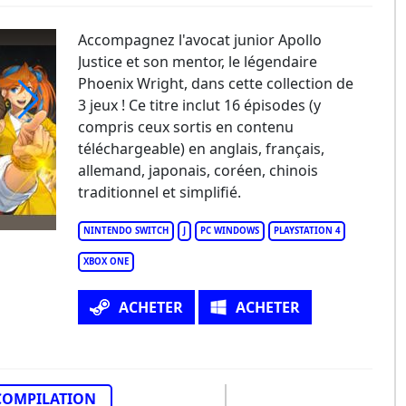
Accompagnez l'avocat junior Apollo
Justice et son mentor, le légendaire
Phoenix Wright, dans cette collection de
3 jeux ! Ce titre inclut 16 épisodes (y
compris ceux sortis en contenu
llo Justice Ace Attorney Trilogy
téléchargeable) en anglais, français,
allemand, japonais, coréen, chinois
traditionnel et simplifié.
NINTENDO SWITCH
J
PC WINDOWS
PLAYSTATION 4
XBOX ONE
ACHETER
ACHETER
COMPILATION