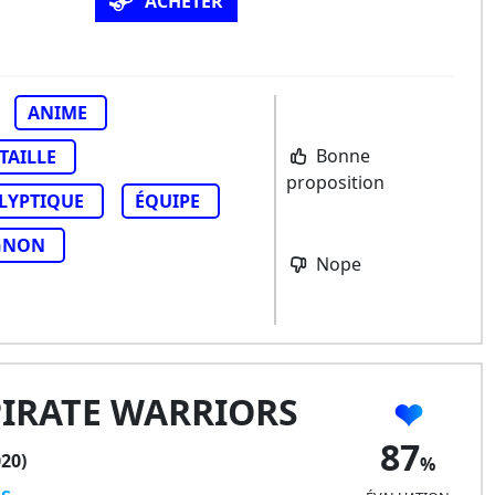
ACHETER
ANIME
Bonne
TAILLE
proposition
LYPTIQUE
ÉQUIPE
GNON
Nope
PIRATE WARRIORS
87
020)