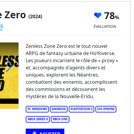
e Zero
78
(2024)
ES
ÉVALUATION
Zenless Zone Zero est le tout nouvel
ARPG de fantasy urbaine de HoYoverse.
Les joueurs incarnent le rôle de « proxy »
et, accompagnés d'agents divers et
uniques, explorent les Néantres,
nless Zone Zero
combattent des ennemis, accomplissent
des commissions et découvrent les
mystères de la Nouvelle-Eridu.
PC WINDOWS
ANDROID
PLAYSTATION 5
IOS IPHONE
XBOX SERIES X
XBOX ONE