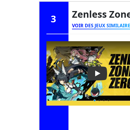
Zenless Zon
3
VOIR DES JEUX SIMILAIR
Play Video: Ze