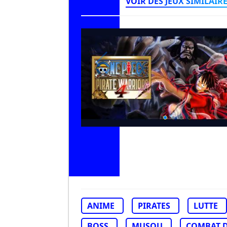
VOIR DES JEUX SIMILAIR
ANIME
PIRATES
LUTTE
BOSS
MUSOU
COMBAT D