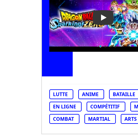
Play Video: D
LUTTE
ANIME
BATAILLE
EN LIGNE
COMPÉTITIF
M
COMBAT
MARTIAL
ARTS