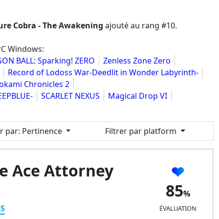
ure Cobra - The Awakening
ajouté au rang #10.
 PC Windows:
ON BALL: Sparking! ZERO
Zenless Zone Zero
Record of Lodoss War-Deedlit in Wonder Labyrinth-
okami Chronicles 2
EEPBLUE-
SCARLET NEXUS
Magical Drop VI
er par
: Pertinence
Filtrer par platform
ce Ace Attorney
85
ES
ÉVALUATION