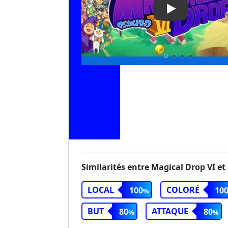
Play Video: Ma
Similarités entre Magical Drop VI e
LOCAL
COLORÉ
100
10
BUT
ATTAQUE
80
80