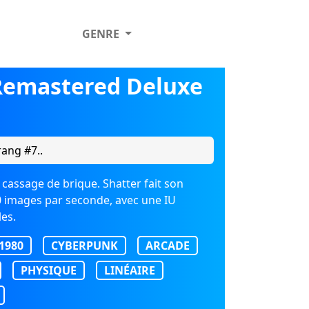
GENRE
Remastered Deluxe
rang #7..
 cassage de brique. Shatter fait son
0 images par seconde, avec une IU
es.
1980
CYBERPUNK
ARCADE
PHYSIQUE
LINÉAIRE