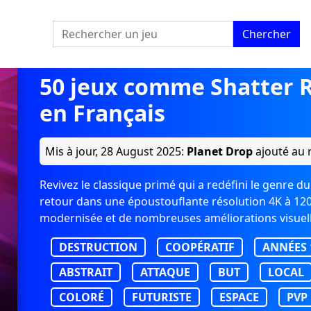
Chercher
50 jeux comme Shatter 
en Français
Mis à jour,
28 August 2025
:
Planet Drop
ajouté au 
Revivez le classique primé qui a redéfini le genre du
retour dans une époustouflante résolution 4K à 12
modernisée et de nombreuses améliorations visuell
DESTRUCTION
COOPÉRATIF
ANNÉES 
ABSTRAIT
ATTAQUE
BUT
LOCAL
COLORÉ
FUTURISTE
ESPACE
PVP