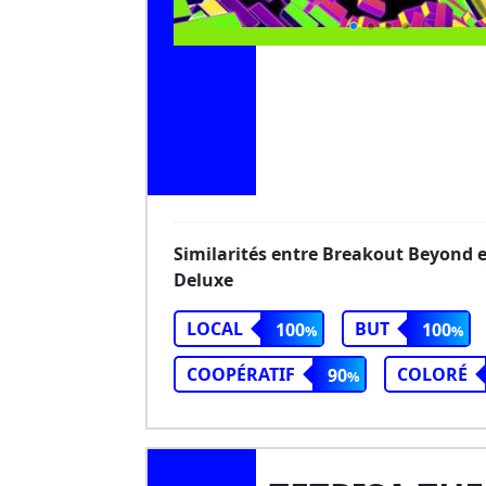
Similarités entre Breakout Beyond 
Deluxe
LOCAL
BUT
100
100
COOPÉRATIF
COLORÉ
90