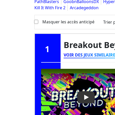
PathBlasters
GoobnBalloonsDX
Hyper
Kill It With Fire 2
Arcadegeddon
Masquer les accès anticipé
Trier 
Breakout B
1
VOIR DES JEUX SIMILAIR
Play Video: Br