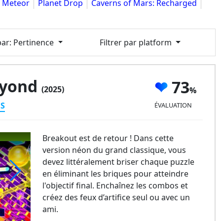
 Meteor
Planet Drop
Caverns of Mars: Recharged
par
: Pertinence
Filtrer par platform
eyond
73
(2025)
ES
ÉVALUATION
Breakout est de retour ! Dans cette
version néon du grand classique, vous
devez littéralement briser chaque puzzle
en éliminant les briques pour atteindre
l'objectif final. Enchaînez les combos et
eakout Beyond
créez des feux d’artifice seul ou avec un
ami.