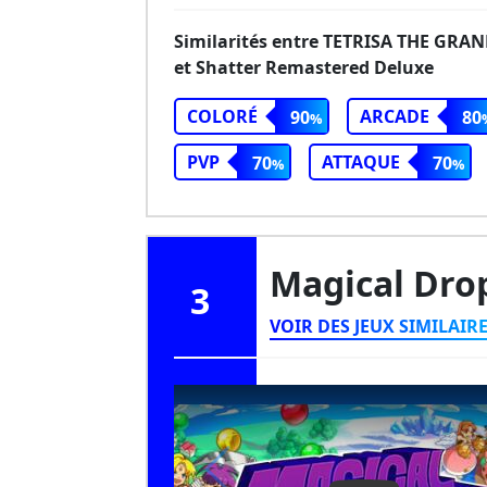
Similarités entre TETRISA THE GRA
et Shatter Remastered Deluxe
COLORÉ
ARCADE
90
80
PVP
ATTAQUE
70
70
Magical Dro
3
VOIR DES JEUX SIMILAIR