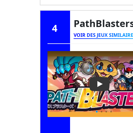
PathBlaster
4
VOIR DES JEUX SIMILAIR
Play Video: Pa