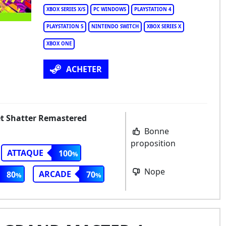
XBOX SERIES X/S
PC WINDOWS
PLAYSTATION 4
PLAYSTATION 5
NINTENDO SWITCH
XBOX SERIES X
XBOX ONE
ACHETER
et Shatter Remastered
Bonne
proposition
ATTAQUE
100
Nope
ARCADE
80
70