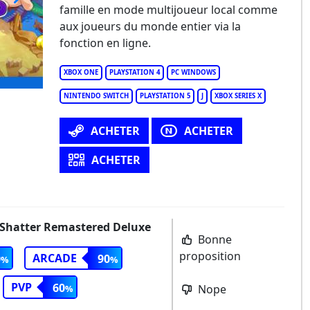
famille en mode multijoueur local comme
gical Drop VI
aux joueurs du monde entier via la
fonction en ligne.
XBOX ONE
PLAYSTATION 4
PC WINDOWS
NINTENDO SWITCH
PLAYSTATION 5
J
XBOX SERIES X
ACHETER
ACHETER
ACHETER
t Shatter Remastered Deluxe
Bonne
proposition
ARCADE
0
90
PVP
60
Nope