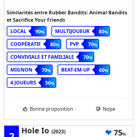
Similarités entre Rubber Bandits: Animal Bandits
et Sacrifice Your Friends
LOCAL
MULTIJOUEUR
90
80
COOPÉRATIF
PVP
80
70
CONVIVIALE ET FAMILIALE
70
MIGNON
BEAT-EM-UP
70
60
4 JOUEURS
50
Bonne proposition
Nope
Hole Io
75
(2023)
2