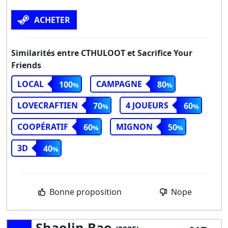
ACHETER
Similarités entre CTHULOOT et Sacrifice Your
Friends
LOCAL
CAMPAGNE
100
80
LOVECRAFTIEN
4 JOUEURS
70
60
COOPÉRATIF
MIGNON
60
50
3D
40
Bonne proposition
Nope
Shaolin Bao