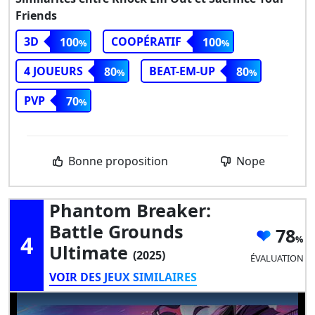
Friends
3D
COOPÉRATIF
100
100
4 JOUEURS
BEAT-EM-UP
80
80
PVP
70
Bonne proposition
Nope
Phantom Breaker:
Battle Grounds
78
4
Ultimate
(2025)
ÉVALUATION
VOIR DES JEUX SIMILAIRES