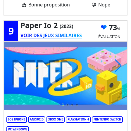
Bonne proposition
Nope
Paper Io 2
73
(2023)
9
VOIR DES JEUX SIMILAIRES
ÉVALUATION
IOS IPHONE
ANDROID
XBOX ONE
PLAYSTATION 4
NINTENDO SWITCH
PC WINDOWS