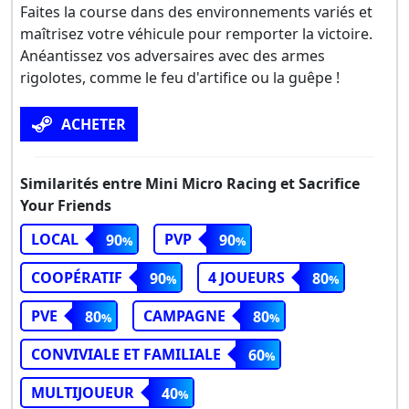
Faites la course dans des environnements variés et
maîtrisez votre véhicule pour remporter la victoire.
Anéantissez vos adversaires avec des armes
rigolotes, comme le feu d'artifice ou la guêpe !
ACHETER
Similarités entre Mini Micro Racing et Sacrifice
Your Friends
LOCAL
PVP
90
90
COOPÉRATIF
4 JOUEURS
90
80
PVE
CAMPAGNE
80
80
CONVIVIALE ET FAMILIALE
60
MULTIJOUEUR
40