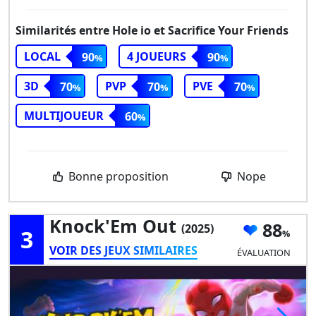
Similarités entre Hole io et Sacrifice Your Friends
LOCAL
4 JOUEURS
90
90
3D
PVP
PVE
70
70
70
MULTIJOUEUR
60
Bonne proposition
Nope
Knock'Em Out
88
(2025)
3
VOIR DES JEUX SIMILAIRES
ÉVALUATION