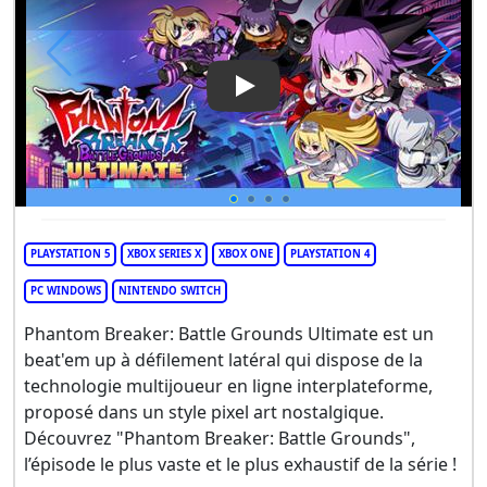
Play Video: Phantom Breaker:
PLAYSTATION 5
XBOX SERIES X
XBOX ONE
PLAYSTATION 4
PC WINDOWS
NINTENDO SWITCH
Phantom Breaker: Battle Grounds Ultimate est un
beat'em up à défilement latéral qui dispose de la
technologie multijoueur en ligne interplateforme,
proposé dans un style pixel art nostalgique.
Découvrez "Phantom Breaker: Battle Grounds",
l’épisode le plus vaste et le plus exhaustif de la série !