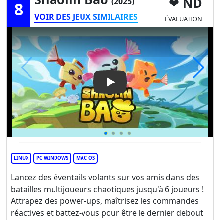
ND
(2025)
8
VOIR DES JEUX SIMILAIRES
ÉVALUATION
Play Video: Shaolin Bao
LINUX
PC WINDOWS
MAC OS
Lancez des éventails volants sur vos amis dans des
batailles multijoueurs chaotiques jusqu'à 6 joueurs !
Attrapez des power-ups, maîtrisez les commandes
réactives et battez-vous pour être le dernier debout