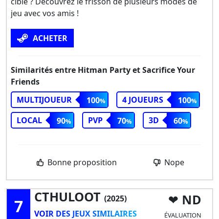
cible ? Découvrez le frisson de plusieurs modes de
jeu avec vos amis !
ACHETER
Similarités entre Hitman Party et Sacrifice Your
Friends
MULTIJOUEUR
4 JOUEURS
100
100
LOCAL
PVP
3D
90
70
60
Bonne proposition
Nope
CTHULOOT
ND
(2025)
7
VOIR DES JEUX SIMILAIRES
ÉVALUATION