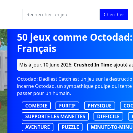
Chercher
50 jeux comme Octodad: 
Français
Mis à jour,
10 June 2026
:
Crushed In Time
ajouté au
Octodad: Dadliest Catch est un jeu sur la destruction,
incarne Octodad, un sympathique poulpe qui tente d
passer pour un humain.
COMÉDIE
FURTIF
PHYSIQUE
COO
SUPPORTE LES MANETTES
DIFFICILE
AVENTURE
PUZZLE
MINUTE-TO-MINU