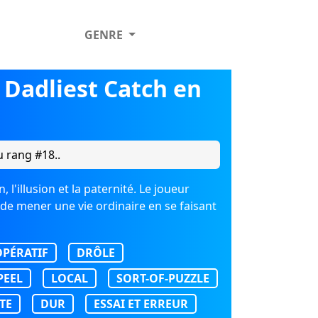
GENRE
Dadliest Catch en
 rang #18..
 l'illusion et la paternité. Le joueur
e mener une vie ordinaire en se faisant
PÉRATIF
DRÔLE
PEEL
LOCAL
SORT-OF-PUZZLE
TE
DUR
ESSAI ET ERREUR