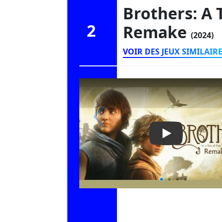
Brothers: A 
2
Remake
(2024)
VOIR DES JEUX SIMILAIR
Play Video: Br