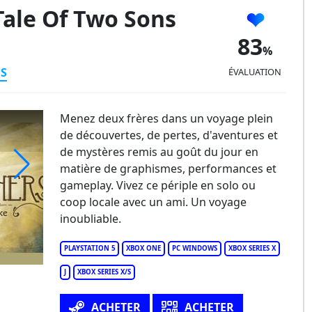
Tale Of Two Sons
83
ES
ÉVALUATION
Menez deux frères dans un voyage plein
de découvertes, de pertes, d'aventures et
de mystères remis au goût du jour en
matière de graphismes, performances et
gameplay. Vivez ce périple en solo ou
others: A Tale Of Two Sons Remake
coop locale avec un ami. Un voyage
inoubliable.
PLAYSTATION 5
XBOX ONE
PC WINDOWS
XBOX SERIES X
J
XBOX SERIES X/S
ACHETER
ACHETER