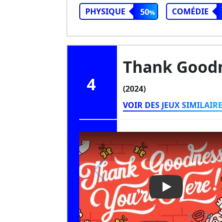
PHYSIQUE
COMÉDIE
50
Thank Goodn
4
(2024)
VOIR DES JEUX SIMILAIR
Play Video: T