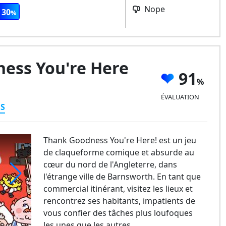
Nope
30
ess You're Here
91
ÉVALUATION
ES
Thank Goodness You're Here! est un jeu
de claqueforme comique et absurde au
cœur du nord de l'Angleterre, dans
l'étrange ville de Barnsworth. En tant que
commercial itinérant, visitez les lieux et
hank Goodness You're Here
rencontrez ses habitants, impatients de
vous confier des tâches plus loufoques
les unes que les autres…