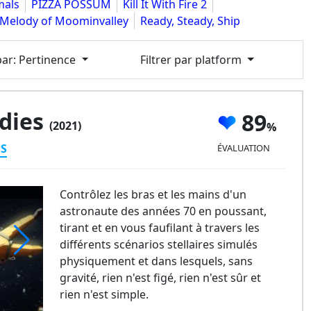
mals
PIZZA POSSUM
Kill It With Fire 2
 Melody of Moominvalley
Ready, Steady, Ship
par
: Pertinence
Filtrer par platform
dies
89
(2021)
ES
ÉVALUATION
Contrôlez les bras et les mains d'un
astronaute des années 70 en poussant,
tirant et en vous faufilant à travers les
différents scénarios stellaires simulés
physiquement et dans lesquels, sans
avenly Bodies
gravité, rien n'est figé, rien n'est sûr et
rien n'est simple.