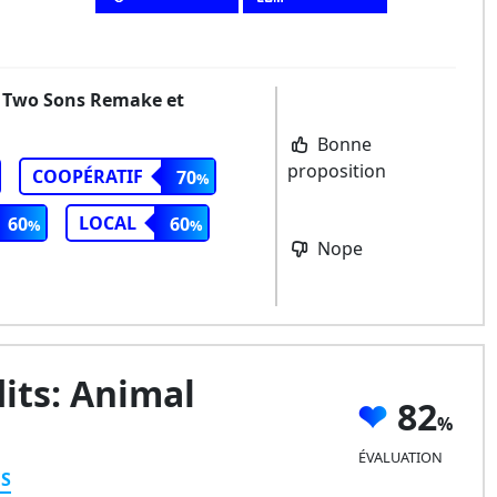
Of Two Sons Remake et
Bonne
proposition
COOPÉRATIF
70
LOCAL
60
60
Nope
its: Animal
82
ÉVALUATION
ES