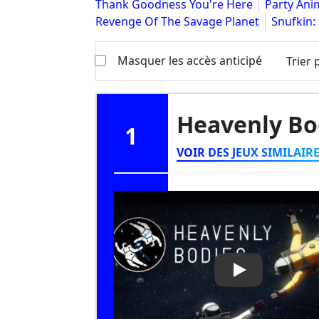
Thank Goodness You're Here
Party Ani
Revenge Of The Savage Planet
Snufkin:
Masquer les accès anticipé
Trier 
Heavenly Bo
1
VOIR DES JEUX SIMILAIR
Play Video: He