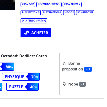
XBOX ONE
NINTENDO SWITCH
XBOX SERIES X
PLAYSTATION 5
PLAYSTATION 4
MAC OS
PC WINDOWS
(NINTENDO SWITCH)
ACHETER
t Octodad: Dadliest Catch
Bonne
80
proposition
+ 1
PHYSIQUE
70
Nope
- 1
PUZZLE
40