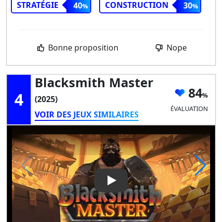
STRATÉGIE
CONSTRUCTION
40
30
Bonne proposition
Nope
Blacksmith Master
84
4
(2025)
ÉVALUATION
VOIR DES JEUX SIMILAIRES
Play Video: Blacksmith Maste