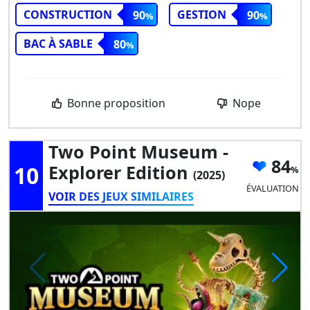
CONSTRUCTION
GESTION
90
90
BAC À SABLE
80
Bonne proposition
Nope
Two Point Museum -
84
10
Explorer Edition
(2025)
ÉVALUATION
VOIR DES JEUX SIMILAIRES