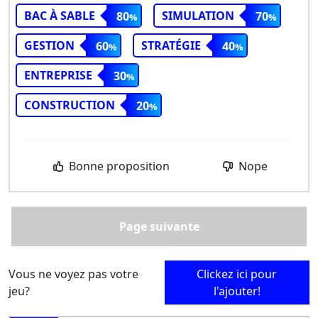
BAC À SABLE
SIMULATION
80
70
GESTION
STRATÉGIE
60
40
ENTREPRISE
30
CONSTRUCTION
20
Bonne proposition
Nope
Page suivante
Vous ne voyez pas votre
Clickez ici pour
jeu?
l'ajouter!