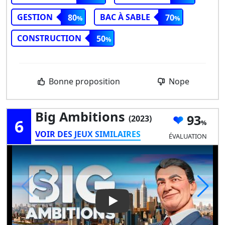
GESTION
BAC À SABLE
80
70
CONSTRUCTION
50
Bonne proposition
Nope
Big Ambitions
93
(2023)
6
VOIR DES JEUX SIMILAIRES
ÉVALUATION
Play Video: Big Ambitions