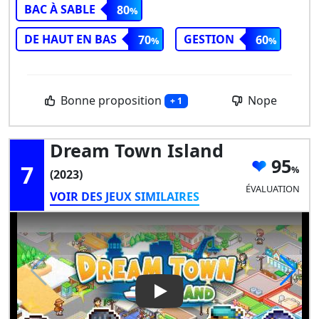
BAC À SABLE
80
DE HAUT EN BAS
GESTION
70
60
Bonne proposition
Nope
+ 1
Dream Town Island
95
7
(2023)
ÉVALUATION
VOIR DES JEUX SIMILAIRES
Play Video: Dream Town Isla