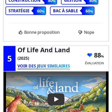
CONSTRUCTION
GESTION
80
80
STRATÉGIE
BAC À SABLE
60
60
Bonne proposition
Nope
Of Life And Land
88
5
(2025)
ÉVALUATION
VOIR DES JEUX SIMILAIRES
Play Video: Of Life and Land