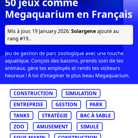
50 jeux comme
Megaquarium en Français
Mis à jour,
19 January 2026
:
Solargene
ajouté au
rang #19..
Jeu de gestion de parc zoologique avec une touche
aquatique. Conçois des bassins, prends soin de tes
animaux, gère tes employés et rends tes visiteurs
heureux ! À toi d’imaginer le plus beau Megaquarium.
CONSTRUCTION
SIMULATION
ENTREPRISE
GESTION
PARK
TANKS
STRATÉGIE
BAC À SABLE
ZOO
AMUSEMENT
SIMULÉ
SOUS-MARIN
CONSTRUCTION