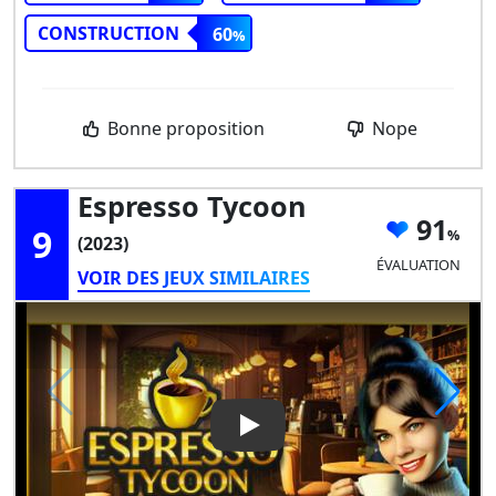
CONSTRUCTION
60
Bonne proposition
Nope
Espresso Tycoon
91
9
(2023)
ÉVALUATION
VOIR DES JEUX SIMILAIRES
Play Video: Espresso Tycoon