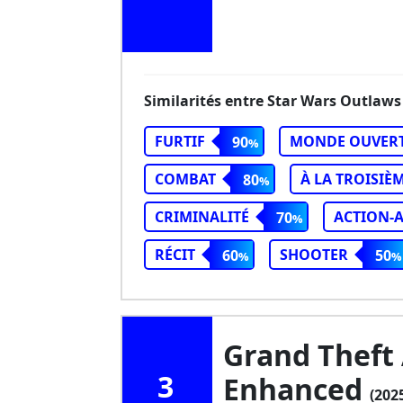
Similarités entre Star Wars Outlaws
FURTIF
MONDE OUVER
90
COMBAT
À LA TROISIÈ
80
CRIMINALITÉ
ACTION-
70
RÉCIT
SHOOTER
60
50
Grand Theft
3
Enhanced
(202