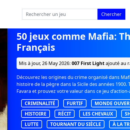
Chercher
50 jeux comme Mafia: Th
Français
Mis à jour,
26 May 2026
:
007 First Light
ajouté au r
Découvrez les origines du crime organisé dans Maf
histoire de la pègre dans la Sicile des années 1900.
Favara et prouvez votre valeur dans ce jeu d’action
CRIMINALITÉ
FURTIF
MONDE OUVER
HISTOIRE
RÉCIT
LES CHEVAUX
S
LUTTE
TOURNANT DU SIÈCLE
À LA T