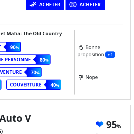
ACHETER
ACHETER
 et Mafia: The Old Country
T
Bonne
90
proposition
+ 1
ME PERSONNE
80
AVENTURE
70
Nope
COUVERTURE
40
 Auto V
95
5)