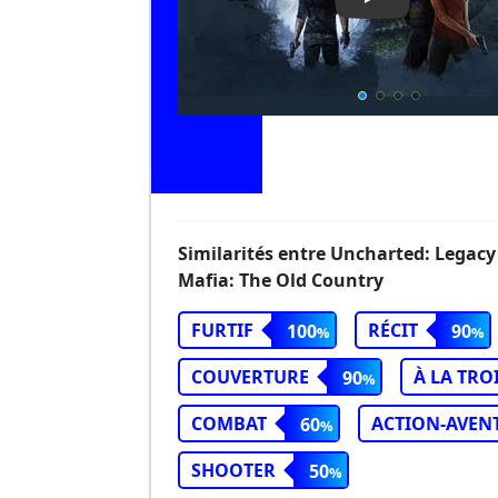
Play Video: Un
Similarités entre Uncharted: Legacy 
Mafia: The Old Country
FURTIF
RÉCIT
100
90
COUVERTURE
À LA TRO
90
COMBAT
ACTION-AVEN
60
SHOOTER
50