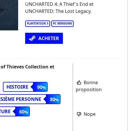
charted: Legacy of Thieves Collection
UNCHARTED 4: A Thief's End et
UNCHARTED: The Lost Legacy.
PLAYSTATION 5
PC WINDOWS
ACHETER
of Thieves Collection et
Bonne
HISTOIRE
90
proposition
ISIÈME PERSONNE
80
TURE
60
Nope