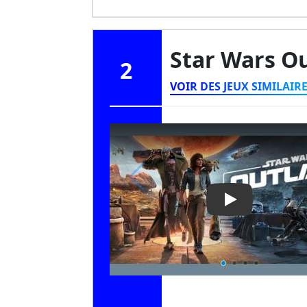
Star Wars O
2
VOIR DES JEUX SIMILAIR
Play Video: St