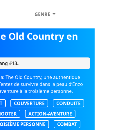
GENRE
e Old Country en
ang #13..
ia: The Old Country, une authentique
 Tentez de survivre dans la peau d’Enzo
-aventure à la troisième personne.
T
COUVERTURE
CONDUITE
HOOTER
ACTION-AVENTURE
ROISIÈME PERSONNE
COMBAT