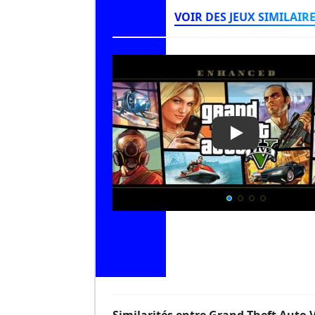
VOIR DES JEUX SIMILAIR
Play Video: Gr
Similarités entre Grand Theft Auto 