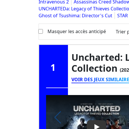
Intravenous 2
Assassinas Creed Shado
UNCHARTEDa: Legacy of Thieves Collecti
Ghost of Tsushima: Director's Cut
STAR 
Masquer les accès anticipé
Trier 
Uncharted: 
1
Collection
(202
VOIR DES JEUX SIMILAIR