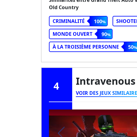
Old Country
CRIMINALITÉ
SHOOTE
100
MONDE OUVERT
90
À LA TROISIÈME PERSONNE
50
Intravenous
4
VOIR DES JEUX SIMILAIR