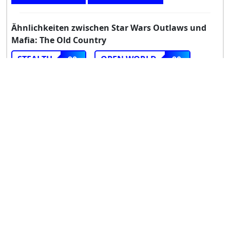
Ähnlichkeiten zwischen Star Wars Outlaws und
Mafia: The Old Country
STEALTH
OPEN WORLD
90
90
KAMPF
THIRD-PERSON
80
80
VERBRECHEN
70
ACTION-ADVENTURE
70
ERZÄHLUNG
SHOOTER
60
50
COVER
40
Guter Vorschlag
Nee
+ 1