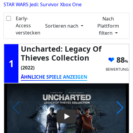
STAR WARS Jedi: Survivor Xbox One
Early-
Nach
Access
Sortieren nach
Plattform
verstecken
filtern
Uncharted: Legacy Of
Thieves Collection
88
1
(2022)
BEWERTUNG
ÄHNLICHE SPIELE ANZEIGEN
Play Video: Uncharted: Legacy