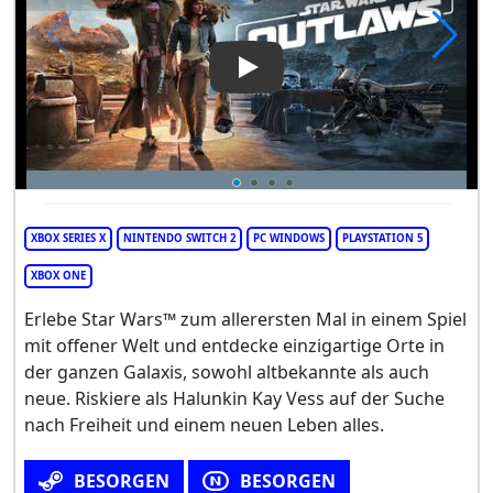
Play Video: Star Wars Outlaw
XBOX SERIES X
NINTENDO SWITCH 2
PC WINDOWS
PLAYSTATION 5
XBOX ONE
Erlebe Star Wars™ zum allerersten Mal in einem Spiel
mit offener Welt und entdecke einzigartige Orte in
der ganzen Galaxis, sowohl altbekannte als auch
neue. Riskiere als Halunkin Kay Vess auf der Suche
nach Freiheit und einem neuen Leben alles.
BESORGEN
BESORGEN