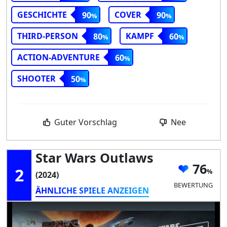
GESCHICHTE
COVER
90
90
THIRD-PERSON
KAMPF
80
60
ACTION-ADVENTURE
60
SHOOTER
50
Guter Vorschlag
Nee
Star Wars Outlaws
76
2
(2024)
BEWERTUNG
ÄHNLICHE SPIELE ANZEIGEN