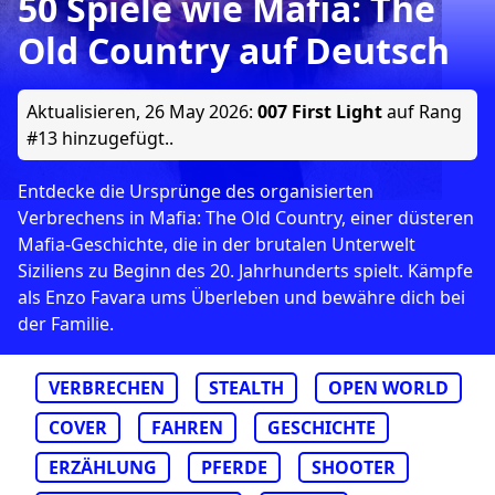
50 Spiele wie Mafia: The
Old Country auf Deutsch
Aktualisieren,
26 May 2026
:
007 First Light
auf Rang
#13 hinzugefügt..
Entdecke die Ursprünge des organisierten
Verbrechens in Mafia: The Old Country, einer düsteren
Mafia-Geschichte, die in der brutalen Unterwelt
Siziliens zu Beginn des 20. Jahrhunderts spielt. Kämpfe
als Enzo Favara ums Überleben und bewähre dich bei
der Familie.
VERBRECHEN
STEALTH
OPEN WORLD
COVER
FAHREN
GESCHICHTE
ERZÄHLUNG
PFERDE
SHOOTER