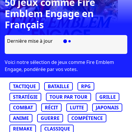
50 jeux comme Fire
Emblem Engage en
Français
Dernière mise à jour
Voici notre sélection de jeux comme Fire Emblem
Engage, pondérée par vos votes.
TACTIQUE
BATAILLE
RPG
STRATÉGIE
TOUR PAR TOUR
GRILLE
COMBAT
RÉCIT
LUTTE
JAPONAIS
ANIME
GUERRE
COMPÉTENCE
REMAKE
CLASSIQUE