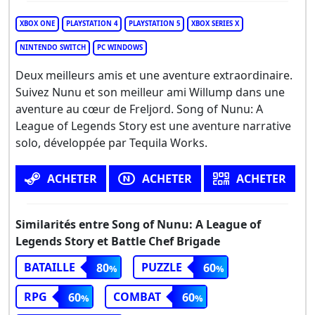
XBOX ONE
PLAYSTATION 4
PLAYSTATION 5
XBOX SERIES X
NINTENDO SWITCH
PC WINDOWS
Deux meilleurs amis et une aventure extraordinaire.
Suivez Nunu et son meilleur ami Willump dans une
aventure au cœur de Freljord. Song of Nunu: A
League of Legends Story est une aventure narrative
solo, développée par Tequila Works.
ACHETER
ACHETER
ACHETER
Similarités entre Song of Nunu: A League of
Legends Story et Battle Chef Brigade
BATAILLE
PUZZLE
80
60
RPG
COMBAT
60
60