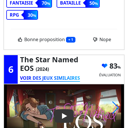
FANTAISIE
BATAILLE
70
50
RPG
30
Bonne proposition
Nope
+ 1
The Star Named
83
6
EOS
(2024)
ÉVALUATION
VOIR DES JEUX SIMILAIRES
Play Video: The Star Named 