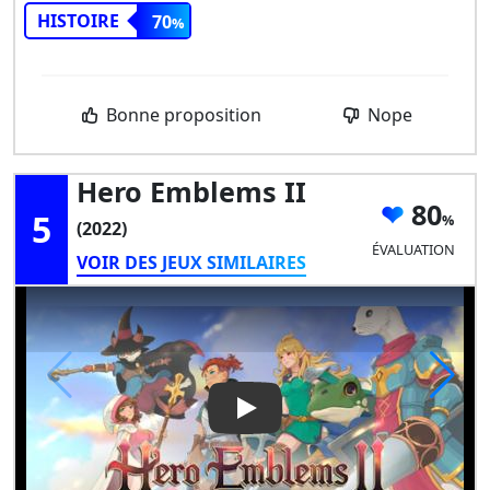
HISTOIRE
70
Bonne proposition
Nope
Hero Emblems II
80
5
(2022)
ÉVALUATION
VOIR DES JEUX SIMILAIRES
Play Video: Hero Emblems II