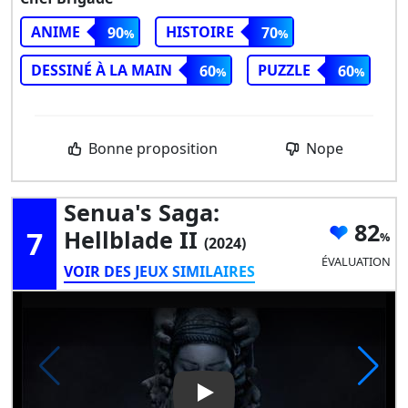
ANIME
HISTOIRE
90
70
DESSINÉ À LA MAIN
PUZZLE
60
60
Bonne proposition
Nope
Senua's Saga:
82
7
Hellblade II
(2024)
ÉVALUATION
VOIR DES JEUX SIMILAIRES
Play Video: Senua's Saga: Hell