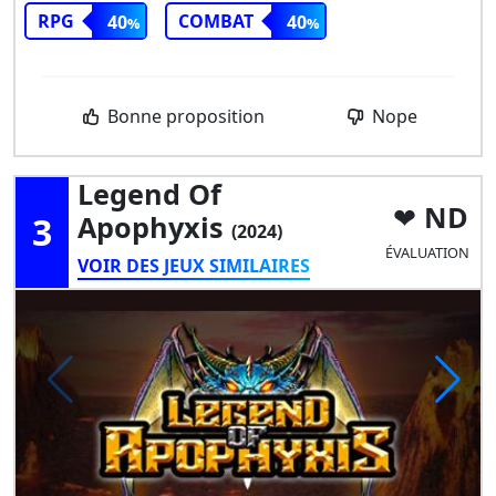
RPG
COMBAT
40
40
Bonne proposition
Nope
Legend Of
ND
3
Apophyxis
(2024)
ÉVALUATION
VOIR DES JEUX SIMILAIRES