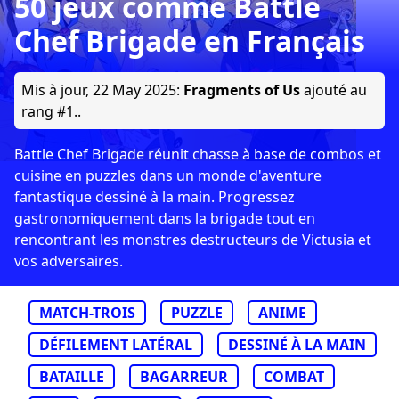
50 jeux comme Battle
Chef Brigade en Français
Mis à jour,
22 May 2025
:
Fragments of Us
ajouté au
rang #1..
Battle Chef Brigade réunit chasse à base de combos et
cuisine en puzzles dans un monde d'aventure
fantastique dessiné à la main. Progressez
gastronomiquement dans la brigade tout en
rencontrant les monstres destructeurs de Victusia et
vos adversaires.
MATCH-TROIS
PUZZLE
ANIME
DÉFILEMENT LATÉRAL
DESSINÉ À LA MAIN
BATAILLE
BAGARREUR
COMBAT