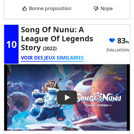
Bonne proposition
Nope
Song Of Nunu: A
League Of Legends
83
10
Story
(2022)
ÉVALUATION
VOIR DES JEUX SIMILAIRES
Play Video: Song of Nunu: A 