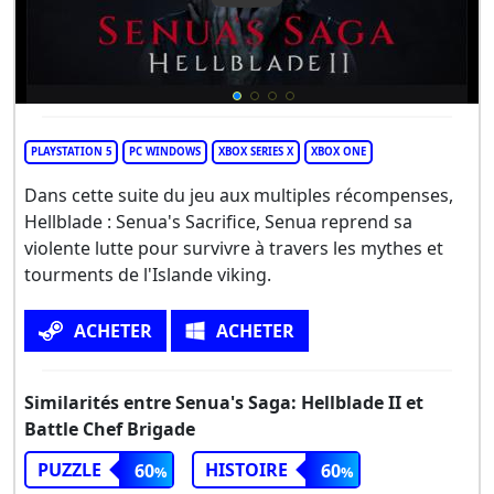
PLAYSTATION 5
PC WINDOWS
XBOX SERIES X
XBOX ONE
Dans cette suite du jeu aux multiples récompenses,
Hellblade : Senua's Sacrifice, Senua reprend sa
violente lutte pour survivre à travers les mythes et
tourments de l'Islande viking.
ACHETER
ACHETER
Similarités entre Senua's Saga: Hellblade II et
Battle Chef Brigade
PUZZLE
HISTOIRE
60
60