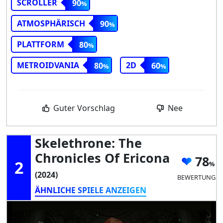
SCROLLER
90
ATMOSPHÄRISCH
90
PLATTFORM
80
METROIDVANIA
2D
80
60
Guter Vorschlag
Nee
Skelethrone: The
Chronicles Of Ericona
78
2
(2024)
BEWERTUNG
ÄHNLICHE SPIELE ANZEIGEN