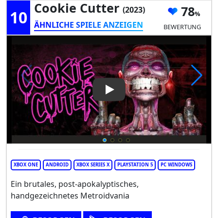
Cookie Cutter
78
(2023)
10
ÄHNLICHE SPIELE ANZEIGEN
BEWERTUNG
Play Video: Cookie Cutter
XBOX ONE
ANDROID
XBOX SERIES X
PLAYSTATION 5
PC WINDOWS
Ein brutales, post-apokalyptisches,
handgezeichnetes Metroidvania