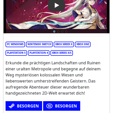
Play Video: Afterimage
PC WINDOWS
NINTENDO SWITCH
XBOX SERIES X
XBOX ONE
PLAYSTATION 5
PLAYSTATION 4
XBOX SERIES X/S
Erkunde die prächtigen Landschaften und Ruinen
einer uralten Metropole und begegne auf deinem
Weg mysteriösen kolossalen Wesen und
liebenswerten umherstreifenden Geistern. Das
aufregende Abenteuer dieser wunderbaren
handgezeichneten 2D-Welt erwartet dich!
BESORGEN
BESORGEN