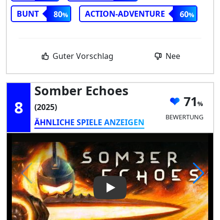
BUNT
ACTION-ADVENTURE
80
60
Guter Vorschlag
Nee
Somber Echoes
71
8
(2025)
BEWERTUNG
ÄHNLICHE SPIELE ANZEIGEN
Play Video: Somber Echoes