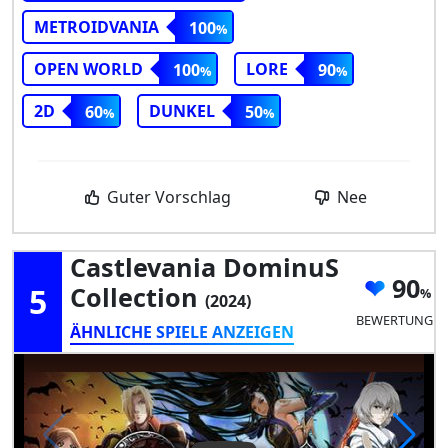
METROIDVANIA
100
OPEN WORLD
LORE
100
90
2D
DUNKEL
60
50
Guter Vorschlag
Nee
Castlevania DominuS
90
5
Collection
(2024)
BEWERTUNG
ÄHNLICHE SPIELE ANZEIGEN