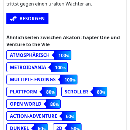
trittst gegen einen uralten Wächter an.
BESORGEN
Ähnlichkeiten zwischen Akatori: hapter One und
Venture to the Vile
ATMOSPHÄRISCH
100
METROIDVANIA
100
MULTIPLE-ENDINGS
100
PLATTFORM
SCROLLER
80
80
OPEN WORLD
80
ACTION-ADVENTURE
60
DUNKEL
2D
60
50