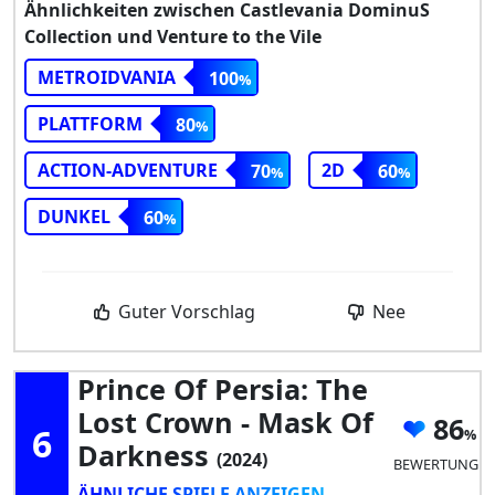
Ähnlichkeiten zwischen Castlevania DominuS
Collection und Venture to the Vile
METROIDVANIA
100
PLATTFORM
80
ACTION-ADVENTURE
2D
70
60
DUNKEL
60
Guter Vorschlag
Nee
Prince Of Persia: The
Lost Crown - Mask Of
86
6
Darkness
(2024)
BEWERTUNG
ÄHNLICHE SPIELE ANZEIGEN