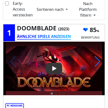
Early-
Nach
Access
Sortieren nach
Plattform
verstecken
filtern
DOOMBLADE
85
(2023)
1
ÄHNLICHE SPIELE ANZEIGEN
BEWERTUNG
Play Video: DOOMBLADE
PC WINDOWS