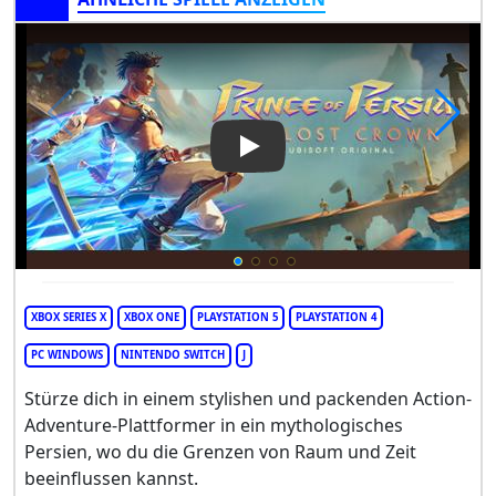
Play Video: Prince of Persia:
XBOX SERIES X
XBOX ONE
PLAYSTATION 5
PLAYSTATION 4
PC WINDOWS
NINTENDO SWITCH
J
Stürze dich in einem stylishen und packenden Action-
Adventure-Plattformer in ein mythologisches
Persien, wo du die Grenzen von Raum und Zeit
beeinflussen kannst.