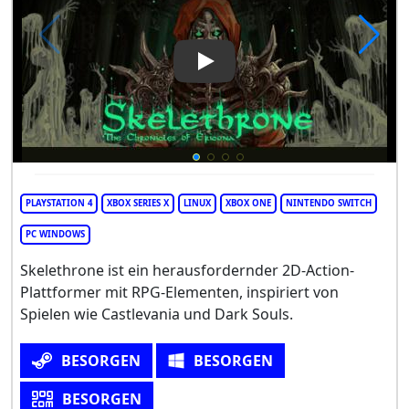
Play Video: Skelethrone: The 
PLAYSTATION 4
XBOX SERIES X
LINUX
XBOX ONE
NINTENDO SWITCH
PC WINDOWS
Skelethrone ist ein herausfordernder 2D-Action-
Plattformer mit RPG-Elementen, inspiriert von
Spielen wie Castlevania und Dark Souls.
BESORGEN
BESORGEN
BESORGEN