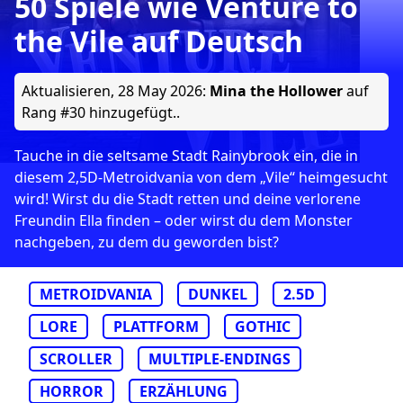
50 Spiele wie Venture to
the Vile auf Deutsch
Aktualisieren,
28 May 2026
:
Mina the Hollower
auf
Rang #30 hinzugefügt..
Tauche in die seltsame Stadt Rainybrook ein, die in
diesem 2,5D-Metroidvania von dem „Vile“ heimgesucht
wird! Wirst du die Stadt retten und deine verlorene
Freundin Ella finden – oder wirst du dem Monster
nachgeben, zu dem du geworden bist?
METROIDVANIA
DUNKEL
2.5D
LORE
PLATTFORM
GOTHIC
SCROLLER
MULTIPLE-ENDINGS
HORROR
ERZÄHLUNG