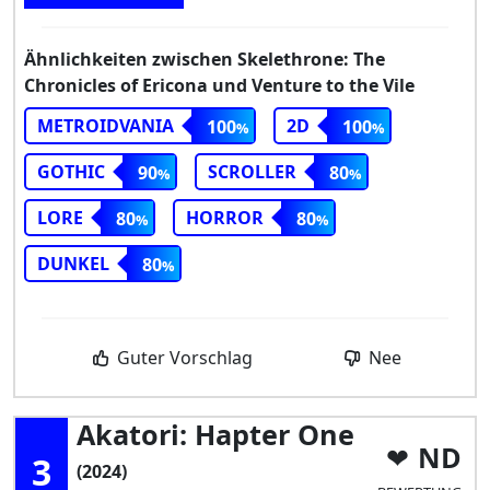
Ähnlichkeiten zwischen Skelethrone: The
Chronicles of Ericona und Venture to the Vile
METROIDVANIA
2D
100
100
GOTHIC
SCROLLER
90
80
LORE
HORROR
80
80
DUNKEL
80
Guter Vorschlag
Nee
Akatori: Hapter One
ND
3
(2024)