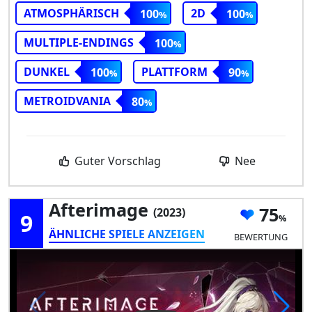
ATMOSPHÄRISCH
2D
100
100
MULTIPLE-ENDINGS
100
DUNKEL
PLATTFORM
100
90
METROIDVANIA
80
Guter Vorschlag
Nee
Afterimage
75
(2023)
9
ÄHNLICHE SPIELE ANZEIGEN
BEWERTUNG