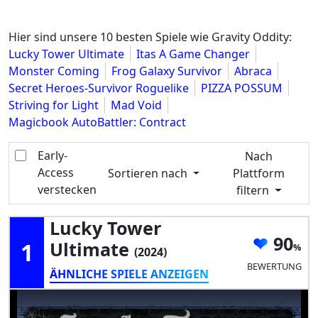
Hier sind unsere 10 besten Spiele wie Gravity Oddity:
Lucky Tower Ultimate
Itas A Game Changer
Monster Coming
Frog Galaxy Survivor
Abraca
Secret Heroes-Survivor Roguelike
PIZZA POSSUM
Striving for Light
Mad Void
Magicbook AutoBattler: Contract
Early-
Nach
Access
Sortieren nach
Plattform
verstecken
filtern
Lucky Tower
90
1
Ultimate
(2024)
BEWERTUNG
ÄHNLICHE SPIELE ANZEIGEN