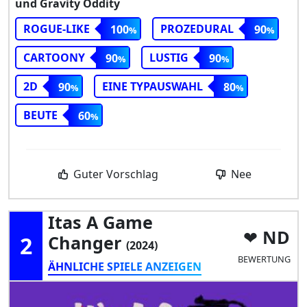
und Gravity Oddity
ROGUE-LIKE
PROZEDURAL
100
90
CARTOONY
LUSTIG
90
90
2D
EINE TYPAUSWAHL
90
80
BEUTE
60
Guter Vorschlag
Nee
Itas A Game
ND
2
Changer
(2024)
BEWERTUNG
ÄHNLICHE SPIELE ANZEIGEN