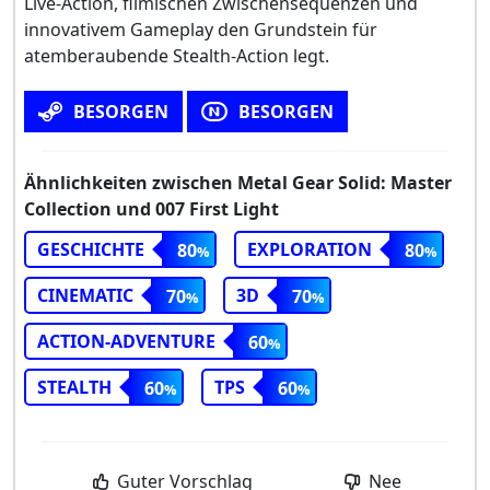
Live-Action, filmischen Zwischensequenzen und
innovativem Gameplay den Grundstein für
atemberaubende Stealth-Action legt.
BESORGEN
BESORGEN
Ähnlichkeiten zwischen Metal Gear Solid: Master
Collection und 007 First Light
GESCHICHTE
EXPLORATION
80
80
CINEMATIC
3D
70
70
ACTION-ADVENTURE
60
STEALTH
TPS
60
60
Guter Vorschlag
Nee