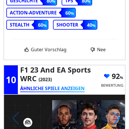
GESCHICHTE
TPS
80
80
ACTION-ADVENTURE
60
STEALTH
SHOOTER
60
40
Guter Vorschlag
Nee
F1 23 And EA Sports
92
10
WRC
(2023)
BEWERTUNG
ÄHNLICHE SPIELE ANZEIGEN