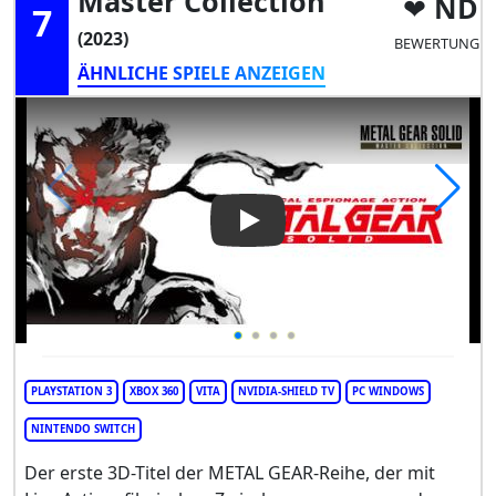
Master Collection
ND
7
(2023)
BEWERTUNG
ÄHNLICHE SPIELE ANZEIGEN
Play Video: Metal Gear Solid:
PLAYSTATION 3
XBOX 360
VITA
NVIDIA-SHIELD TV
PC WINDOWS
NINTENDO SWITCH
Der erste 3D-Titel der METAL GEAR-Reihe, der mit