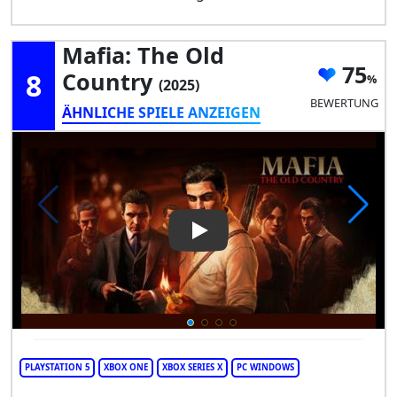
Mafia: The Old
75
8
Country
(2025)
BEWERTUNG
ÄHNLICHE SPIELE ANZEIGEN
Play Video: Mafia: The Old Co
PLAYSTATION 5
XBOX ONE
XBOX SERIES X
PC WINDOWS