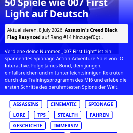
50 Spiele wie 007 First
Light auf Deutsch
Aktualisieren,
8 July 2026
:
Assassin's Creed Black
Flag Resynced
auf Rang #14 hinzugefügt..
Verdiene deine Nummer. „007 First Light“ ist ein
spannendes Spionage-Action-Adventure-Spiel von IO
Interactive. Folge James Bond, dem jungen,
einfallsreichen und mitunter leichtsinnigen Rekruten
durch das Trainingsprogramm des MI6 und erlebe die
ersten Schritte des berühmtesten Spions der Welt.
ASSASSINS
CINEMATIC
SPIONAGE
LORE
TPS
STEALTH
FAHREN
GESCHICHTE
IMMERSIV