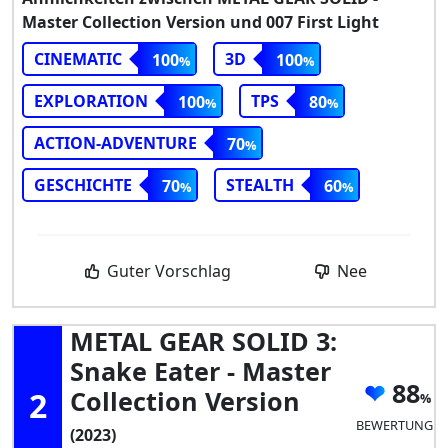
Master Collection Version und 007 First Light
CINEMATIC
3D
100
100
EXPLORATION
TPS
100
80
ACTION-ADVENTURE
70
GESCHICHTE
STEALTH
70
60
Guter Vorschlag
Nee
METAL GEAR SOLID 3:
Snake Eater - Master
88
2
Collection Version
BEWERTUNG
(2023)