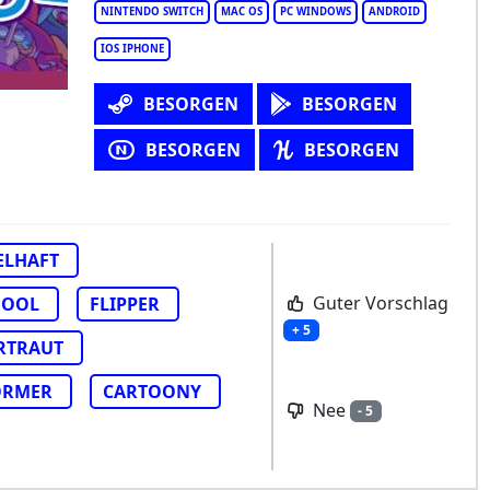
NINTENDO SWITCH
MAC OS
PC WINDOWS
ANDROID
IOS IPHONE
BESORGEN
BESORGEN
BESORGEN
BESORGEN
ELHAFT
Guter Vorschlag
HOOL
FLIPPER
+ 5
RTRAUT
ORMER
CARTOONY
Nee
- 5