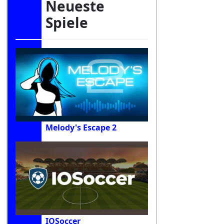
Neueste
Spiele
Melody's Escape 2
IOSoccer