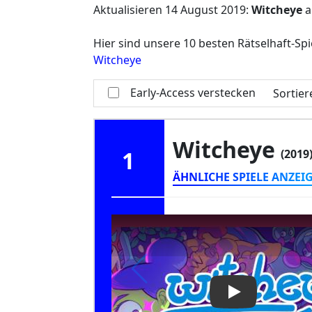
Aktualisieren
14 August 2019
:
Witcheye
a
Hier sind unsere 10 besten Rätselhaft-Spi
Witcheye
Early-Access verstecken
Sortie
Witcheye
1
(2019
ÄHNLICHE SPIELE ANZEI
Play Video: Wi