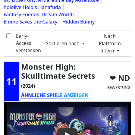
My Little Pony: A Maretime Bay Adventure
hololive Holo's Hanafuda
Fantasy Friends: Dream Worlds
Emme Saves the Galaxy
Hidden Bunny
Early-
Nach
Access
Sortieren nach
Plattform
verstecken
filtern
Monster High:
Skulltimate Secrets
ND
11
(2024)
BEWERTUNG
ÄHNLICHE SPIELE ANZEIGEN