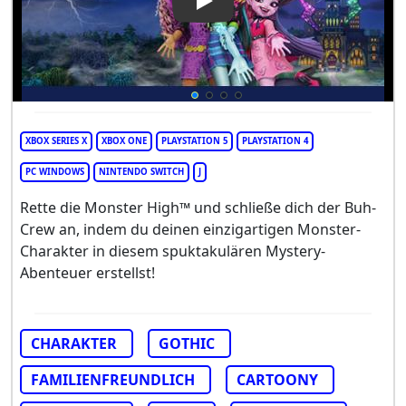
Play Video: Monster High: Sku
XBOX SERIES X
XBOX ONE
PLAYSTATION 5
PLAYSTATION 4
PC WINDOWS
NINTENDO SWITCH
J
Rette die Monster High™ und schließe dich der Buh-
Crew an, indem du deinen einzigartigen Monster-
Charakter in diesem spuktakulären Mystery-
Abenteuer erstellst!
CHARAKTER
GOTHIC
FAMILIENFREUNDLICH
CARTOONY