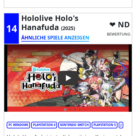
Hololive Holo's
ND
14
Hanafuda
(2025)
BEWERTUNG
ÄHNLICHE SPIELE ANZEIGEN
Play Video: hololive Holo's H
PC WINDOWS
PLAYSTATION 4
NINTENDO SWITCH
PLAYSTATION 5
J