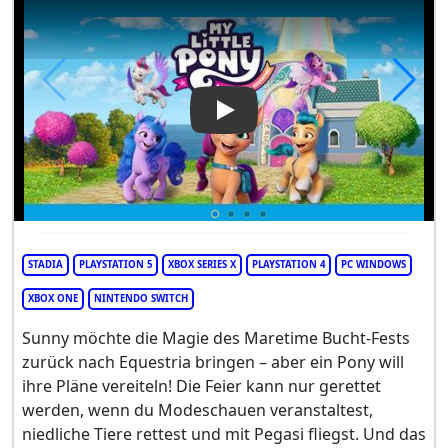
Play Video: My Little Pony: 
STADIA
PLAYSTATION 5
XBOX SERIES X
PLAYSTATION 4
PC WINDOWS
XBOX ONE
NINTENDO SWITCH
Sunny möchte die Magie des Maretime Bucht-Fests
zurück nach Equestria bringen – aber ein Pony will
ihre Pläne vereiteln! Die Feier kann nur gerettet
werden, wenn du Modeschauen veranstaltest,
niedliche Tiere rettest und mit Pegasi fliegst. Und das