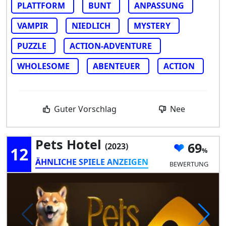
PLATTFORM
BUNT
ANPASSUNG
VAMPIR
NIEDLICH
MYSTERY
PUZZLE
ACTION-ADVENTURE
WHOLESOME
ABENTEUER
ACTION
Guter Vorschlag
Nee
Pets Hotel
69
(2023)
12
ÄHNLICHE SPIELE ANZEIGEN
BEWERTUNG