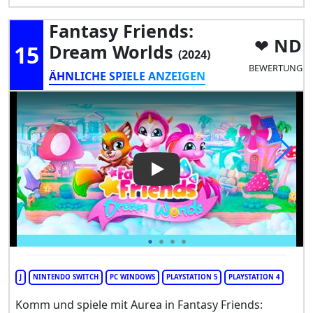
Fantasy Friends:
ND
15
Dream Worlds
(2024)
BEWERTUNG
ÄHNLICHE SPIELE ANZEIGEN
Play Video: Fantasy Friends:
J
NINTENDO SWITCH
PC WINDOWS
PLAYSTATION 5
PLAYSTATION 4
Komm und spiele mit Aurea in Fantasy Friends: