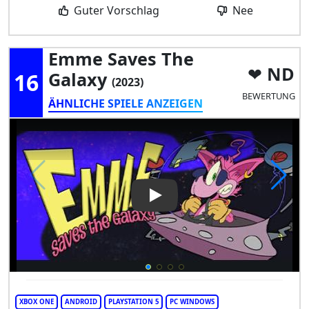
Guter Vorschlag
Nee
Emme Saves The
ND
16
Galaxy
(2023)
BEWERTUNG
ÄHNLICHE SPIELE ANZEIGEN
Play Video: Emme Saves the G
XBOX ONE
ANDROID
PLAYSTATION 5
PC WINDOWS