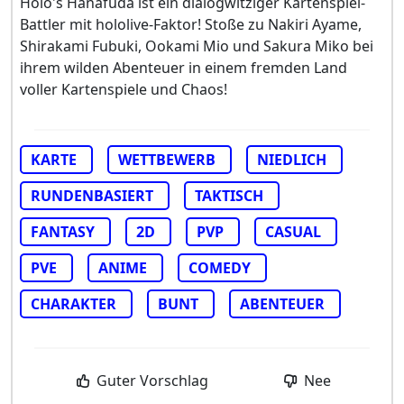
Holo's Hanafuda ist ein dialogwitziger Kartenspiel-
Battler mit hololive-Faktor! Stoße zu Nakiri Ayame,
Shirakami Fubuki, Ookami Mio und Sakura Miko bei
ihrem wilden Abenteuer in einem fremden Land
voller Kartenspiele und Chaos!
KARTE
WETTBEWERB
NIEDLICH
RUNDENBASIERT
TAKTISCH
FANTASY
2D
PVP
CASUAL
PVE
ANIME
COMEDY
CHARAKTER
BUNT
ABENTEUER
Guter Vorschlag
Nee