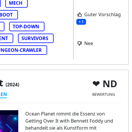
MECH
Guter Vorschlag
-BOOT
+ 1
TOP-DOWN
ENT
SURVIVORS
Nee
NGEON-CRAWLER
et
ND
(2024)
GEN
BEWERTUNG
Ocean Planet nimmt die Essenz von
Getting Over It with Bennett Foddy und
behandelt sie als Kunstform mit