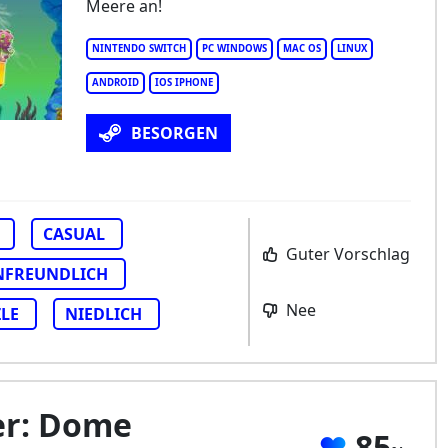
Meere an!
shWitch Halloween
NINTENDO SWITCH
PC WINDOWS
MAC OS
LINUX
ANDROID
IOS IPHONE
BESORGEN
CASUAL
Guter Vorschlag
NFREUNDLICH
Nee
LE
NIEDLICH
er: Dome
85