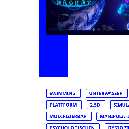
SWIMMING
UNTERWASSER
PLATTFORM
2.5D
SIMUL
MODIFIZIERBAR
MANIPULAT
PSYCHOLOGISCHEN
DYSTOPI