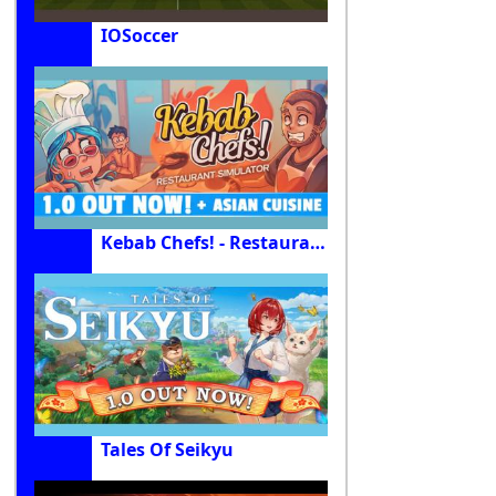
IOSoccer
Kebab Chefs! - Restaurant Simulator
Tales Of Seikyu