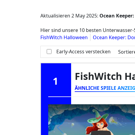
Aktualisieren
2 May 2025
:
Ocean Keeper:
Hier sind unsere 10 besten Unterwasser-S
FishWitch Halloween
Ocean Keeper: Do
Early-Access verstecken
Sortie
FishWitch H
1
ÄHNLICHE SPIELE ANZEI