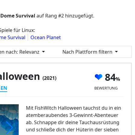
 Dome Survival
auf Rang #2 hinzugefügt.
piele für Linux:
me Survival
Ocean Planet
ren nach
: Relevanz
Nach Plattform filtern
alloween
84
(2021)
GEN
BEWERTUNG
Mit FishWitch Halloween tauchst du in ein
atemberaubendes 3-Gewinnt-Abenteuer
ab. Schnappe dir deine Tauchausrüstung
und schließe dich der Hüterin der sieben