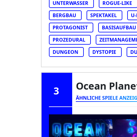
UNTERWASSER
ROGUE-LIKE
BERGBAU
SPEKTAKEL
U
PROTAGONIST
BASISAUFBAU
PROZEDURAL
ZEITMANAGEM
DUNGEON
DYSTOPIE
DU
Ocean Plan
3
ÄHNLICHE SPIELE ANZEI